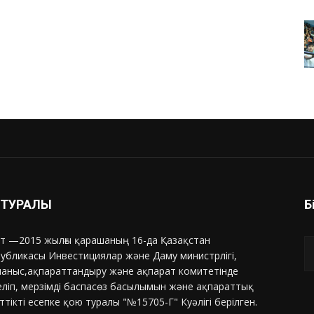
З ТУРАЛЫ
Б
т —2015 жылғы қарашаның 16-да Қазақстан
убликасы Инвестициялар және Даму министрлігі,
аныс,ақпараттандыру және ақпарат комитетінде
еліп, мерзімді баспасөз басылымын және ақпараттық
ттікті есепке қою туралы "№15705-Г" Куәлігі берілген.