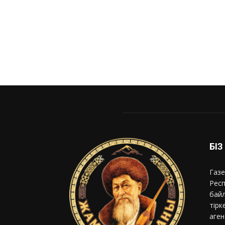
БІ
Газе
Респ
байл
тірк
аген