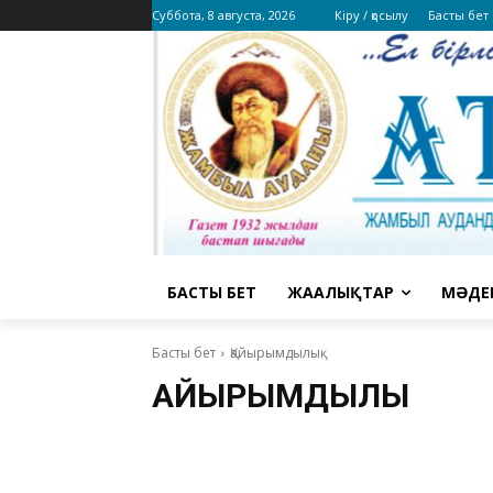
Суббота, 8 августа, 2026
Кіру / қосылу
Басты бет
БАСТЫ БЕТ
ЖАҢАЛЫҚТАР
МӘДЕ
Басты бет
Қайырымдылық
ҚАЙЫРЫМДЫЛЫҚ