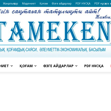
Жаңалықтар
Мәдениет
Қоғам
Өзге айдарлар
PDF НҰСҚА
PDF нұсқаға
НИЕТ
ҚОҒАМ
ӨЗГЕ АЙДАРЛАР
PDF НҰСҚА