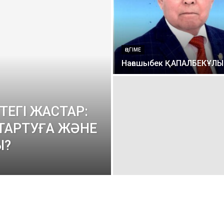
ӘҢГІМЕ
Нағашыбек ҚАПАЛБЕКҰЛЫ
ТЕГІ ЖАСТАР:
 ТАРТУҒА ЖӘНЕ
Ы?