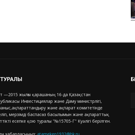
З ТУРАЛЫ
Б
т —2015 жылғы қарашаның 16-да Қазақстан
убликасы Инвестициялар және Даму министрлігі,
аныс,ақпараттандыру және ақпарат комитетінде
еліп, мерзімді баспасөз басылымын және ақпараттық
ттікті есепке қою туралы "№15705-Г" Куәлігі берілген.
ен хабарласыңыз:
atameken1932@bk.ru