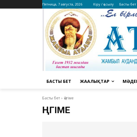
Пятница, 7 августа, 2026
Кіру / қосылу
Басты бет
БАСТЫ БЕТ
ЖАҢАЛЫҚТАР
МӘДЕ
Басты бет
Әңгіме
ӘҢГІМЕ