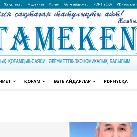
Жаңалықтар
Мәдениет
Қоғам
Өзге айдарлар
PDF НҰСҚА
PDF нұсқаға
НИЕТ
ҚОҒАМ
ӨЗГЕ АЙДАРЛАР
PDF НҰСҚА