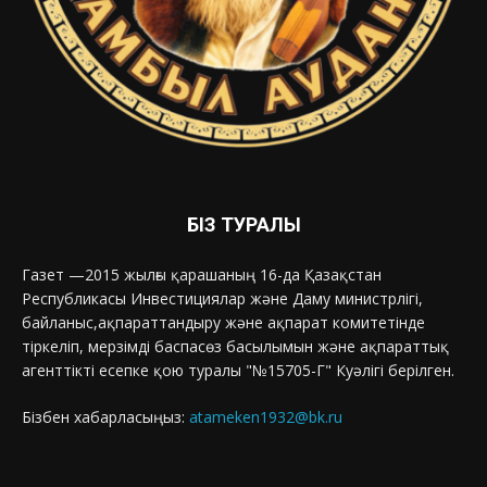
БІЗ ТУРАЛЫ
Газет —2015 жылғы қарашаның 16-да Қазақстан
Республикасы Инвестициялар және Даму министрлігі,
байланыс,ақпараттандыру және ақпарат комитетінде
тіркеліп, мерзімді баспасөз басылымын және ақпараттық
агенттікті есепке қою туралы "№15705-Г" Куәлігі берілген.
Бізбен хабарласыңыз:
atameken1932@bk.ru