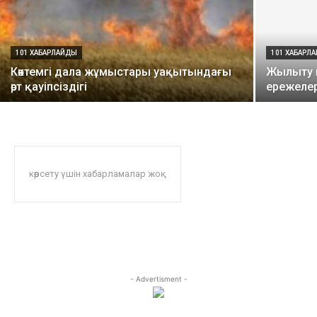
101 ХАБАРЛАЙДЫ
101 ХАБАРЛ
Көктемгі дала жұмыстары уақытындағы
Жылыту 
өрт қауіпсіздігі
ережелер
көрсету үшін хабарламалар жоқ
- Advertisment -