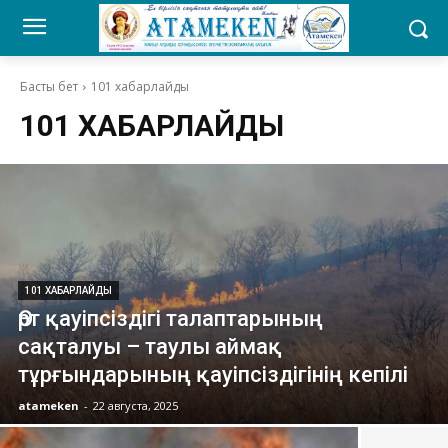
Басты бет
101 хабарлайды
101 ХАБАРЛАЙДЫ
101 ХАБАРЛАЙДЫ
Өрт қауіпсіздігі талаптарының
сақталуы – таулы аймақ
тұрғындарының қауіпсіздігінің кепілі
atameken
-
22 августа, 2025