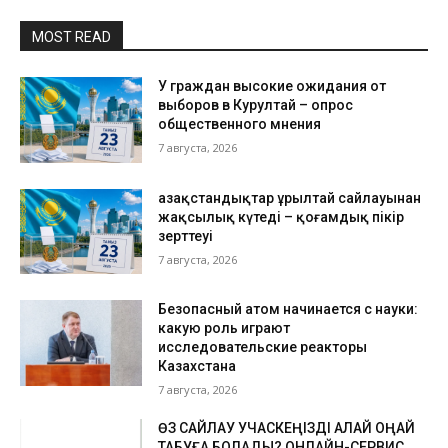
MOST READ
У граждан высокие ожидания от
выборов в Курултай – опрос
общественного мнения
7 августа, 2026
Қазақстандықтар Құрылтай сайлауынан
жақсылық күтеді – қоғамдық пікір
зерттеуі
7 августа, 2026
Безопасный атом начинается с науки:
какую роль играют
исследовательские реакторы
Казахстана
7 августа, 2026
ӨЗ САЙЛАУ УЧАСКЕҢІЗДІ ҚАЛАЙ ОҢАЙ
ТАБУҒА БОЛАДЫ? ОНЛАЙН-СЕРВИС