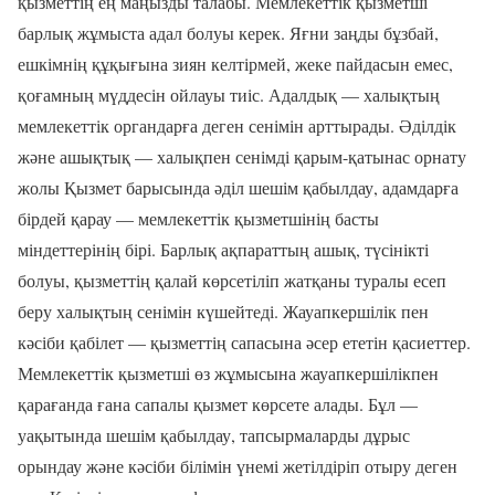
қызметтің ең маңызды талабы. Мемлекеттік қызметші
барлық жұмыста адал болуы керек. Яғни заңды бұзбай,
ешкімнің құқығына зиян келтірмей, жеке пайдасын емес,
қоғамның мүддесін ойлауы тиіс. Адалдық — халықтың
мемлекеттік органдарға деген сенімін арттырады. Әділдік
және ашықтық — халықпен сенімді қарым-қатынас орнату
жолы Қызмет барысында әділ шешім қабылдау, адамдарға
бірдей қарау — мемлекеттік қызметшінің басты
міндеттерінің бірі. Барлық ақпараттың ашық, түсінікті
болуы, қызметтің қалай көрсетіліп жатқаны туралы есеп
беру халықтың сенімін күшейтеді. Жауапкершілік пен
кәсіби қабілет — қызметтің сапасына әсер ететін қасиеттер.
Мемлекеттік қызметші өз жұмысына жауапкершілікпен
қарағанда ғана сапалы қызмет көрсете алады. Бұл —
уақытында шешім қабылдау, тапсырмаларды дұрыс
орындау және кәсіби білімін үнемі жетілдіріп отыру деген