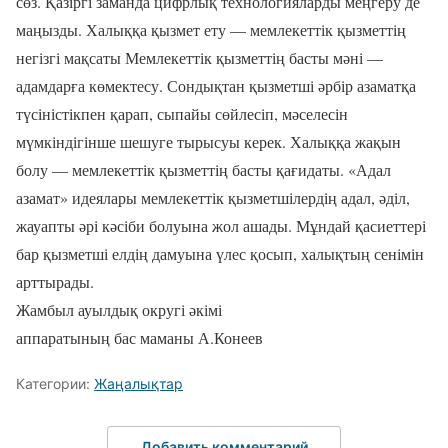
сөз. Қазіргі заманда цифрлық технологияларды меңгеру де
маңызды. Халыққа қызмет ету — мемлекеттік қызметтің
негізгі мақсаты Мемлекеттік қызметтің басты мәні —
адамдарға көмектесу. Сондықтан қызметші әрбір азаматқа
түсіністікпен қарап, сыпайы сөйлесіп, мәселесін
мүмкіндігінше шешуге тырысуы керек. Халыққа жақын
болу — мемлекеттік қызметтің басты қағидаты. «Адал
азамат» идеялары мемлекеттік қызметшілердің адал, әділ,
жауапты әрі кәсіби болуына жол ашады. Мұндай қасиеттері
бар қызметші елдің дамуына үлес қосып, халықтың сенімін
арттырады.
Жамбыл ауылдық округі әкімі
аппаратының бас маманы А.Конеев
Категории:
Жаңалықтар
Добавить комментарий