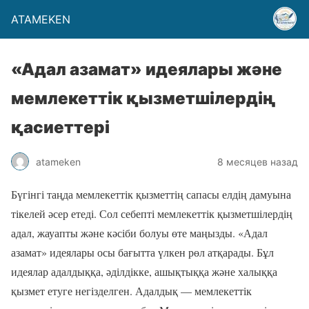
ATAMEKEN
«Адал азамат» идеялары және
мемлекеттік қызметшілердің
қасиеттері
atameken
8 месяцев назад
Бүгінгі таңда мемлекеттік қызметтің сапасы елдің дамуына
тікелей әсер етеді. Сол себепті мемлекеттік қызметшілердің
адал, жауапты және кәсіби болуы өте маңызды. «Адал
азамат» идеялары осы бағытта үлкен рөл атқарады. Бұл
идеялар адалдыққа, әділдікке, ашықтыққа және халыққа
қызмет етуге негізделген. Адалдық — мемлекеттік