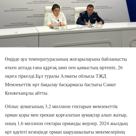
Өңірде ауа температурасының жоғарылауына байланысты
өткен аптада ғана құрғақ шөп пен қамыстың өртеніп, 26
оқиға тіркелді.Бұл туралы Алматы облысы ТЖД
Мемлекеттік өрт бақылау басқармасы бастығы Самат
Кенжеханұлы айтты.
Облыс аумағының 3,2 миллион гектарын мемлекеттік
орман қоры мен ерекше қорғалатын аумақтар алып жатыр,
оның 1,6 миллион гектары орманды жерлер. 2024 жылдың
өрт қауіпті кезеңінде орман шаруашылығы мекемелерінің