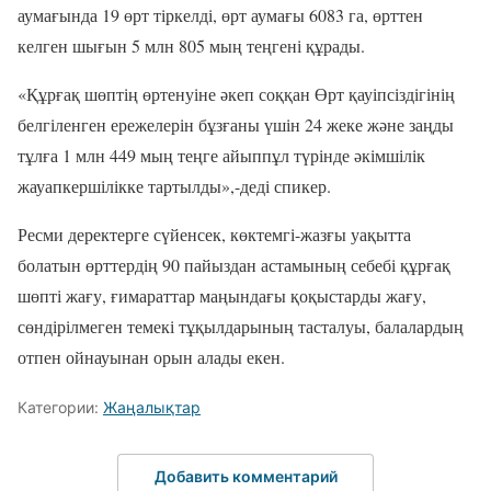
аумағында 19 өрт тіркелді, өрт аумағы 6083 га, өрттен
келген шығын 5 млн 805 мың теңгені құрады.
«Құрғақ шөптің өртенуіне әкеп соққан Өрт қауіпсіздігінің
белгіленген ережелерін бұзғаны үшін 24 жеке және заңды
тұлға 1 млн 449 мың теңге айыппұл түрінде әкімшілік
жауапкершілікке тартылды»,-деді спикер.
Ресми деректерге сүйенсек, көктемгі-жазғы уақытта
болатын өрттердің 90 пайыздан астамының себебі құрғақ
шөпті жағу, ғимараттар маңындағы қоқыстарды жағу,
сөндірілмеген темекі тұқылдарының тасталуы, балалардың
отпен ойнауынан орын алады екен.
Категории:
Жаңалықтар
Добавить комментарий