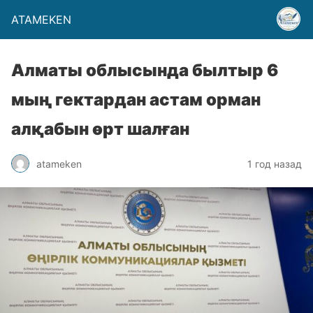
ATAMEKEN
Алматы облысында былтыр 6
мың гектардан астам орман
алқабын өрт шалған
atameken
1 год назад