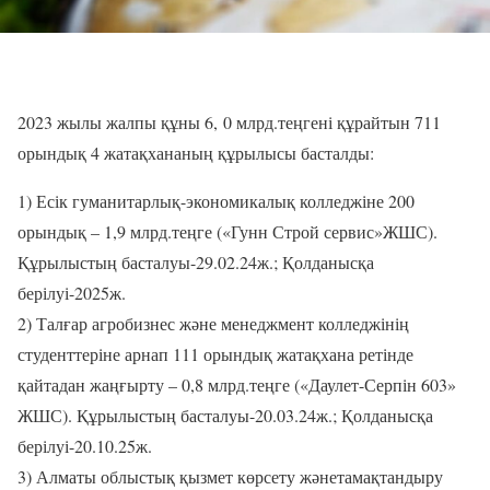
2023 жылы
жалпы құны
6
,
0
м
л
р
д.
теңге
ні құрайтын
711
орындық
4
жатақхананың құрылысы басталды
:
1)
Есік гуманитарлық-экономикалық колледжіне
200
орындық
–
1,9
млрд.теңге
(
«
Гунн Строй сервис
»
ЖШС).
Құрылыстың басталуы-29.02.24ж.; Қолданысқа
берілуі-
20
2
5
ж.
2)
Талғар агробизнес және менеджмент колледжінің
студенттеріне арнап
111
орындық жатақхана ретінде
қайтадан жаңғырту
–
0,8
млрд.теңге
(
«
Даулет-Серпін 603
»
ЖШС). Құрылыстың басталуы-20.03.24ж.; Қолданысқа
берілуі-20.10.2
5
ж.
3)
Алматы облыстық
қызмет көрсету және
тамақтандыру