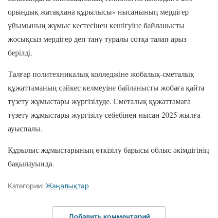
орындық жатақхана құрылысы» нысанының мердігер
ұйымының жұмыс кестесінен кешігуіне байланысты
жосықсыз мердігер деп тану туралы сотқа талап арыз
беріл
ді
.
Талғар политехникалық колледжіне жобалық-сметалық
құжаттаманың сәйкес келмеуіне байланысты жобаға қайта
түзету жұмыстары жүргізілуде. Сметалық құжаттамаға
түзету жұмыстары жүргізілу себебінен нысан 2025 жылға
ауыспалы
.
Құрылыс жұмыстарының өткізілу барысы облыс әкімдігінің
бақылауында.
Категории:
Жаңалықтар
Добавить комментарий