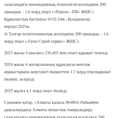
саласындағы инновациялық технология колледжіне
200
орындық
–
1,
6
млрд.теңге
(
«
Портал
–
ПВ
»
ЖШС)
.
Құрылыстың басталуы-10.02.24ж.; Қолданысқа
берілуі-
20
2
5
ж.
4) Т
алғар политехникалық колледжіне
200
орындық
–
1,
6
млрд.теңге
(
«
Гунн Строй сервис
»
ЖШС)
;
2023 жылы
4
нысанға
236,403
млн.теңге қаражат төленді.
2024 жылы
4
жатақхананың құрылысы-монтаж
жұмыстарына
жергілікті бюджеттен
1,
7
млрд.теңге
қаражат
бөлін
іп
, игерілді.
2025 жылға 4,1 млрд.теңге
бөлінді.
Соныме
н
қатар, «Алматы қаласы №480А Райымбек
даңғылындағы Алматы облыстық тамақтандыру
саласындағы инновациялық технология колледжге 200