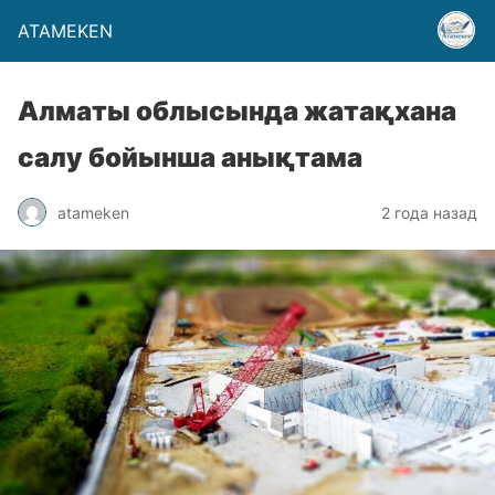
ATAMEKEN
Алматы облысында жатақхана
салу бойынша анықтама
atameken
2 года назад