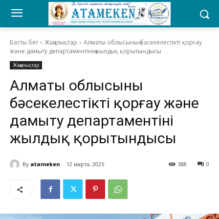
Басты бет
Жаңалықтар
Алматы облысының бәсекелестікті қорғау
және дамыту департаментінің жылдық қорытындысы
Жаңалықтар
Алматы облысының
бәсекелестікті қорғау және
дамыту департаментінің
жылдық қорытындысы
By
atameken
12 марта, 2025
388
0