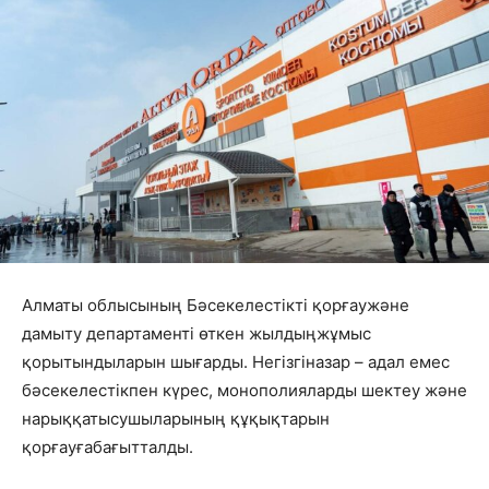
Алматы
облысының
Бәсекелестікті
қорғау
және
дамыту
департаменті
өткен
жылдың
жұмыс
қорытындыларын
шығарды
.
Негізгі
назар
–
адал
емес
бәсекелестікпен
күрес
,
монополияларды
шектеу
және
нарық
қатысушыларының
құқықтарын
қорғауға
бағытталды
.