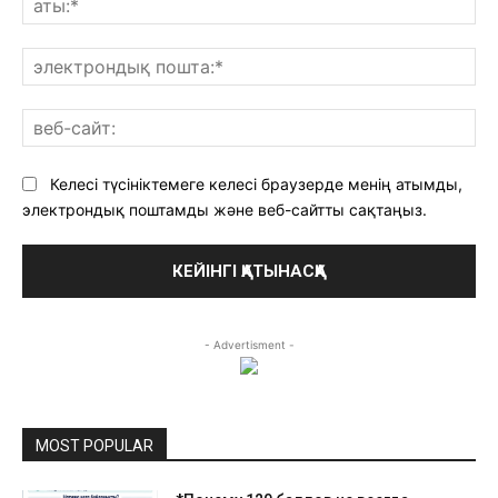
эл
по
ве
сай
Келесі түсініктемеге келесі браузерде менің атымды,
электрондық поштамды және веб-сайтты сақтаңыз.
- Advertisment -
MOST POPULAR