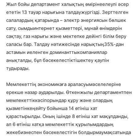
Жыл
бойы
департамент
халықтың
өміріне
елеулі
әсер
ететін
13
тауар
нарығына
талдау
жүргізді
.
Зерттелген
салалардың
қатарында
–
электр
энергиясын
бөлшек
сату
,
сымды
интернет
қызметтері
,
мұнай
өнімдерін
сақтау
, газ
нарығы
және
мектепке
дейінгі
білім
беру
саласы
бар.
Талдау
нәтижесінде
нарықтың
35%-дан
астамын
иеленген
доминантты
компаниялар
анықталды
,
бұл
бәсекелестікті
шектеу
қаупін
тудырады
.
Мемлекеттің
экономикаға
араласуы
мәселелеріне
ерекше
назар
аударылды
.
Өткен
жылы
департамент
пен
мемлекеттік
кәсіпорындар
құру
және
олардың
қызметін
кеңейту
бойынша
14
өтіні
ш хат
қара
стырылды
.
Оның
ішінде
8
өтіні
ш хат
мақұлданды
,
ал 6
өтіні
ш хатқа
мемлекеттік
құрылымдардың
жеке
бизнеспен
бәсекелестігін
болдырмау
мақсатында