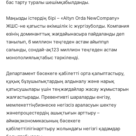
бас
тарту
туралы
шешім
қабылданды
.
Маңызды
істердің
бірі
– «
Altyn
Orda
New
Company
»
ЖШС-не
қатысты
әкімшілік
іс
жүргізу
болды
. Компания
өзінің
доминанттық
жағдайын
асыра
пайдаланды
деп
танылып
, 6 миллион
теңгеден
астам
айыппұл
салынды
,
сондай-ақ
123 миллион
теңгеден
астам
монополиялық
табыс
тәркіленді
.
Департамент
бәсекеге
қабілетті
орта
қалыптастыру
,
құқық
бұзушылықтардың
алдын
алу
және
нарық
қатысушылары
үшін
тең
жағдайлар
жасау
жұмыстарын
жалғастырады
.
Превентивті
шараларды
енгізу
,
мемлекеттің
бизнеске
негізсіз
араласуын
шектеу
және
процестердің
ашықтығын
арттыру
–
аймақ
экономикасының
бәсекеге
қабілеттілігін
арттыру
жолындағы
негізгі
қадамдар