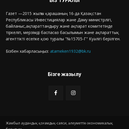
БІЗ ТУРАЛЫ
Газет —2015 жылғы қарашаның 16-да Қазақстан
Республикасы Инвестициялар және Даму министрлігі,
байланыс,ақпараттандыру және ақпарат комитетінде
тіркеліп, мерзімді баспасөз басылымын және ақпараттық
агенттікті есепке қою туралы "№15705-Г" Куәлігі берілген.
Бізбен хабарласыңыз:
atameken1932@bk.ru
Бізге жазылу
Жамбыл аудандық қоғамдық-саяси, әлеуметтік-экономикалық