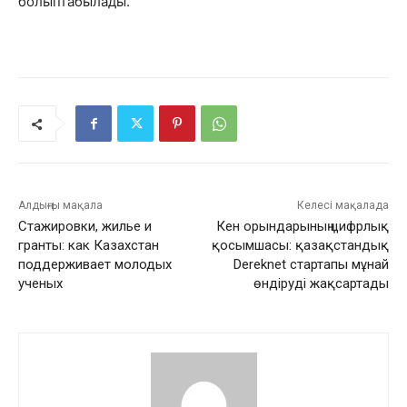
болып
табылады
.
Алдыңғы мақала
Келесі мақалада
Стажировки, жилье и
Кен орындарының цифрлық
гранты: как Казахстан
қосымшасы: қазақстандық
поддерживает молодых
Dereknet стартапы мұнай
ученых
өндіруді жақсартады