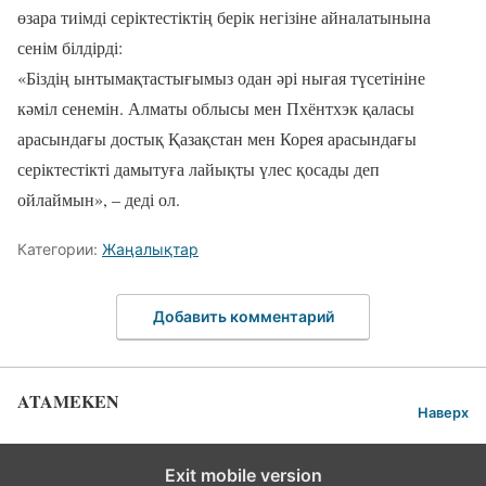
өзара тиімді серіктестіктің берік негізіне айналатынына
сенім білдірді:
«Біздің ынтымақтастығымыз одан әрі нығая түсетініне
кәміл сенемін. Алматы облысы мен Пхёнтхэк қаласы
арасындағы достық Қазақстан мен Корея арасындағы
серіктестікті дамытуға лайықты үлес қосады деп
ойлаймын», – деді ол.
Категории:
Жаңалықтар
Добавить комментарий
ATAMEKEN
Наверх
Exit mobile version