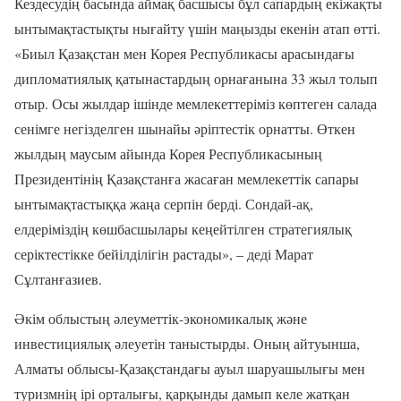
Кездесудің басында аймақ басшысы бұл сапардың екіжақты
ынтымақтастықты нығайту үшін маңызды екенін атап өтті.
«Биыл Қазақстан мен Корея Республикасы арасындағы
дипломатиялық қатынастардың орнағанына 33 жыл толып
отыр. Осы жылдар ішінде мемлекеттеріміз көптеген салада
сенімге негізделген шынайы әріптестік орнатты. Өткен
жылдың маусым айында Корея Республикасының
Президентінің Қазақстанға жасаған мемлекеттік сапары
ынтымақтастыққа жаңа серпін берді. Сондай-ақ,
елдеріміздің көшбасшылары кеңейтілген стратегиялық
серіктестікке бейілділігін растады», – деді Марат
Сұлтанғазиев.
Әкім облыстың әлеуметтік-экономикалық және
инвестициялық әлеуетін таныстырды. Оның айтуынша,
Алматы облысы-Қазақстандағы ауыл шаруашылығы мен
туризмнің ірі орталығы, қарқынды дамып келе жатқан