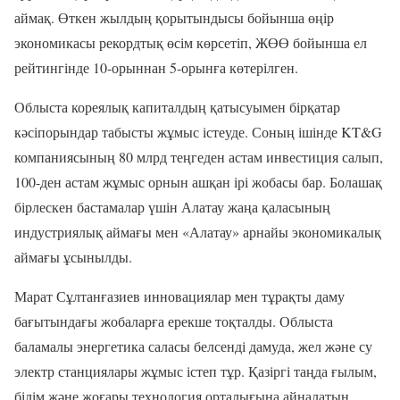
аймақ. Өткен жылдың қорытындысы бойынша өңір
экономикасы рекордтық өсім көрсетіп, ЖӨӨ бойынша ел
рейтингінде 10-орыннан 5-орынға көтерілген.
Облыста кореялық капиталдың қатысуымен бірқатар
кәсіпорындар табысты жұмыс істеуде. Соның ішінде KT&G
компаниясының 80 млрд теңгеден астам инвестиция салып,
100-ден астам жұмыс орнын ашқан ірі жобасы бар. Болашақ
бірлескен бастамалар үшін Алатау жаңа қаласының
индустриялық аймағы мен «Алатау» арнайы экономикалық
аймағы ұсынылды.
Марат Сұлтанғазиев инновациялар мен тұрақты даму
бағытындағы жобаларға ерекше тоқталды. Облыста
баламалы энергетика саласы белсенді дамуда, жел және су
электр станциялары жұмыс істеп тұр. Қазіргі таңда ғылым,
білім және жоғары технология орталығына айналатын