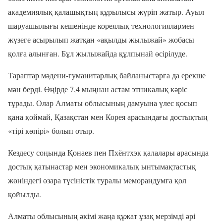
академиялық қалашықтың құрылысы жүріп жатыр. Ауыл
шаруашылығы кешенінде кореялық технологиялармен
жүзеге асырылып жатқан «ақылды жылыжай» жобасы
қолға алынған. Бұл жылыжайда құлпынай өсірілуде.
Тараптар мәдени-гуманитарлық байланыстарға да ерекше
мән берді. Өңірде 7,4 мыңнан астам этникалық кәріс
тұрады. Олар Алматы облысының дамуына үлес қосып
қана қоймай, Қазақстан мен Корея арасындағы достықтың
«тірі көпірі» болып отыр.
Кездесу соңында Қонаев пен Пхёнтхэк қалалары арасында
достық қатынастар мен экономикалық ынтымақтастық
жөніндегі өзара түсіністік туралы меморандумға қол
қойылды.
Алматы облысының әкімі жаңа құжат ұзақ мерзімді әрі