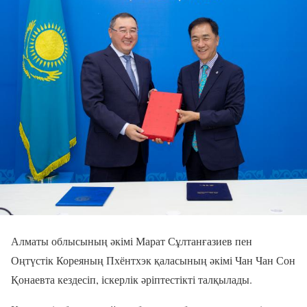
Алматы облысының әкімі Марат Сұлтанғазиев пен
Оңтүстік Кореяның Пхёнтхэк қаласының әкімі Чан Чан Сон
Қонаевта кездесіп, іскерлік әріптестікті талқылады.