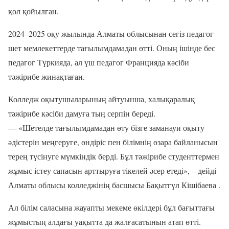
қол қойылған.
2024–2025 оқу жылында Алматы облысынан сегіз педагог
шет мемлекеттерде тағылымдамадан өтті. Оның ішінде бес
педагог Түркияда, ал үш педагог Францияда кәсіби
тәжірибе жинақтаған.
Колледж оқытушыларының айтуынша, халықаралық
тәжірибе кәсіби дамуға тың серпін береді.
— «Шетелде тағылымдамадан өту бізге заманауи оқыту
әдістерін меңгеруге, өндіріс пен білімнің өзара байланысын
терең түсінуге мүмкіндік берді. Бұл тәжірибе студенттермен
жұмыс істеу сапасын арттыруға тікелей әсер етеді», – дейді
Алматы облысы колледжінің басшысы Бақытгүл Кішібаева .
Ал білім саласына жауапты мекеме өкілдері бұл бағыттағы
жұмыстың алдағы уақытта да жалғасатынын атап өтті.