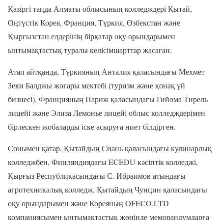
Қазіргі таңда Алматы облысының колледждері Қытай,
Оңтүстік Корея, Франция, Түркия, Өзбекстан және
Қырғызстан елдерінің бірқатар оқу орындарымен
ынтымақтастық туралы келісімшарттар жасаған.
Атап айтқанда, Түркияның Анталия қаласындағы Мехмет
Зеки Балджы жоғары мектебі (туризм және қонақ үй
бизнесі), Францияның Париж қаласындағы Гийома Тирель
лицейі және Элиза Лемонье лицейі облыс колледждерімен
бірлескен жобаларды іске асыруға ниет білдірген.
Сонымен қатар, Қытайдың Сиань қаласындағы кулинарлық
колледжбен, Финляндиядағы ECEDU кәсіптік колледжі,
Қырғыз Республикасындағы С. Ибраимов атындағы
агротехникалық колледж, Қытайдың Чунцин қаласындағы
оқу орындарымен және Кореяның OFECO.LTD
компаниясымен ынтымақтастық жөнінде меморандумдарға