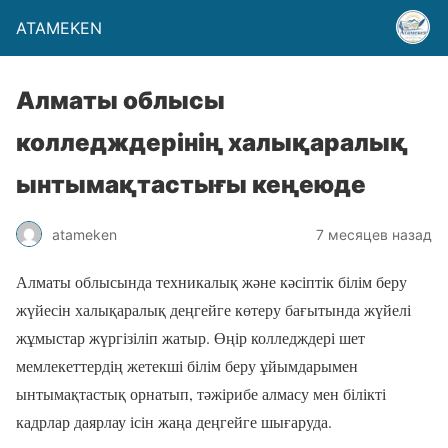
ATAMEKEN
Алматы облысы
колледждерінің халықаралық
ынтымақтастығы кеңеюде
atameken
7 месяцев назад
Алматы облысында техникалық және кәсіптік білім беру
жүйесін халықаралық деңгейге көтеру бағытында жүйелі
жұмыстар жүргізіліп жатыр. Өңір колледждері шет
мемлекеттердің жетекші білім беру ұйымдарымен
ынтымақтастық орнатып, тәжірибе алмасу мен білікті
кадрлар даярлау ісін жаңа деңгейге шығаруда.