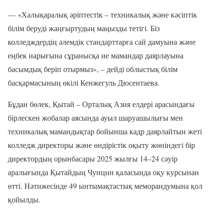
— «Халықаралық әріптестік – техникалық және кәсіптік
білім беруді жаңғыртудың маңызды тетігі. Біз
колледждердің әлемдік стандарттарға сай дамуына және
еңбек нарығына сұранысқа ие мамандар даярлауына
басымдық беріп отырмыз», – дейді облыстық білім
басқармасының өкілі Кенжегуль Дюсентаева.
Бұдан бөлек, Қытай – Орталық Азия елдері арасындағы
бірлескен жобалар аясында ауыл шаруашылығы мен
техникалық мамандықтар бойынша кадр даярлайтын жеті
колледж директоры және өндірістік оқыту жөніндегі бір
директордың орынбасары 2025 жылғы 14–24 сәуір
аралығында Қытайдың Чунцин қаласында оқу курсынан
өтті. Нәтижесінде 49 ынтымақтастық меморандумына қол
қойылды.