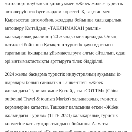
мотоспорт клубының қатысуымен «Жібек жолы» туристік
автошеруін өткізуге жәрдем көрсетті. Қазақстан мен
Қырғызстан автомобиль жолдары бойынша халықаралық
автошеру Қытайдың «ТАКЛИМАКАН раллиі»
халықаралық раллиінің 20 жылдығына арналды. Оның
нәтижесі бойынша Қазақстан туристік қауымдастығы
тарапынан іс-шараны ұйымдастыруға алғыс айтылып, одан
әрі ынтымақтастықты арттыруға тілек білдірілді.
2024 жылы басқарма туристік индустрияның ауқымды іс-
шаралары болып саналатын Ташкенттегі «Жібек
жолындағы Туризм» және Қытайдағы «COTTM» (China
outbound Travel & tourism Market) халықаралық туристік
көрмелеріне қатысты. Ташкент қаласында өткен «Жібек
жолындағы Туризм» (TITF-2024) халықаралық туристік
көрмесіне қатысу қорытындысы бойынша Алматы
облысының стенді «Ең қонақжай стенд» номинациясына ие