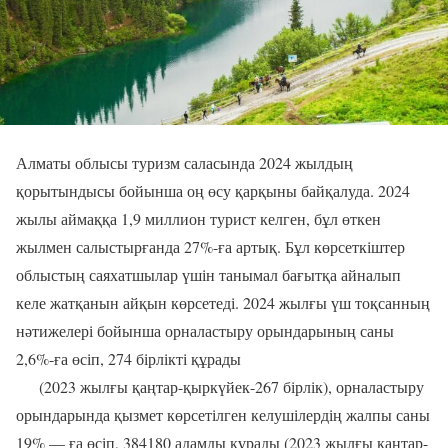
Алматы облысы туризм
саласында
2024 жыл
д
ы
ң
қорытындысы
бойынша
оң өсу қарқыны байқалуда
.
2024
жылы
аймаққа
1,
9
миллион турист келген, бұл өткен
жыл
мен
салыстырғанда
27
%-ға артық. Бұл көрсеткіштер
облыстың
саяхатшылар үшін танымал бағытқа айналып
келе жатқанын айқын көрсетеді.
2024 жылғы үш тоқсанның
нәтижелері бойынша орналастыру орындарының саны
2,6%-ға өсіп, 274 бірлікті құрады
(2023 жылғы қаңтар-қыркүйек-267 бірлік)
, орналастыру
орындарында қызмет көрсетілген келушілердің жалпы саны
19% — ға өсіп, 384180 адамды құрады
(2023 жылғы қаңтар-