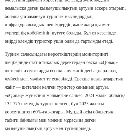
демалысқа деген қызығушылықтың артуын ескере отырып,
болашақта заманауи туристік нысандардың,
инфрақұрылымдық шешімдердің және жаңа қызмет
түрлерінің көбейетінін күтуге болады. Бұл өз кезегінде
өңірді әлемдік туристер үшін одан да тартымды етеді.
Туризм саласындағы көрсеткіштердің мониторингі
шеңберінде статистикалық деректерден басқа «eQonaq»
шетелдік азаматтарды есепке алу жөніндегі ақпараттық
жүйесіндегі мәлімет те ескеріледі.
Ерекше назар аударатын
жайт — шетелден келген туристер санының артуы.
«
eQonaq
»
жүйесінің мәліметін
е сәйкес
, 2024 жыл
ы облысқа
134 775
шетелдік турист келген, бұл 2023 жылғы
көрсеткіштен
60
%-ға жоғары.
Мұндай өсім
облыстың
табиғи байлығы мен мәдени мұрасына деген
қызығушылықтың артуымен түсіндіріледі.