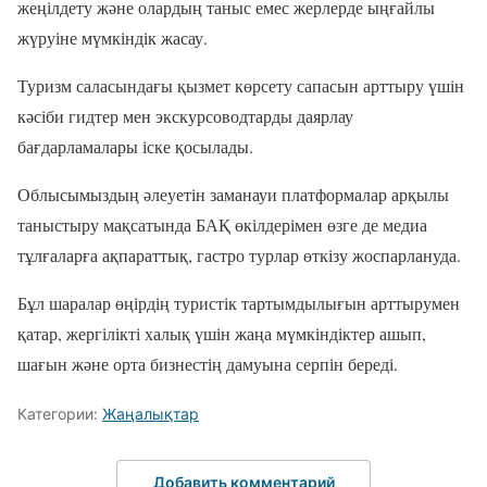
жеңілдету және олардың таныс емес жерлерде ыңғайлы
жүруіне мүмкіндік жасау.
Туризм саласындағы қызмет көрсету сапасын арттыру үшін
кәсіби гидтер мен экскурсоводтарды даярлау
бағдарламалары іске қосылады.
Облысымыздың әлеуетін заманауи платформалар арқылы
таныстыру мақсатында БАҚ өкілдерімен өзге де медиа
тұлғаларға ақпараттық, гастро турлар өткізу жоспарлануда.
Бұл шаралар өңірдің туристік тартымдылығын арттырумен
қатар, жергілікті халық үшін жаңа мүмкіндіктер ашып,
шағын және орта бизнестің дамуына серпін береді.
Категории:
Жаңалықтар
Добавить комментарий