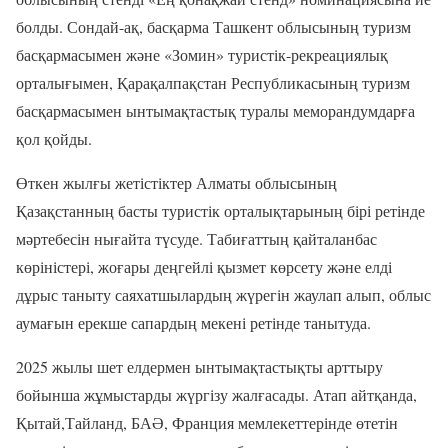
болды. Сондай-ақ
,
басқарма Ташкент облысының туризм
басқармасымен және «Зомин
»
туристік-рекреациялық
орталығымен, Қарақалпақстан
Республикасының туризм
басқармасымен ынтымақтастық туралы меморандумдарға
қол қойды.
Өткен жылғы жетістіктер Алматы облысының
Қазақстанның басты туристік орталықтарының бірі ретінде
мәртебесін нығайта түсуде. Табиғаттың қайталанбас
көріністері, жоғары деңгейлі қызмет көрсету және елді
дұрыс таныту саяхатшылардың жүрегін жаулап алып, облыс
аумағын ерекше сапардың мекені ретінде танытуда.
2025 жылы шет елдермен ынтымақтастықты арттыру
бойынша жұмыстарды жүргізу жалғасады. Атап айтқанда,
Қытай,Тайланд, БАӘ, Франция мемлекеттерінде өтетін