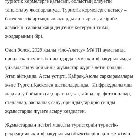
туристік көрмелерге қатысып, облыстың әлеуетін
таныстыру жоспарлануда.
Т
уристік көрмелерге қатысу –
бәсекелестік артықшылықтарды арттырып,
тәжірибе
алмасып,
саланы
жаңа деңгейге көтерудің тиімді
жолдарының бірі.
Одан бөлек,
2025 жылы
«
Іле-Алатау
»
МҰТП аумағында
орналасқан туристік орындарда жұмсақ инфрақұрылымды
ұйымдастыру бойынша жұмыстар жүргізілетін болады.
Атап айтқанда, Ассы үстірті, Қайрақ,Аюлы сарқырамалары
және Түрген,Қаскелең шатқалдарында. Инфрақұрылымды
жақсарту бойынша ақпараттық тақтайшалар, фотозоналар,
стеллалар, баспалдақ салу, орындықтар қою сынды
жұмыстарды жүзеге асыру көзделген.
Ж
ұмыстардың негізгі мақсаты
туристердің туристік-
рекреациялық инфрақұрылым объектілеріне қол жеткізуін