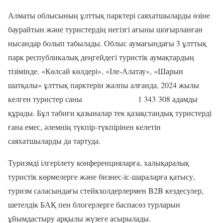
Алматы облысының ұлттық парктері саяхатшыларды өзіне
баурайтын
және т
уристердің негізгі ағыны
шоғырланған
нысандар болып табылады
.
Облыс аумағындағы 3 ұлттық
парк республикалық деңгейдегі туристік аумақтардың
тізімінде. «Көлсай көлдері», «Іле-Алатау», «Шарын
шатқалы» ұлттық парктерін жалпы алғанда, 2024 жылы
келген туристер саны
1 343 308 адамды
құрады.
Бұл табиғи қазыналар тек қазақстандық туристерді
ғана емес, әлемнің түкпір-түкпірінен келетін
саяхатшыларды да тартуда.
Т
уризмді ілгерілету конференцияларға, халықаралық
туристік көрмелерге және бизнес-іс-шараларға қатысу,
туризм саласындағы
стейкхолдерлермен B2B кездесулер,
шетелдік БАҚ пен блогерлерге баспасөз турларын
ұйымдастыру арқылы жүзеге асырыла
ды.