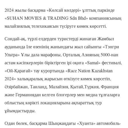
2024 жылы басқарма «Көлсай көлдері» ұлттық паркінде
«SUHAN MOVIES & TRADING Sdn Bhd» компаниясының
малайзиялық телехикаясын түсіруге көмек көрсетті.
Сондай-ақ, түрлі елдерден туристерді жинаған Жамбыл
ауданында Іле өзенінің жанындағы жыл сайынғы «Тэнгри
Ультра» Ұлы дала марафоны, Орталық Азияның 5000-нан
астам кәсіпкерлерін біріктірген ірі оқиға «Samal» фестивалі,
«Ой-Қарағай
»
тау курортында «Race Nation Kazakhstan
2024» халықаралық жарысын өткізуге көмек көрсетіп,
Әзірбайжан, Таиланд, Малайзия, Қытай,Түркия, Франция
және Германиядан келген блогерлер мен медиа тұлғаларға
облыстың көрікті локацияларына ақпараттық тур
ұйымдастырды.
Одан бөлек, басқарма Шыңжаңдағы «Хуанта» автомобиль-