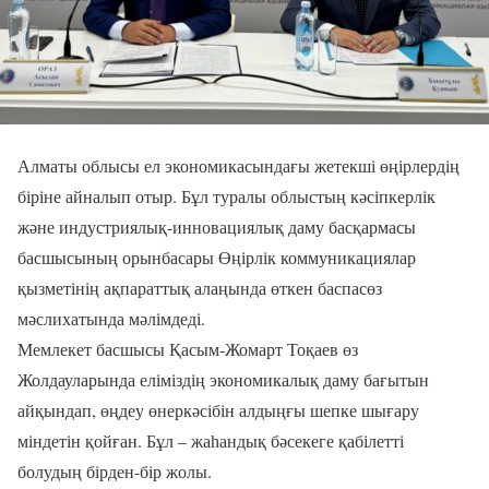
Алматы облысы ел экономикасындағы жетекші өңірлердің
біріне айналып отыр. Бұл туралы облыстың кәсіпкерлік
және индустриялық-инновациялық даму басқармасы
басшысының орынбасары Өңірлік коммуникациялар
қызметінің ақпараттық алаңында өткен баспасөз
мәслихатында мәлімдеді.
Мемлекет басшысы Қасым-Жомарт Тоқаев өз
Жолдауларында еліміздің экономикалық даму бағытын
айқындап, өңдеу өнеркәсібін алдыңғы шепке шығару
міндетін қойған. Бұл – жаһандық бәсекеге қабілетті
болудың бірден-бір жолы.