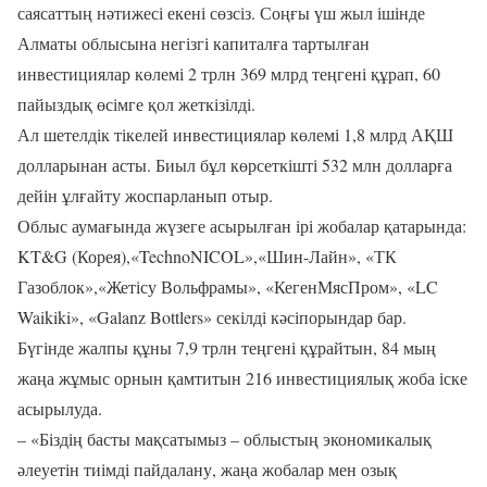
саясаттың нәтижесі екені сөзсіз. Соңғы үш жыл ішінде
Алматы облысына негізгі капиталға тартылған
инвестициялар көлемі 2 трлн 369 млрд теңгені құрап, 60
пайыздық өсімге қол жеткізілді.
Ал шетелдік тікелей инвестициялар көлемі 1,8 млрд АҚШ
долларынан асты. Биыл бұл көрсеткішті 532 млн долларға
дейін ұлғайту жоспарланып отыр.
Облыс аумағында жүзеге асырылған ірі жобалар қатарында:
KT&G (Корея),«TechnoNICOL»,«Шин-Лайн», «ТК
Газоблок»,«Жетісу Вольфрамы», «КегенМясПром», «LC
Waikiki», «Galanz Bottlers» секілді кәсіпорындар бар.
Бүгінде жалпы құны 7,9 трлн теңгені құрайтын, 84 мың
жаңа жұмыс орнын қамтитын 216 инвестициялық жоба іске
асырылуда.
– «Біздің басты мақсатымыз – облыстың экономикалық
әлеуетін тиімді пайдалану, жаңа жобалар мен озық