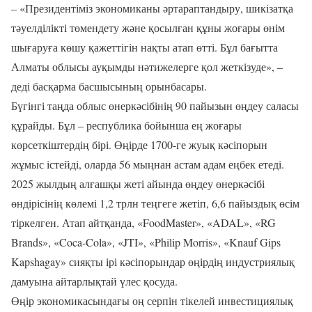
– «Президентіміз экономиканы әртараптандыру, шикізатқа
тәуелділікті төмендету және қосылған құны жоғары өнім
шығаруға көшу қажеттігін нақты атап өтті. Бұл бағытта
Алматы облысы ауқымды нәтижелерге қол жеткізуде», –
деді басқарма басшысының орынбасары.
Бүгінгі таңда облыс өнеркәсібінің 90 пайызын өңдеу саласы
құрайды. Бұл – республика бойынша ең жоғары
көрсеткіштердің бірі. Өңірде 1700-ге жуық кәсіпорын
жұмыс істейді, оларда 56 мыңнан астам адам еңбек етеді.
2025 жылдың алғашқы жеті айында өңдеу өнеркәсібі
өндірісінің көлемі 1,2 трлн теңгеге жетіп, 6,6 пайыздық өсім
тіркелген. Атап айтқанда, «FoodMaster», «ADAL», «RG
Brands», «Coca-Cola», «JTI», «Philip Morris», «Knauf Gips
Kapshagay» сияқты ірі кәсіпорындар өңірдің индустриялық
дамуына айтарлықтай үлес қосуда.
Өңір экономикасындағы оң серпін тікелей инвестициялық