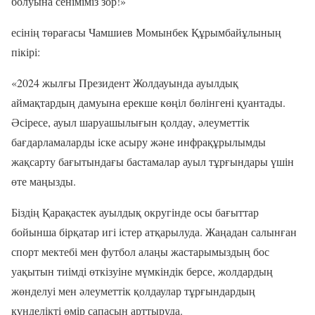
болуына сеніміміз зор!»
есінің төрағасы Чамшиев Момынбек Құрымбайұлының
пікірі:
«2024 жылғы Президент Жолдауында ауылдық
аймақтардың дамуына ерекше көңіл бөлінгені қуантады.
Әсіресе, ауыл шаруашылығын қолдау, әлеуметтік
бағдарламаларды іске асыру және инфрақұрылымды
жақсарту бағытындағы бастамалар ауыл тұрғындары үшін
өте маңызды.
Біздің Қарақастек ауылдық округінде осы бағыттар
бойынша бірқатар игі істер атқарылуда. Жаңадан салынған
спорт мектебі мен футбол алаңы жастарымыздың бос
уақытын тиімді өткізуіне мүмкіндік берсе, жолдардың
жөнделуі мен әлеуметтік қолдаулар тұрғындардың
күнделікті өмір сапасын арттыруда.