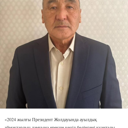
«2024 жылғы Президент Жолдауында ауылдық
аймақтардың дамуына ерекше көңіл бөлінгені қуантады.