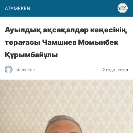
ATAMEKEN
Ауылдық ақсақалдар кеңесінің
төрағасы Чамшиев Момынбек
Құрымбайұлы
atameken
2 года назад