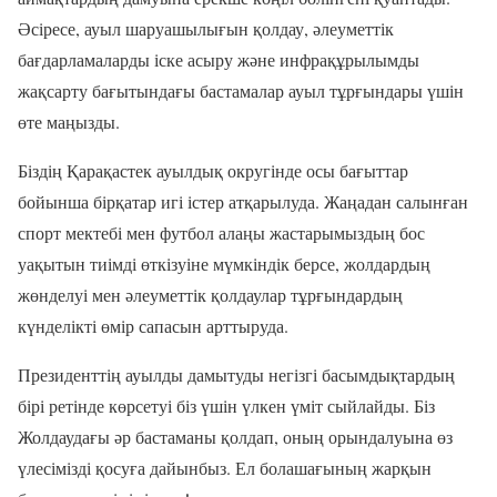
Әсіресе, ауыл шаруашылығын қолдау, әлеуметтік
бағдарламаларды іске асыру және инфрақұрылымды
жақсарту бағытындағы бастамалар ауыл тұрғындары үшін
өте маңызды.
Біздің Қарақастек ауылдық округінде осы бағыттар
бойынша бірқатар игі істер атқарылуда. Жаңадан салынған
спорт мектебі мен футбол алаңы жастарымыздың бос
уақытын тиімді өткізуіне мүмкіндік берсе, жолдардың
жөнделуі мен әлеуметтік қолдаулар тұрғындардың
күнделікті өмір сапасын арттыруда.
Президенттің ауылды дамытуды негізгі басымдықтардың
бірі ретінде көрсетуі біз үшін үлкен үміт сыйлайды. Біз
Жолдаудағы әр бастаманы қолдап, оның орындалуына өз
үлесімізді қосуға дайынбыз. Ел болашағының жарқын