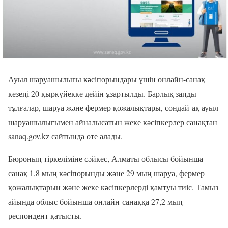
Ауыл шаруашылығы кәсіпорындары үшін онлайн-санақ
кезеңі 20 қыркүйекке дейін ұзартылды. Барлық заңды
тұлғалар, шаруа және фермер қожалықтары, сондай-ақ ауыл
шаруашылығымен айналысатын жеке кәсіпкерлер санақтан
sanaq.gov.kz сайтында өте алады.
Бюроның тіркеліміне сәйкес, Алматы облысы бойынша
санақ 1,8 мың кәсіпорынды және 29 мың шаруа, фермер
қожалықтарын және жеке кәсіпкерлерді қамтуы тиіс. Тамыз
айында облыс бойынша онлайн-санаққа 27,2 мың
респондент қатысты.