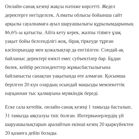
Онлайн-санақ кезеңі жақсы нәтиже көрсетті. Жедел
деректерге негізделсек, Алматы облысы бойынша сайт
арқылы сауалнамаға ауыл шаруашылығы құрылымдарының
86,6%-ы қатысты. Айта кету керек, жалпы тізімге ұзақ
уақыт бойы белсенділігі жоқ, бірақ тіркеуде тұрған
кәсіпорындар мен қожалықтар да енгізілген. Сондай-ақ
байланыс деректері өзекті емес субъектілер бар. Бұдан
бөлек, кейбір респонденттер жұмысбастылығына
байланысты санақтан уақытында өте алмаған. Қосымша
берілген 20 күн олардың осындай маңызды мемлекеттік
науқаннан тыс қалмауына мүмкіндік береді.
Еске сала кетейік, онлайн-санақ кезеңі 1 тамызда басталып,
31 тамызда аяқталуы тиіс болған. Интервьюерлердің үй
шаруашылықтарын аралайтын екінші кезең 20 қыркүйектен
20 қазанға дейін болады.