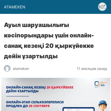
ATAMEKEN
Ауыл шаруашылығы
кәсіпорындары үшін онлайн-
санақ кезеңі 20 қыркүйекке
дейін ұзартылды
atameken
11 месяцев назад