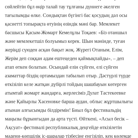
сөйлейтін бұл өңір талай тау тұлғаны дүниеге әкелген
тағылымды өлке. Сондықтан бүгінгі бас қосудың дәл осы
қасиетті топырақта өтуінің өзіндік мәні бар. Мемлекет
басшысы Қасым-Жомарт Кемелұлы Тоқаев: «Біз отаншыл
және мемлекетшіл болуымыз керек. Шын мәнінде, туған
жеріңді сүюден асқан бақыт жоқ. Жүрегі Отаным, Елім,
Жерім деп соққан адам ештеңеден қаймықпайды», – деп
атап өткен болатын. Осындай елін сүйген, елі сүйген
азаматтар біздің ортамыздан табылып отыр. Дәстүрлі түрде
өткізіліп келе жатқан дүбірлі тойдың шашбауын көтерген
атымтай жомарт жандарға, жерлесіміз Дулат Тастекеевке
және Қайырлы Хасеновке барша аудан, облыс жұртшылығы
атынан алғысымды білдіремін! Биыл бұл фестивальдің
маңызы бұрынғыдан да арта түсті. Өйткені, «Асыл бесік –
Ақсуат» фестивалі республикалық деңгейде өткізілетін
мәдени-көпшілік іс-шаралар тізбесіне енгізіліп, кең көлемде