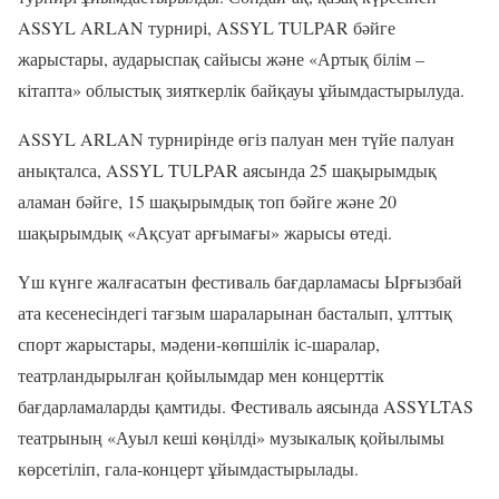
ASSYL ARLAN турнирі, ASSYL TULPAR бәйге
жарыстары, аударыспақ сайысы және «Артық білім –
кітапта» облыстық зияткерлік байқауы ұйымдастырылуда.
ASSYL ARLAN турнирінде өгіз палуан мен түйе палуан
анықталса, ASSYL TULPAR аясында 25 шақырымдық
аламан бәйге, 15 шақырымдық топ бәйге және 20
шақырымдық «Ақсуат арғымағы» жарысы өтеді.
Үш күнге жалғасатын фестиваль бағдарламасы Ырғызбай
ата кесенесіндегі тағзым шараларынан басталып, ұлттық
спорт жарыстары, мәдени-көпшілік іс-шаралар,
театрландырылған қойылымдар мен концерттік
бағдарламаларды қамтиды. Фестиваль аясында ASSYLTAS
театрының «Ауыл кеші көңілді» музыкалық қойылымы
көрсетіліп, гала-концерт ұйымдастырылады.