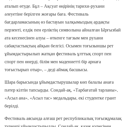
аталып өтуде. Бұл – Ақсуат өңірінің тарихи-рухани
әлеуетіне берілген жоғары баға. Фестиваль
бағдарламасының өз бастауын халқымыздың ардақты
перзенті, елдік пен ерліктің символына айналған Ырғызбай
ата кесенесінен алуы – өткенге тағзым мен рухани
сабақтастықтың айқын белгісі. Осымен тоғызыншы рет
ұйымдастырылып жатқан фестиваль ұлттық спорт пен
спорт пен өнерді, білім мен мәдениетті бір арнаға
тоғыстырып отыр», – деді аймақ басшысы.
Шара барысында ұйымдастырушылар көп балалы анаға
пәтер кілтін тапсырды. Сондай-ақ, «Тарбағатай тарланы»,
«Асыл ана», «Асыл тас» медальдары, екі студентке грант
берілді.
Фестиваль аясында алғаш рет республикалық тоғызқұмалақ
турнирі ұйымдастырылды. Сондай-ақ, қазақ күресінен