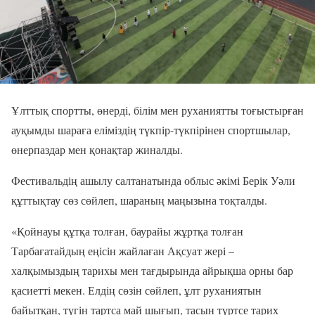
Ұлттық спортты, өнерді, білім мен руханиятты тоғыстырған
ауқымды шараға еліміздің түкпір-түкпірінен спортшылар,
өнерпаздар мен қонақтар жиналды.
Фестивальдің ашылу салтанатында облыс әкімі Берік Уәли
құттықтау сөз сөйлеп, шараның маңызына тоқталды.
«Қойнауы құтқа толған, баурайы жұртқа толған
Тарбағатайдың еңісін жайлаған Ақсуат жері –
халқымыздың тарихы мен тағдырында айрықша орны бар
қасиетті мекен. Елдің сөзін сөйлеп, ұлт руханиятын
байытқан, түгін тартса май шығып, тасын түртсе тарих