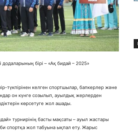
 додаларының бірі – «Ақ бидай – 2025»
пір-түкпірінен келген спортшылар, бапкерлер және
ндар он күнге созылып, ауылдық жерлерден
діктерін көрсетуге жол ашады.
ай» турнирінің басты мақсаты – ауыл жастары
сіби спортқа жол табуына ықпал ету. Жарыс