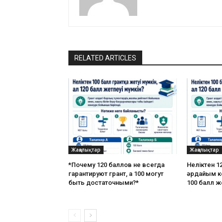
RELATED ARTICLES
Жаңалықтар
Жаңалықтар
*Почему 120 баллов не всегда
Неліктен 12
гарантируют грант, а 100 могут
әрдайым ке
быть достаточными?*
100 балл ж