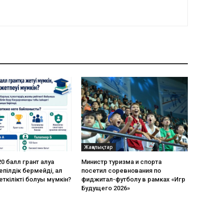
Жаңалықтар
0 балл грант алуға
Министр туризма и спорта
пілдік бермейді, ал
посетил соревнования по
еткілікті болуы мүмкін?
фиджитал-футболу в рамках «Игр
Будущего 2026»