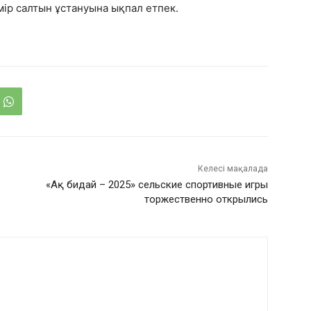
ір салтын ұстануына ықпал етпек.
Келесі мақалада
«Ақ бидай – 2025» сельские спортивные игры
торжественно открылись