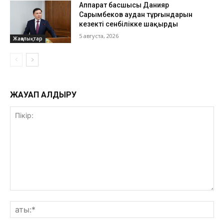
Аппарат басшысы Данияр
Сарымбеков аудан тұрғындарын
кезекті сенбілікке шақырды
5 августа, 2026
Жаңалықтар
ЖАУАП ҚАЛДЫРУ
Пікір:
ат