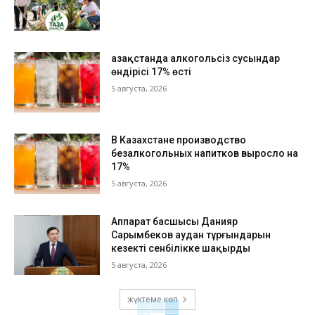
Қазақстанда алкогольсіз сусындар
өндірісі 17% өсті
5 августа, 2026
В Казахстане производство
безалкогольных напитков выросло на
17%
5 августа, 2026
Аппарат басшысы Данияр
Сарымбеков аудан тұрғындарын
кезекті сенбілікке шақырды
5 августа, 2026
жүктеме көп