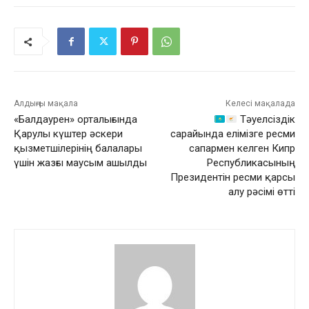
Алдыңғы мақала
Келесі мақалада
«Балдаурен» орталығында
Тәуелсіздік
Қарулы күштер әскери
сарайында елімізге ресми
қызметшілерінің балалары
сапармен келген Кипр
үшін жазғы маусым ашылды
Республикасының
Президентін ресми қарсы
алу рәсімі өтті