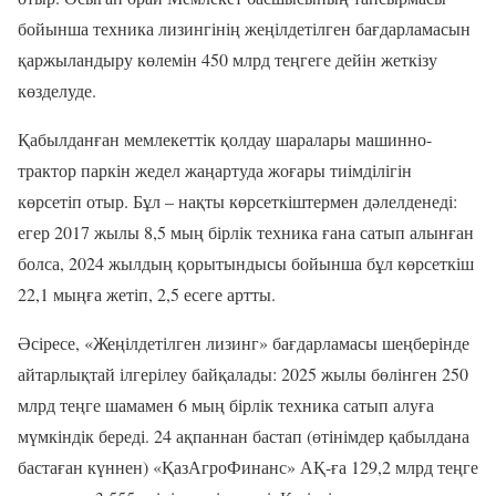
бойынша техника лизингінің жеңілдетілген бағдарламасын
қаржыландыру көлемін 450 млрд теңгеге дейін жеткізу
көзделуде.
Қабылданған мемлекеттік қолдау шаралары машинно-
трактор паркін жедел жаңартуда жоғары тиімділігін
көрсетіп отыр. Бұл – нақты көрсеткіштермен дәлелденеді:
егер 2017 жылы 8,5 мың бірлік техника ғана сатып алынған
болса, 2024 жылдың қорытындысы бойынша бұл көрсеткіш
22,1 мыңға жетіп, 2,5 есеге артты.
Әсіресе, «Жеңілдетілген лизинг» бағдарламасы шеңберінде
айтарлықтай ілгерілеу байқалады: 2025 жылы бөлінген 250
млрд теңге шамамен 6 мың бірлік техника сатып алуға
мүмкіндік береді. 24 ақпаннан бастап (өтінімдер қабылдана
бастаған күннен) «ҚазАгроФинанс» АҚ-ға 129,2 млрд теңге