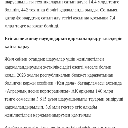
шаруашылығы техникаларын сатып алуға 14,4 млрд теңге
бөлініп, 442 техника бірлігі қаржыландырылды. Сонымен
қатар форвардтық сатып алу тетігі аясында қосымша 7,4
млрд теңге қаражат бөлінді.
Егіс және жинау науқандарын қаржыландыру тәсілдерін
қайта қарау
Жыл сайын отандық шаруалар үшін жеңілдетілген
қаржыландырудың жеткіліксіздігі өзекті мәселе болып
келді. 2023 жылы республикалық бюджет қаражатынан
бөлінген қаржы есебінен «Кең дала» бағдарламасы аясында
«Аграрлық несие корпорациясы» АҚ арқылы 140 млрд
теңге сомасына 3 615 ауыл шаруашылығы тауарын өндіруші
қаржыландырылып, 3,6 млн гектар егіс алқабы
жеңілдетілген қаржыландырумен қамтылды.
Алайда қолжетімді несиенің жеткіліксіздігінен көптеген