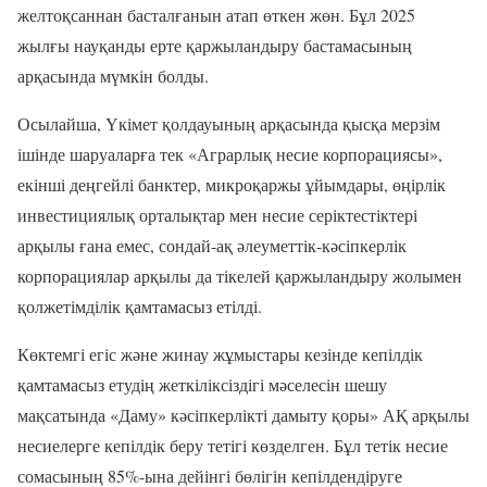
желтоқсаннан басталғанын атап өткен жөн. Бұл 2025
жылғы науқанды ерте қаржыландыру бастамасының
арқасында мүмкін болды.
Осылайша, Үкімет қолдауының арқасында қысқа мерзім
ішінде шаруаларға тек «Аграрлық несие корпорациясы»,
екінші деңгейлі банктер, микроқаржы ұйымдары, өңірлік
инвестициялық орталықтар мен несие серіктестіктері
арқылы ғана емес, сондай-ақ әлеуметтік-кәсіпкерлік
корпорациялар арқылы да тікелей қаржыландыру жолымен
қолжетімділік қамтамасыз етілді.
Көктемгі егіс және жинау жұмыстары кезінде кепілдік
қамтамасыз етудің жеткіліксіздігі мәселесін шешу
мақсатында «Даму» кәсіпкерлікті дамыту қоры» АҚ арқылы
несиелерге кепілдік беру тетігі көзделген. Бұл тетік несие
сомасының 85%-ына дейінгі бөлігін кепілдендіруге