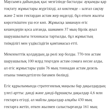
Маусымға дайындық қыс мезгілінде басталды: ауқымды қар
тоқтату жұмыстары жүргізілді, ал көктемде – ылғал сақтау
және 2 млн гектардан астам жер өңделді, бұл өткен жылғы
көрсеткіштен үш есе көп. Жұмысқа заманауи егіс
кешендерін қоса алғанда, шамамен 37 мың бірлік ауыл
шаруашылығы техникасы тартылды, бұл жұмыстың
тиімділігі мен үздіксіздігін қамтамасыз етті.
Мемлекеттік қолдаудың да рөлі зор болды. 770-тен астам
шаруашылық 100 млрд теңгеден астам сомаға несие алды,
ал егіс жұмыстары үшін 76 мың тоннадан астам дизель
отыны төмендетілген бағамен бөлінді.
Егіс құрылымында стратегиялық маңызы бар дақылдардың
үлесі артты: дәнді және дәнді-бұршақты дақылдар 4,6 млн
гектарға егілді, ал майлы дақылдар алқабы 430 мың
гектарға жетіп, өткен жылмен салыстырғанда 161 мың