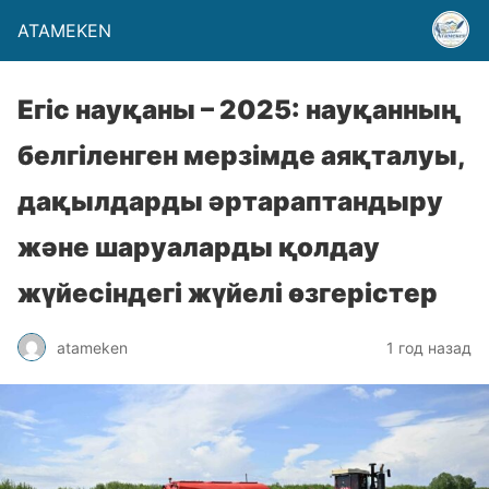
ATAMEKEN
Егіс науқаны – 2025: науқанның
белгіленген мерзімде аяқталуы,
дақылдарды әртараптандыру
және шаруаларды қолдау
жүйесіндегі жүйелі өзгерістер
atameken
1 год назад