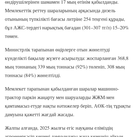
өндірушілерінен шамамен 17 мың өтінім қабылданды.
Мемлекеттік реттеу шараларының арқасында дизель
отынының түпкілікті бағасы литріне 254 теңгені құрады,
бұл АЖС-тердегі нарықтық бағадан (301–307 тг/л) 15–20%
төмен.
Министрлік тарапынан өңірлерге отын жөнелтуді
күнделікті бақылау жүзеге асырылуда: жоспарланған 368,8
мың тоннаның 339 мың тоннасы (92%) төленіп, 308 мың
тоннасы (84%) жөнелтілді.
Мемлекет тарапынан қабылданған шаралар машинно-
трактор паркін жаңарту мен шаруаларды ЖЖМ-мен
қамтамасыз етуде нақты нәтижелер беріп, АӨК-тің тұрақты
дамуына қажетті жағдай жасады.
Жалпы алғанда, 2025 жылғы егіс науқаны еліміздің
агроөнеркәсіп кешені дамуындағы жаңа кезеңнің айқын