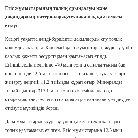
Егіс жұмыстарының толық орындалуы және
диқандардың материалдық-техникалық қамтамасыз
етілуі
Қазіргі уақытта дәнді-бұршақты дақылдарды егу толық
көлемде аяқталды. Көктемгі дала жұмыстарын жүргізу үшін
барлық қажетті ресурстармен қамтамасыз етілді.
Егіншілердің иелігінде 470 мың тонна сапалы тұқым бар,
оның ішінде 52,6 мың тоннасы — элиталық тұқым. Сорт
жаңарту деңгейі 11,2 пайызды құрап отыр. Минералды
тыңайтқыштар 317,1 мың тонна көлемінде шартқа
отырғызылған, бұл егісті сапалы агротехникалық өңдеуден
өткізуге мүмкіндік береді.
Дала жұмыстарын жүргізу үшін қажетті техника паркі
толық қамтамасыз етілген. Егіс жұмыстарына 12,3 мың