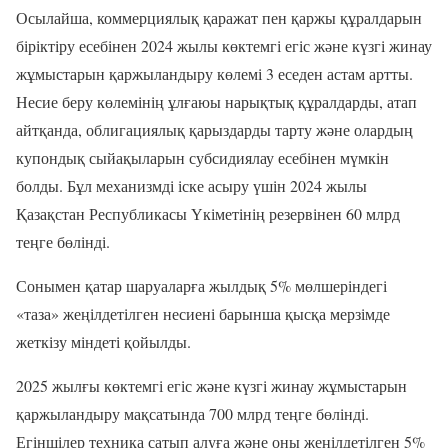
Осылайша, коммерциялық қаражат пен қаржы құралдарын
біріктіру есебінен 2024 жылы көктемгі егіс және күзгі жинау
жұмыстарын қаржыландыру көлемі 3 еседен астам артты.
Несие беру көлемінің ұлғаюы нарықтық құралдарды, атап
айтқанда, облигациялық қарыздарды тарту және олардың
купондық сыйақыларын субсидиялау есебінен мүмкін
болды. Бұл механизмді іске асыру үшін 2024 жылы
Қазақстан Республикасы Үкіметінің резервінен 60 млрд
теңге бөлінді.
Сонымен қатар шаруаларға жылдық 5% мөлшеріндегі
«таза» жеңілдетілген несиені барынша қысқа мерзімде
жеткізу міндеті қойылды.
2025 жылғы көктемгі егіс және күзгі жинау жұмыстарын
қаржыландыру мақсатында 700 млрд теңге бөлінді.
Егіншілер техника сатып алуға және оны жеңілдетілген 5%