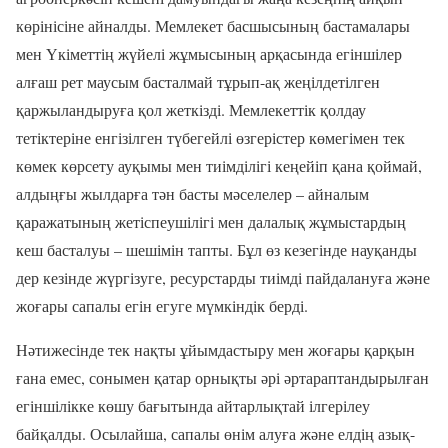
көрінісіне айналды. Мемлекет басшысының бастамалары
мен Үкіметтің жүйелі жұмысының арқасында егіншілер
алғаш рет маусым басталмай тұрып-ақ жеңілдетілген
қаржыландыруға қол жеткізді. Мемлекеттік қолдау
тетіктеріне енгізілген түбегейлі өзгерістер көмегімен тек
көмек көрсету ауқымы мен тиімділігі кеңейіп қана қоймай,
алдыңғы жылдарға тән басты мәселелер – айналым
қаражатының жетіспеушілігі мен далалық жұмыстардың
кеш басталуы – шешімін тапты. Бұл өз кезегінде науқанды
дер кезінде жүргізуге, ресурстарды тиімді пайдалануға және
жоғары сапалы егін егуге мүмкіндік берді.
Нәтижесінде тек нақты ұйымдастыру мен жоғары қарқын
ғана емес, сонымен қатар орнықты әрі әртараптандырылған
егіншілікке көшу бағытында айтарлықтай ілгерілеу
байқалды. Осылайша, сапалы өнім алуға және елдің азық-