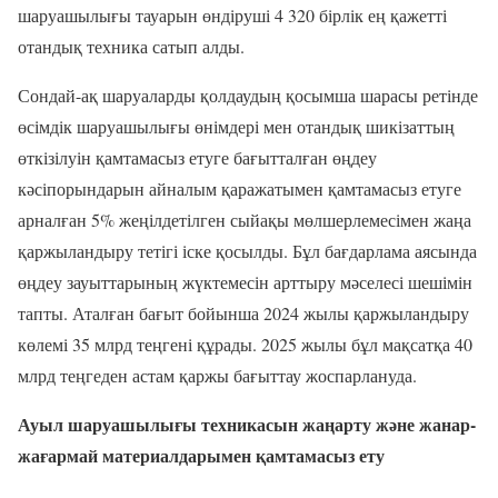
шаруашылығы тауарын өндіруші 4 320 бірлік ең қажетті
отандық техника сатып алды.
Сондай-ақ шаруаларды қолдаудың қосымша шарасы ретінде
өсімдік шаруашылығы өнімдері мен отандық шикізаттың
өткізілуін қамтамасыз етуге бағытталған өңдеу
кәсіпорындарын айналым қаражатымен қамтамасыз етуге
арналған 5% жеңілдетілген сыйақы мөлшерлемесімен жаңа
қаржыландыру тетігі іске қосылды. Бұл бағдарлама аясында
өңдеу зауыттарының жүктемесін арттыру мәселесі шешімін
тапты. Аталған бағыт бойынша 2024 жылы қаржыландыру
көлемі 35 млрд теңгені құрады. 2025 жылы бұл мақсатқа 40
млрд теңгеден астам қаржы бағыттау жоспарлануда.
Ауыл шаруашылығы техникасын жаңарту және жанар-
жағармай материалдарымен қамтамасыз ету