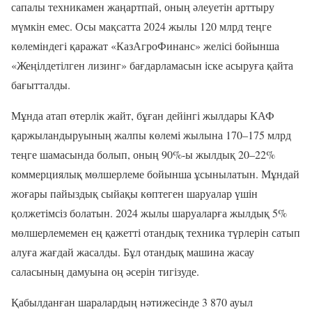
сапалы техникамен жаңартпай, оның әлеуетін арттыру
мүмкін емес. Осы мақсатта 2024 жылы 120 млрд теңге
көлеміндегі қаражат «КазАгроФинанс» желісі бойынша
«Жеңілдетілген лизинг» бағдарламасын іске асыруға қайта
бағытталды.
Мұнда атап өтерлік жайт, бұған дейінгі жылдары КАФ
қаржыландыруының жалпы көлемі жылына 170–175 млрд
теңге шамасында болып, оның 90%-ы жылдық 20–22%
коммерциялық мөлшерлеме бойынша ұсынылатын. Мұндай
жоғары пайыздық сыйақы көптеген шаруалар үшін
қолжетімсіз болатын. 2024 жылы шаруаларға жылдық 5%
мөлшерлемемен ең қажетті отандық техника түрлерін сатып
алуға жағдай жасалды. Бұл отандық машина жасау
саласының дамуына оң әсерін тигізуде.
Қабылданған шаралардың нәтижесінде 3 870 ауыл