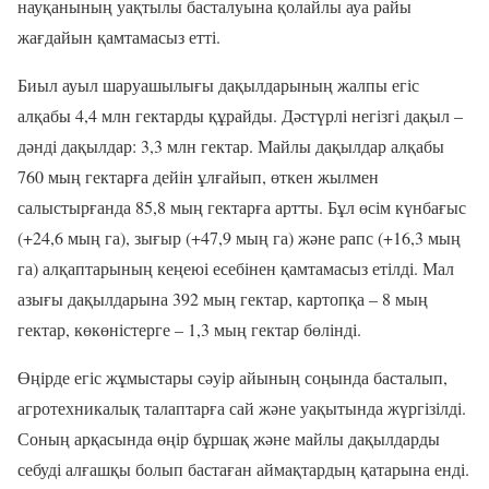
науқанының уақтылы басталуына қолайлы ауа райы
жағдайын қамтамасыз етті.
Биыл ауыл шаруашылығы дақылдарының жалпы егіс
алқабы 4,4 млн гектарды құрайды. Дәстүрлі негізгі дақыл –
дәнді дақылдар: 3,3 млн гектар. Майлы дақылдар алқабы
760 мың гектарға дейін ұлғайып, өткен жылмен
салыстырғанда 85,8 мың гектарға артты. Бұл өсім күнбағыс
(+24,6 мың га), зығыр (+47,9 мың га) және рапс (+16,3 мың
га) алқаптарының кеңеюі есебінен қамтамасыз етілді. Мал
азығы дақылдарына 392 мың гектар, картопқа – 8 мың
гектар, көкөністерге – 1,3 мың гектар бөлінді.
Өңірде егіс жұмыстары сәуір айының соңында басталып,
агротехникалық талаптарға сай және уақытында жүргізілді.
Соның арқасында өңір бұршақ және майлы дақылдарды
себуді алғашқы болып бастаған аймақтардың қатарына енді.