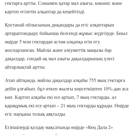
гектарға артты. Сонымен қатар мал азығы, көкөніс және
картоп егілетін алқаптар да кеңейтілді.
Қостанай облысының диқандары да егіс алқаптарын
әртараптандыру бойынша белсенді жұмыс жүргізуде. Биыл
өңірде 5 млн гектардан астам алқапқа егін егу
жоспарланған. Майлы және әлеуметтік маңызы бар
дақылдар, сондай-ақ мал азығы дақылдарының үлесі
айтарлықтай артты.
Атап айтқанда, майлы дақылдар алқабы 755 мың гектарға
дейін ұлғайып, бұл өткен жылғы көрсеткіштен 10%-дан аса
көп. Картоп алқабы екі есе артып, 7 мың гектарды, ал
қарақұмық екі есе артып – 21 мың гектарды құрады. Өңірде
егіс науқаны толық аяқталды.
Егіншілерді қолдау мақсатында өңірде «Кең Дала 2»