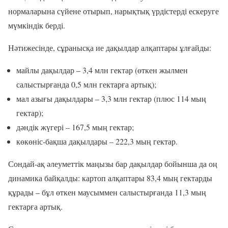
нормаларына сүйене отырып, нарықтық үрдістерді ескеруге
мүмкіндік берді.
Нәтижесінде, сұранысқа ие дақылдар алқаптары ұлғайды:
майлы дақылдар – 3,4 млн гектар (өткен жылмен
салыстырғанда 0,5 млн гектарға артық);
мал азығы дақылдары – 3,3 млн гектар (плюс 114 мың
гектар);
дәндік жүгері – 167,5 мың гектар;
көкөніс-бақша дақылдары – 222,3 мың гектар.
Сондай-ақ әлеуметтік маңызы бар дақылдар бойынша да оң
динамика байқалды: картоп алқаптары 83,4 мың гектарды
құрады – бұл өткен маусыммен салыстырғанда 11,3 мың
гектарға артық.