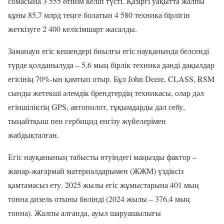
сомасына 3 555 өтінім келіп түсті. Қазіргі уақытта жалпы
құны 85,7 млрд теңге болатын 4 580 техника бірлігін
жеткізуге 2 400 келісімшарт жасалды.
Заманауи егіс кешендері биылғы егіс науқанында белсенді
түрде қолданылуда – 5,6 мың бірлік техника дәнді дақылдар
егісінің 70%-ын қамтып отыр. Бұл John Deere, CLASS, RSM
сынды жетекші әлемдік брендтердің техникасы, олар дәл
егіншіліктің GPS, автопилот, тұқымдарды дәл себу,
тыңайтқыш пен гербицид енгізу жүйелерімен
жабдықталған.
Егіс науқанының табысты өтуіндегі маңызды фактор –
жанар-жағармай материалдарымен (ЖЖМ) үздіксіз
қамтамасыз ету. 2025 жылы егіс жұмыстарына 401 мың
тонна дизель отыны бөлінді (2024 жылы – 376,4 мың
тонна). Жалпы алғанда, ауыл шаруашылығы