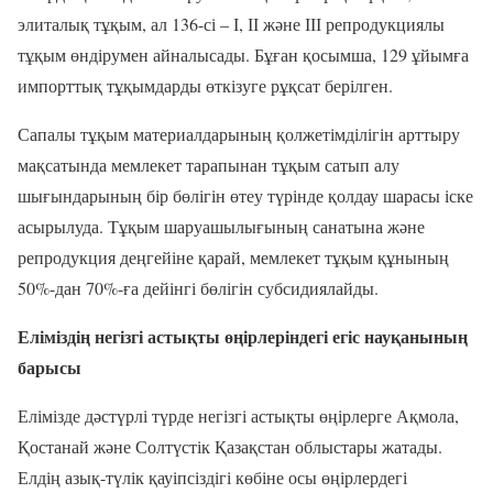
элиталық тұқым, ал 136-сі – І, ІІ және ІІІ репродукциялы
тұқым өндірумен айналысады. Бұған қосымша, 129 ұйымға
импорттық тұқымдарды өткізуге рұқсат берілген.
Сапалы тұқым материалдарының қолжетімділігін арттыру
мақсатында мемлекет тарапынан тұқым сатып алу
шығындарының бір бөлігін өтеу түрінде қолдау шарасы іске
асырылуда. Тұқым шаруашылығының санатына және
репродукция деңгейіне қарай, мемлекет тұқым құнының
50%-дан 70%-ға дейінгі бөлігін субсидиялайды.
Еліміздің негізгі астықты өңірлеріндегі егіс науқанының
барысы
Елімізде дәстүрлі түрде негізгі астықты өңірлерге Ақмола,
Қостанай және Солтүстік Қазақстан облыстары жатады.
Елдің азық-түлік қауіпсіздігі көбіне осы өңірлердегі