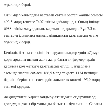
мүмкіндік берді.
Өтінімдер қабылдана бастаған сәттен бастап жалпы сомасы
493,5 млрд теңгеге 7407 өтінім қабылданды. Оның ішінде
6988 өтінім мақұлданып, қаржыландырылды. Бұл 7,3 млн
гектар егіс жұмыстарына дайындықты қамтамасыз етуге
мүмкіндік берді.
Кепілдік базасы жеткіліксіз шаруашылықтар үшін «Даму»
қоры арқылы шағын және жаңа бастаған фермерлердің
қаржыға қол жеткізуі қамтамасыз етілді. Бағдарлама
аясында жалпы сомасы 166,5 млрд теңгеге 1134 кепілдік
беріліп, берілген несиелердің жиынтық көлемі 195,9 млрд
теңгені құрады.
Жеңілдетілген қаржыландыру аясындағы өндірушілерді
қолдаудың тағы бір маңызды бағыты – бұл лизинг. Саланы