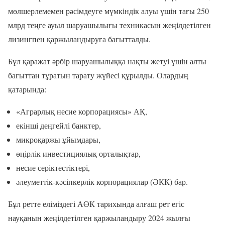
мөлшерлемемен рәсімдеуге мүмкіндік алуы үшін тағы 250
млрд теңге ауыл шаруашылығы техникасын жеңілдетілген
лизингпен қаржыландыруға бағытталды.
Бұл қаражат әрбір шаруашылыққа нақты жетуі үшін алты
бағыттан тұратын тарату жүйесі құрылды. Олардың
қатарында:
«Аграрлық несие корпорациясы» АҚ,
екінші деңгейлі банктер,
микроқаржы ұйымдары,
өңірлік инвестициялық орталықтар,
несие серіктестіктері,
әлеуметтік-кәсіпкерлік корпорациялар (ӘКК) бар.
Бұл ретте еліміздегі АӨК тарихында алғаш рет егіс
науқанын жеңілдетілген қаржыландыру 2024 жылғы