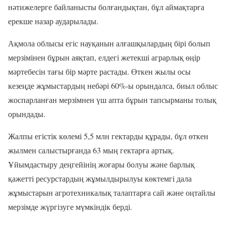
нәтижелерге байланысты болғандықтан, бұл аймақтарға
ерекше назар аударылады.
Ақмола облысы егіс науқанын алғашқылардың бірі болып
мерзімінен бұрын аяқтап, елдегі жетекші аграрлық өңір
мәртебесін тағы бір мәрте растады. Өткен жылы осы
кезеңде жұмыстардың небәрі 60%-ы орындалса, биыл облыс
жоспарланған мерзімнен үш апта бұрын тапсырманы толық
орындады.
Жалпы егістік көлемі 5,5 млн гектарды құрады, бұл өткен
жылмен салыстырғанда 63 мың гектарға артық.
Ұйымдастыру деңгейінің жоғары болуы және барлық
қажетті ресурстардың жұмылдырылуы көктемгі дала
жұмыстарын агротехникалық талаптарға сай және оңтайлы
мерзімде жүргізуге мүмкіндік берді.