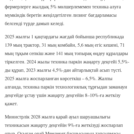
фермерлерге жылдық 5% мөлшерлемемен техника алуға
мүмкіндік беретін жеңілдетілген лизинг бағдарламасы
белсенді түрде дамып келеді.
2025 жылғы 1 қаңтардағы жағдай бойынша республикада
139 мың трактор, 31 мың комбайн, 5,6 мың егіс кешені, 71
мың тұқым сепкіш және 141 мың топырақ өңдеу құралдары
тіркелген. 2024 жылы техника паркін жаңарту деңгейі 5,5%-
ды құрап, 2023 жылғы 4,5%-дан айтарлықтай асып түсті.
2025 жылға жоспарланған көрсеткіш – 6,5%. Жалпы
алғанда, техника паркін технологиялық тұрғыдан заманауи
деңгейде ұстау үшін жаңарту деңгейін 8–10%-ға жеткізу
қажет.
Министрлік 2028 жылға қарай ауыл шаруашылығы
техникасын жаңарту деңгейін 9%-ға жеткізуді жоспарлап
отыр. Осыған орай Мемлекет басшысының тапсырмасы