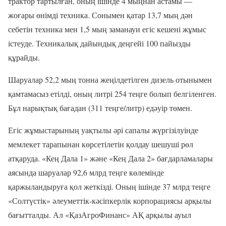
трактор тартылған, оның ішінде 4 мыңнан астамы —
жоғары өнімді техника. Сонымен қатар 13,7 мың дән
себетін техника мен 1,5 мың заманауи егіс кешені жұмыс
істеуде. Техникалық дайындық деңгейі 100 пайызды
құрайды.
Шаруалар 52,2 мың тонна жеңілдетілген дизель отынымен
қамтамасыз етілді, оның литрі 254 теңге болып белгіленген.
Бұл нарықтық бағадан (311 теңге/литр) едәуір төмен.
Егіс жұмыстарының уақтылы әрі сапалы жүргізілуінде
мемлекет тарапынан көрсетілетін қолдау шешуші рөл
атқаруда. «Кең Дала 1» және «Кең Дала 2» бағдарламалары
аясында шаруалар 92,6 млрд теңге көлемінде
қаржыландыруға қол жеткізді. Оның ішінде 37 млрд теңге
«Солтүстік» әлеуметтік-кәсіпкерлік корпорациясы арқылы
бағытталды. Ал «ҚазАгроФинанс» АҚ арқылы ауыл