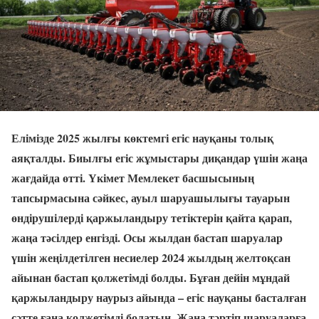
Елімізде 2025 жылғы көктемгі егіс науқаны толық
аяқталды. Биылғы егіс жұмыстары диқандар үшін жаңа
жағдайда өтті. Үкімет Мемлекет басшысының
тапсырмасына сәйкес, ауыл шаруашылығы тауарын
өндірушілерді қаржыландыру тетіктерін қайта қарап,
жаңа тәсілдер енгізді. Осы жылдан бастап шаруалар
үшін жеңілдетілген несиелер 2024 жылдың желтоқсан
айынан бастап қолжетімді болды. Бұған дейін мұндай
қаржыландыру наурыз айында – егіс науқаны басталған
сәтте ғана қолжетімді болатын. Жаңа тәртіп шаруаларға