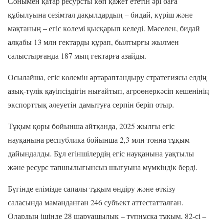
Сонымен қатар ресурсты көп қажет ететін әрі баға
құбылуына сезімтал дақылдардың – бидай, күріш және
мақтаның – егіс көлемі қысқарып келеді. Мәселен, бидай
алқабы 13 млн гектарды құрап, былтырғы жылмен
салыстырғанда 187 мың гектарға азайды.
Осылайша, егіс көлемін әртараптандыру стратегиясы елдің
азық-түлік қауіпсіздігін нығайтып, агроөнеркәсіп кешенінің
экспорттық әлеуетін дамытуға серпін беріп отыр.
Тұқым қоры бойынша айтқанда, 2025 жылғы егіс
науқанына республика бойынша 2,3 млн тонна тұқым
дайындалды. Бұл егіншілердің егіс науқанына уақтылы
және ресурс тапшылығынсыз шығуына мүмкіндік берді.
Бүгінде елімізде сапалы тұқым өндіру және өткізу
саласында маманданған 246 субъект аттестатталған.
Олардың ішінде 28 шаруашылық – түпнұсқа тұқым, 82-сі –