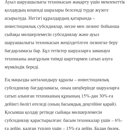
Ауыл шаруашылығы техникасын жаңарту үшін мемлекеттік
қолдаудың кешенді шаралары белсенді түрде жүзеге
асырылуда. Негізгі құралдардың қатарында –
инвестициялық субсидиялар, несие мен лизинг бойынша
сыйақы мөлшерлемесін субсидиялау және ауыл
шаруашылығы техникасын жеңілдетілген лизингке беру
бағдарламасы бар. Бұл тетіктер шаруаларға заманауи
техниканы анағұрлым тиімді шарттармен сатып алуға
мүмкіндік береді.
Ең маңызды ынталандыру құралы – инвестициялық
субсидиялау бағдарламасы, оның шеңберінде шаруаларға
сатып алынған техниканың құнының 15%-дан 30%-ға
дейінгі бөлігі өтеледі (оның басымдық деңгейіне қарай).
Қосымша қолдау ретінде сыйақы мөлшерлемесін
субсидиялау қарастырылған: басым техникалар үшін – 6%-
ға дейін, қалған түрлер үшін – 15%-ға дейін. Бұдан бөлек,