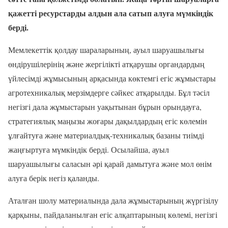
қажетті ресурстарды алдын ала сатып алуға мүмкіндік
берді.
Мемлекеттік қолдау шараларының, ауыл шаруашылығы
өндірушілерінің және жергілікті атқарушы органдардың
үйлесімді жұмысының арқасында көктемгі егіс жұмыстары
агротехникалық мерзімдерге сәйкес атқарылды. Бұл тәсіл
негізгі дала жұмыстарын уақытынан бұрын орындауға,
стратегиялық маңызы жоғары дақылдардың егіс көлемін
ұлғайтуға және материалдық-техникалық базаны тиімді
жаңғыртуға мүмкіндік берді. Осылайша, ауыл
шаруашылығы саласын әрі қарай дамытуға және мол өнім
алуға берік негіз қаланды.
Аталған шолу материалында дала жұмыстарының жүргізілу
қарқыны, пайдаланылған егіс алқаптарының көлемі, негізгі