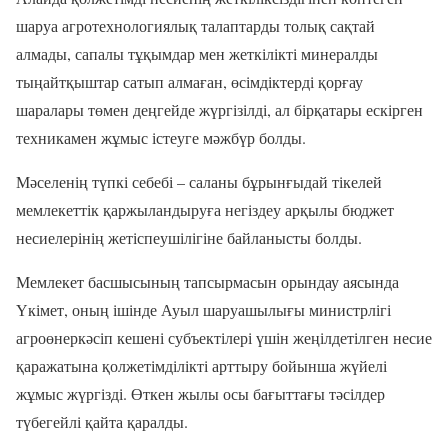
шаруа агротехнологиялық талаптарды толық сақтай
алмады, сапалы тұқымдар мен жеткілікті минералды
тыңайтқыштар сатып алмаған, өсімдіктерді қорғау
шаралары төмен деңгейде жүргізілді, ал бірқатары ескірген
техникамен жұмыс істеуге мәжбүр болды.
Мәселенің түпкі себебі – саланы бұрынғыдай тікелей
мемлекеттік қаржыландыруға негіздеу арқылы бюджет
несиелерінің жетіспеушілігіне байланысты болды.
Мемлекет басшысының тапсырмасын орындау аясында
Үкімет, оның ішінде Ауыл шаруашылығы министрлігі
агроөнеркәсіп кешені субъектілері үшін жеңілдетілген несие
қаражатына қолжетімділікті арттыру бойынша жүйелі
жұмыс жүргізді. Өткен жылы осы бағыттағы тәсілдер
түбегейлі қайта қаралды.