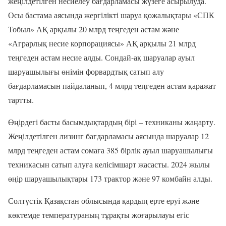
жеңілдетілген несиелеу бағдарламасы жүзеге асырылуда.
Осы бастама аясында жергілікті шаруа қожалықтары «СПК
Тобыл» АҚ арқылы 20 млрд теңгеден астам және
«Аграрлық несие корпорациясы» АҚ арқылы 21 млрд
теңгеден астам несие алды. Сондай-ақ шаруалар ауыл
шаруашылығы өнімін форвардтық сатып алу
бағдарламасын пайдаланып, 4 млрд теңгеден астам қаражат
тартты.
Өңірдегі басты басымдықтардың бірі – техниканы жаңарту.
Жеңілдетілген лизинг бағдарламасы аясында шаруалар 12
млрд теңгеден астам сомаға 385 бірлік ауыл шаруашылығы
техникасын сатып алуға келісімшарт жасасты. 2024 жылы
өңір шаруашылықтары 173 трактор және 97 комбайн алды.
Солтүстік Қазақстан облысында қардың ерте еруі және
көктемде температураның тұрақты жоғарылауы егіс