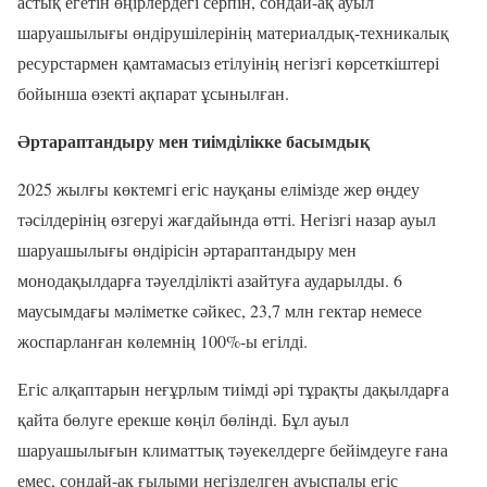
астық егетін өңірлердегі серпін, сондай-ақ ауыл
шаруашылығы өндірушілерінің материалдық-техникалық
ресурстармен қамтамасыз етілуінің негізгі көрсеткіштері
бойынша өзекті ақпарат ұсынылған.
Әртараптандыру мен тиімділікке басымдық
2025 жылғы көктемгі егіс науқаны елімізде жер өңдеу
тәсілдерінің өзгеруі жағдайында өтті. Негізгі назар ауыл
шаруашылығы өндірісін әртараптандыру мен
монодақылдарға тәуелділікті азайтуға аударылды. 6
маусымдағы мәліметке сәйкес, 23,7 млн гектар немесе
жоспарланған көлемнің 100%-ы егілді.
Егіс алқаптарын неғұрлым тиімді әрі тұрақты дақылдарға
қайта бөлуге ерекше көңіл бөлінді. Бұл ауыл
шаруашылығын климаттық тәуекелдерге бейімдеуге ғана
емес, сондай-ақ ғылыми негізделген ауыспалы егіс