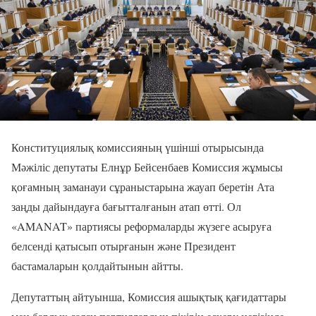
Конституциялық комиссияның үшінші отырысында
Мәжіліс депутаты Елнұр Бейсенбаев Комиссия жұмысы
қоғамның заманауи сұраныстарына жауап беретін Ата
заңды дайындауға бағытталғанын атап өтті. Ол
«AMANAT» партиясы реформаларды жүзеге асыруға
белсенді қатысып отырғанын және Президент
бастамаларын қолдайтынын айтты.
Депутаттың айтуынша, Комиссия ашықтық қағидаттары