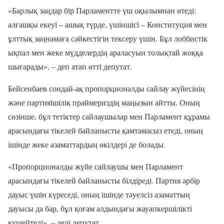
«Барлық заңдар бір Парламентте үш оқылымнан өтеді:
алғашқы екеуі – ашық түрде, үшіншісі – Конституция мен
ұлттық заңнамаға сәйкестігін тексеру үшін. Бұл лоббистік
ықпал мен жеке мүдделердің араласуын толықтай жоққа
шығарады», – деп атап өтті депутат.
Бейсенбаев сондай-ақ пропорционалды сайлау жүйесінің
және партияішілік праймериздің маңызын айтты. Оның
сөзінше, бұл тетіктер сайлаушылар мен Парламент құрамы
арасындағы тікелей байланысты қамтамасыз етеді, оның
ішінде жеке азаматтардың өкілдері де болады.
«Пропорционалды жүйе сайлаушы мен Парламент
арасындағы тікелей байланысты білдіреді. Партия әрбір
дауыс үшін күреседі, оның ішінде тәуелсіз азаматтың
дауысы да бар, бұл қоғам алдындағы жауапкершілікті
күшейтеді», – деді депутат.