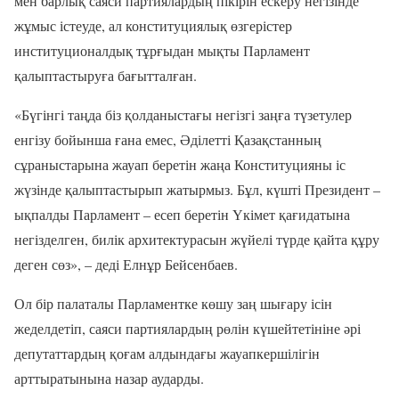
мен барлық саяси партиялардың пікірін ескеру негізінде
жұмыс істеуде, ал конституциялық өзгерістер
институционалдық тұрғыдан мықты Парламент
қалыптастыруға бағытталған.
«Бүгінгі таңда біз қолданыстағы негізгі заңға түзетулер
енгізу бойынша ғана емес, Әділетті Қазақстанның
сұраныстарына жауап беретін жаңа Конституцияны іс
жүзінде қалыптастырып жатырмыз. Бұл, күшті Президент –
ықпалды Парламент – есеп беретін Үкімет қағидатына
негізделген, билік архитектурасын жүйелі түрде қайта құру
деген сөз», – деді Елнұр Бейсенбаев.
Ол бір палаталы Парламентке көшу заң шығару ісін
жеделдетіп, саяси партиялардың рөлін күшейтетініне әрі
депутаттардың қоғам алдындағы жауапкершілігін
арттыратынына назар аударды.