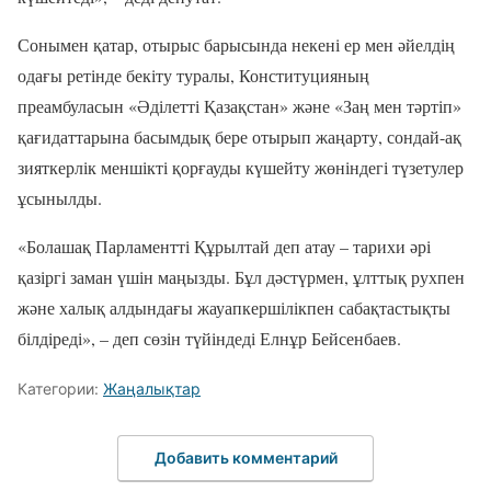
Сонымен қатар, отырыс барысында некені ер мен әйелдің
одағы ретінде бекіту туралы, Конституцияның
преамбуласын «Әділетті Қазақстан» және «Заң мен тәртіп»
қағидаттарына басымдық бере отырып жаңарту, сондай-ақ
зияткерлік меншікті қорғауды күшейту жөніндегі түзетулер
ұсынылды.
«Болашақ Парламентті Құрылтай деп атау – тарихи әрі
қазіргі заман үшін маңызды. Бұл дәстүрмен, ұлттық рухпен
және халық алдындағы жауапкершілікпен сабақтастықты
білдіреді», – деп сөзін түйіндеді Елнұр Бейсенбаев.
Категории:
Жаңалықтар
Добавить комментарий