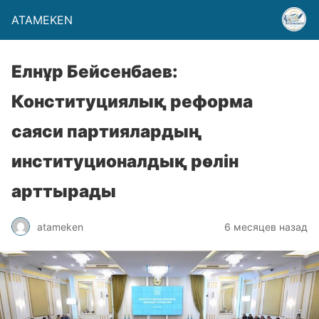
ATAMEKEN
Елнұр Бейсенбаев:
Конституциялық реформа
саяси партиялардың
институционалдық рөлін
арттырады
atameken
6 месяцев назад