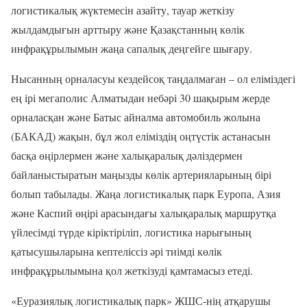
логистикалық жүктемесін азайту, тауар жеткізу
жылдамдығын арттыру және Қазақстанның көлік
инфрақұрылымын жаңа сапалық деңгейге шығару.
Нысанның орналасуы кездейсоқ таңдалмаған – ол еліміздегі
ең ірі мегаполис Алматыдан небәрі 30 шақырым жерде
орналасқан және Батыс айналма автомобиль жолына
(БАКАД) жақын, бұл жол еліміздің оңтүстік астанасын
басқа өңірлермен және халықаралық дәліздермен
байланыстыратын маңызды көлік артерияларының бірі
болып табылады. Жаңа логистикалық парк Еуропа, Азия
және Каспий өңірі арасындағы халықаралық маршрутқа
үйлесімді түрде кіріктіріліп, логистика нарығының
қатысушыларына кептеліссіз әрі тиімді көлік
инфрақұрылымына қол жеткізуді қамтамасыз етеді.
«Еуразиялық логистикалық парк» ЖШС-нің атқарушы