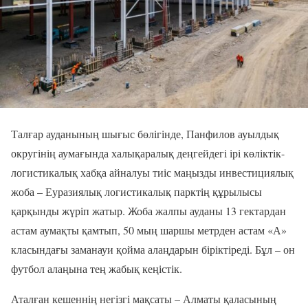
Талғар ауданының шығыс бөлігінде, Панфилов ауылдық
округінің аумағында халықаралық деңгейдегі ірі көліктік-
логистикалық хабқа айналуы тиіс маңызды инвестициялық
жоба – Еуразиялық логистикалық парктің құрылысы
қарқынды жүріп жатыр. Жоба жалпы ауданы 13 гектардан
астам аумақты қамтып, 50 мың шаршы метрден астам «А»
класындағы заманауи қойма алаңдарын біріктіреді. Бұл – он
футбол алаңына тең жабық кеңістік.
Аталған кешеннің негізгі мақсаты – Алматы қаласының