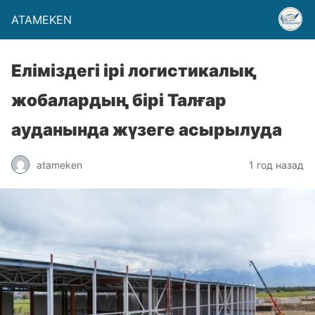
ATAMEKEN
Еліміздегі ірі логистикалық
жобалардың бірі Талғар
ауданында жүзеге асырылуда
atameken
1 год назад