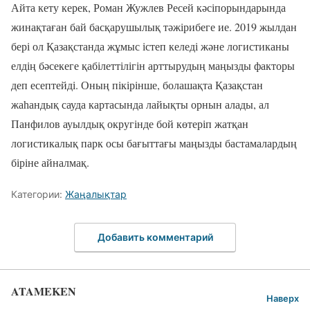
Айта кету керек, Роман Жужлев Ресей кәсіпорындарында
жинақтаған бай басқарушылық тәжірибеге ие. 2019 жылдан
бері ол Қазақстанда жұмыс істеп келеді және логистиканы
елдің бәсекеге қабілеттілігін арттырудың маңызды факторы
деп есептейді. Оның пікірінше, болашақта Қазақстан
жаһандық сауда картасында лайықты орнын алады, ал
Панфилов ауылдық округінде бой көтеріп жатқан
логистикалық парк осы бағыттағы маңызды бастамалардың
біріне айналмақ.
Категории:
Жаңалықтар
Добавить комментарий
ATAMEKEN
Наверх