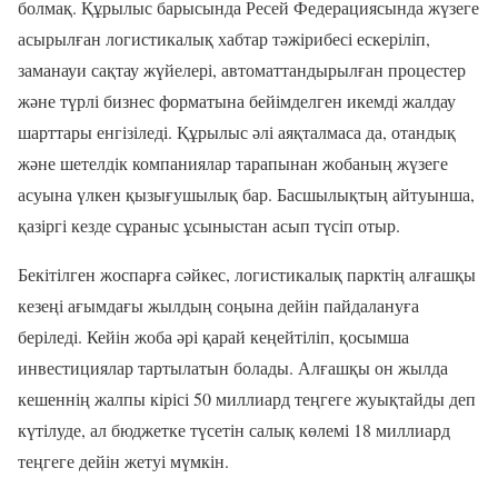
болмақ. Құрылыс барысында Ресей Федерациясында жүзеге
асырылған логистикалық хабтар тәжірибесі ескеріліп,
заманауи сақтау жүйелері, автоматтандырылған процестер
және түрлі бизнес форматына бейімделген икемді жалдау
шарттары енгізіледі. Құрылыс әлі аяқталмаса да, отандық
және шетелдік компаниялар тарапынан жобаның жүзеге
асуына үлкен қызығушылық бар. Басшылықтың айтуынша,
қазіргі кезде сұраныс ұсыныстан асып түсіп отыр.
Бекітілген жоспарға сәйкес, логистикалық парктің алғашқы
кезеңі ағымдағы жылдың соңына дейін пайдалануға
беріледі. Кейін жоба әрі қарай кеңейтіліп, қосымша
инвестициялар тартылатын болады. Алғашқы он жылда
кешеннің жалпы кірісі 50 миллиард теңгеге жуықтайды деп
күтілуде, ал бюджетке түсетін салық көлемі 18 миллиард
теңгеге дейін жетуі мүмкін.