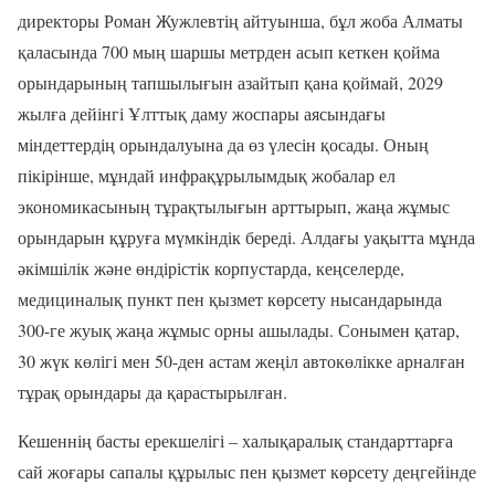
директоры Роман Жужлевтің айтуынша, бұл жоба Алматы
қаласында 700 мың шаршы метрден асып кеткен қойма
орындарының тапшылығын азайтып қана қоймай, 2029
жылға дейінгі Ұлттық даму жоспары аясындағы
міндеттердің орындалуына да өз үлесін қосады. Оның
пікірінше, мұндай инфрақұрылымдық жобалар ел
экономикасының тұрақтылығын арттырып, жаңа жұмыс
орындарын құруға мүмкіндік береді. Алдағы уақытта мұнда
әкімшілік және өндірістік корпустарда, кеңселерде,
медициналық пункт пен қызмет көрсету нысандарында
300-ге жуық жаңа жұмыс орны ашылады. Сонымен қатар,
30 жүк көлігі мен 50-ден астам жеңіл автокөлікке арналған
тұрақ орындары да қарастырылған.
Кешеннің басты ерекшелігі – халықаралық стандарттарға
сай жоғары сапалы құрылыс пен қызмет көрсету деңгейінде