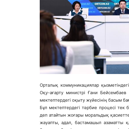
Орталық коммуникациялар қызметіндег
Оқу-ағарту министрі Ғани Бейсембаев
мектептердегі оқыту жүйесінің басым ба
Бұл мектептердегі тәрбие процесі тек б
деп атайтын жоғары моральдық қасиетт
жауапты, адал, бастамашыл азаматты қ