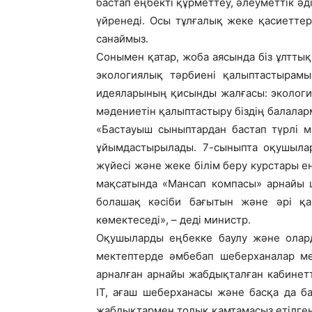
бастап еңбекті құрметтеу, әлеуметтік әд
үйренеді. Осы тұлғалық жеке қасиеттер
санаймыз.
Сонымен қатар, жоба аясында біз ұлттық 
экологиялық тәрбиені қалыптастырамы
идеяларының қисынды жалғасы: экологи
мәдениетін қалыптастыру біздің балал
«Бастауыш сыныптардан бастап түрлі м
ұйымдастырылады. 7-сыныпта оқушылар 
жүйесі және жеке білім беру курстары енг
мақсатында «Мансап компасы» арнайы 
болашақ кәсіби бағытын және әрі қа
көмектеседі», – деді министр.
Оқушыларды еңбекке баулу және олар
мектептерде әмбебап шеберханалар мен
арналған арнайы жабдықталған кабинетте
ІТ, ағаш шеберханасы және басқа да б
жабдықтармен толық қамтамасыз етілген