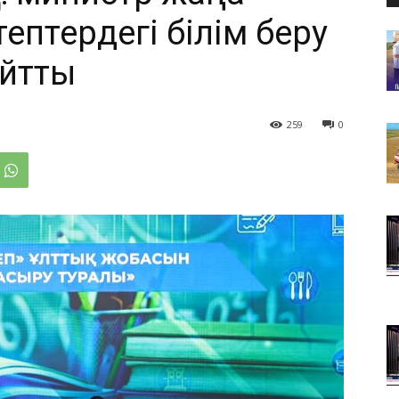
птердегі білім беру
айтты
259
0