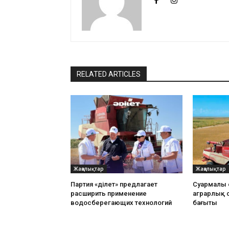
RELATED ARTICLES
Жаңалықтар
Жаңалықтар
Партия «Әділет» предлагает
Суармалы е
расширить применение
аграрлық 
водосберегающих технологий
бағыты