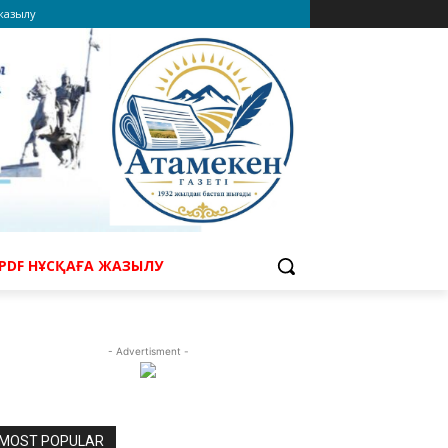
 жазылу
PDF НҰСҚАҒА ЖАЗЫЛУ
- Advertisment -
MOST POPULAR