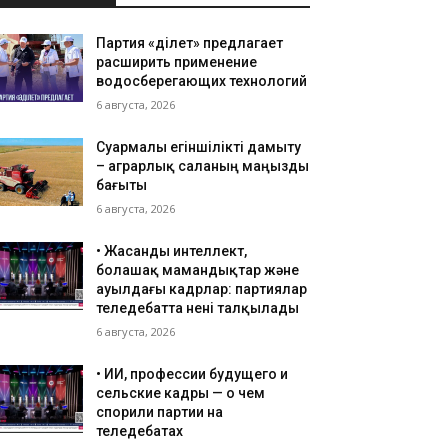
Партия «Әділет» предлагает
расширить применение
водосберегающих технологий
6 августа, 2026
Суармалы егіншілікті дамыту
– аграрлық саланың маңызды
бағыты
6 августа, 2026
• ⁠Жасанды интеллект,
болашақ мамандықтар және
ауылдағы кадрлар: партиялар
теледебатта нені талқылады
6 августа, 2026
•⁠ ⁠ИИ, профессии будущего и
сельские кадры — о чем
спорили партии на
теледебатах