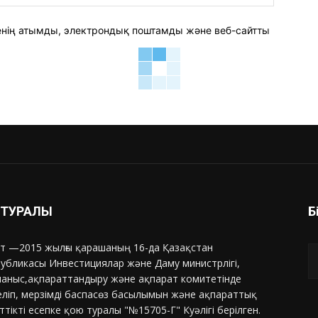
сайт:
 менің атымды, электрондық поштамды және веб-сайтты
З ТУРАЛЫ
Б
т —2015 жылғы қарашаның 16-да Қазақстан
убликасы Инвестициялар және Даму министрлігі,
аныс,ақпараттандыру және ақпарат комитетінде
еліп, мерзімді баспасөз басылымын және ақпараттық
ттікті есепке қою туралы "№15705-Г" Куәлігі берілген.