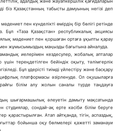
ілеттілік, адалдық және жауапкершілік қағидаларын
ді біз Қазақстанның табысты дамуының негізі деп
мәдениет пен күнделікті өмірдің бір бөлігі ретінде
з. Бұл «Таза Қазақстан» республикалық акциясы
ялық мәдениет пен қоршаған ортаға ұқыпты қарау
армен жұмысымыздың маңызды бағытына айналуда.
амандық иелерімен кездесулер, жобалық апталар
үшін тереңдетілген бейіндік оқыту, тәлімгерлік
ізіледі. Бұл үдерісті тиімді үйлестіру және басқару
цифрлық платформасы әзірленуде. Ол оқушыларға
райғы білім алу жолын саналы түрде таңдауға
дың шығармашылық әлеуетін дамыту мақсатында
 студиялар, сондай-ақ ерте кәсіби білім беруге
р қарастырылған. Атап айтқанда, тігін, аспаздық,
ағыттар бойынша оқу бөлмелері қажетті заманауи
.