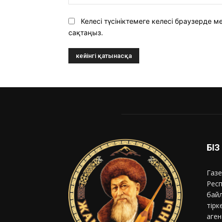
Келесі түсініктемеге келесі браузерде
сақтаңыз.
БІ
Газе
Респ
байл
тірк
аген