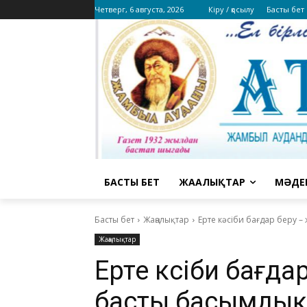
Четверг, 6 августа, 2026
Кіру / қосылу
Басты бет
БАСТЫ БЕТ
ЖАҢАЛЫҚТАР
МӘДЕ
Басты бет
Жаңалықтар
Ерте кәсіби бағдар беру –
Жаңалықтар
Ерте кәсіби бағд
басты басымдық