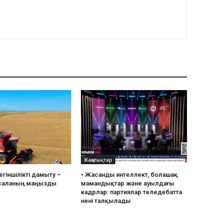
Жаңалықтар
гіншілікті дамыту –
• ⁠Жасанды интеллект, болашақ
саланың маңызды
мамандықтар және ауылдағы
кадрлар: партиялар теледебатта
нені талқылады