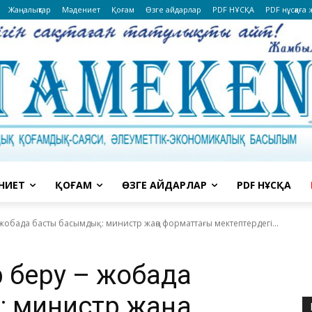
Жаңалықтар
Мәдениет
Қоғам
Өзге айдарлар
PDF НҰСҚА
PDF нұсқаға
НИЕТ
ҚОҒАМ
ӨЗГЕ АЙДАРЛАР
PDF НҰСҚА
 жобада басты басымдық: министр жаңа форматтағы мектептердегі...
ар беру – жобада
: министр жаңа