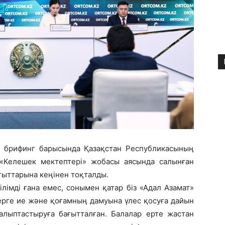
і брифинг барысында Қазақстан Республикасының
 «Келешек мектептері» жобасы аясында салынған
ғыттарына кеңінен тоқталды.
ілімді ғана емес, сонымен қатар біз «Адал Азамат»
ерге ие және қоғамның дамуына үлес қосуға дайын
алыптастыруға бағытталған. Балалар ерте жастан