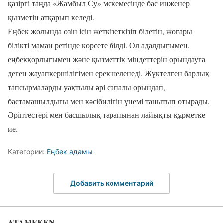
қазіргі таңда «Жамбыл Су» мекемесінде бас инженер
қызметін атқарып келеді.
Еңбек жолында өзін ісін жеткізеткізіп білетін, жоғары
білікті маман ретінде көрсете білді. Ол адалдығымен,
еңбекқорлығымен және қызметтік міндеттерін орындауға
деген жауапкершілігімен ерекшеленеді. Жүктелген барлық
тапсырмаларды уақтылы әрі сапалы орындап,
бастамашылдығы мен кәсібилігін үнемі танытып отырады.
Әріптестері мен басшылық тарапынан лайықты құрметке
ие.
Категории:
Еңбек адамы
Добавить комментарий
ATAMEKEN