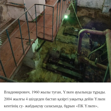
Владимирович, 1960 жылы туған, Үлкен ауылында тұрады.
2004 жылғы 4 шілдеден бастап қазіргі уақытқа дейін Үлкен
кентінің су- жабдықтау саласында, бұрын «ПК Үлкен»,