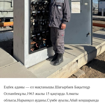
Еңбек адамы — ел мақтанышы.Шағырбаев Бақытнұр
Оспанбекұлы,1963 жылы 15 қаңтарда Алматы
облысы,Нарынқол ауданы,Сүмбе ауылы,Абай кеңшарында