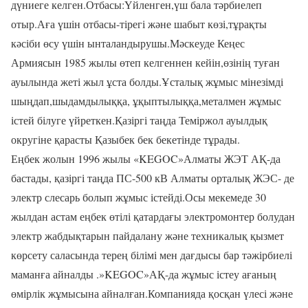
дүниеге келген.Отбасы:Үйленген,үш бала тәрбиелеп
отыр.Аға үшін отбасы-тірегі және шабыт көзі,тұрақты
кәсіби өсу үшін ынталандырушы.Мәскеуде Кеңес
Армиясын 1985 жылы өтеп келгеннен кейін,өзінің туған
ауылында жеті жыл ұста болды.Ұсталық жұмыс мінезімді
шыңдап,шыдамдылыққа, ұқыптылыққа,металмен жұмыс
істей білуге үйреткен.Қазіргі таңда Теміржол ауылдық
округіне қарасты Қазыбек бек бекетінде тұрады.
Еңбек жолын 1996 жылы «KEGOC»Алматы ЖЭТ АҚ-да
бастады, қазіргі таңда ПС-500 кВ Алматы орталық ЖЭС- де
электр слесарь болып жұмыс істейді.Осы мекемеде 30
жылдан астам еңбек өтілі қатардағы электромонтер болудан
электр жабдықтарын пайдалану және техникалық қызмет
көрсету саласында терең білімі мен дағдысы бар тәжірбиелі
маманға айналды .»KEGOC»АҚ-да жұмыс істеу ағаның
өмірлік жұмысына айналған.Компанияда қосқан үлесі және