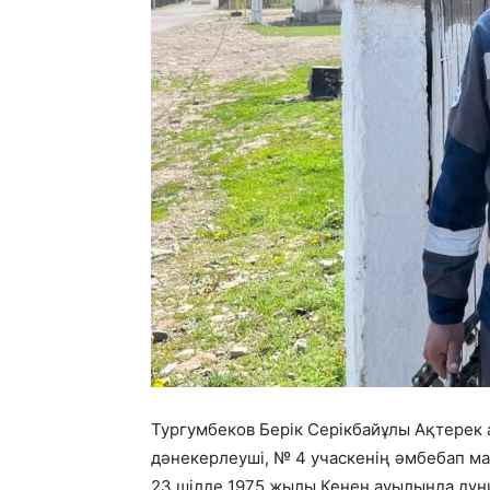
Тургумбеков Берік Серікбайұлы Ақтерек 
дәнекерлеуші, № 4 учаскенің әмбебап м
23 шілде 1975 жылы Кенен ауылында дүн