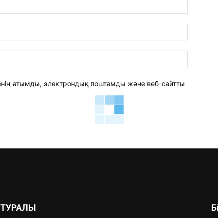
аты:*
электро
пошта:*
веб-
сайт:
 менің атымды, электрондық поштамды және веб-сайтты
З ТУРАЛЫ
Б