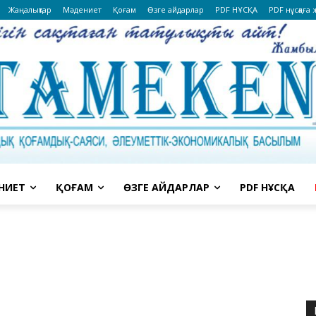
Жаңалықтар
Мәдениет
Қоғам
Өзге айдарлар
PDF НҰСҚА
PDF нұсқаға
НИЕТ
ҚОҒАМ
ӨЗГЕ АЙДАРЛАР
PDF НҰСҚА