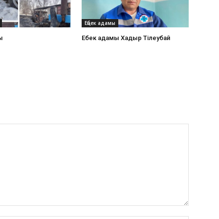
Еңбек адамы
ы
Еңбек адамы Хадыр Тілеубай