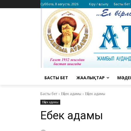
Суббота, 8 августа, 2026
Кіру / қосылу
Басты бет
БАСТЫ БЕТ
ЖАҢАЛЫҚТАР
МӘДЕ
Басты бет
Еңбек адамы
Еңбек адамы
Еңбек адамы
Еңбек адамы