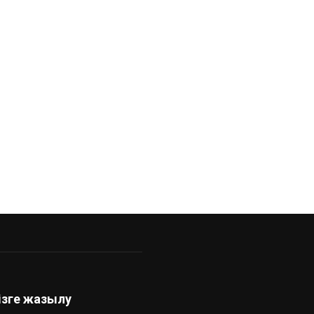
ндық
ізге жазылу