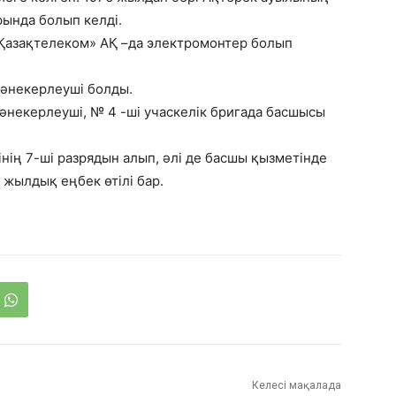
ында болып келді.
Қазақтелеком» АҚ –да электромонтер болып
дәнекерлеуші болды.
әнекерлеуші, № 4 -ші учаскелік бригада басшысы
ің 7-ші разрядын алып, әлі де басшы қызметінде
 жылдық еңбек өтілі бар.
Келесі мақалада