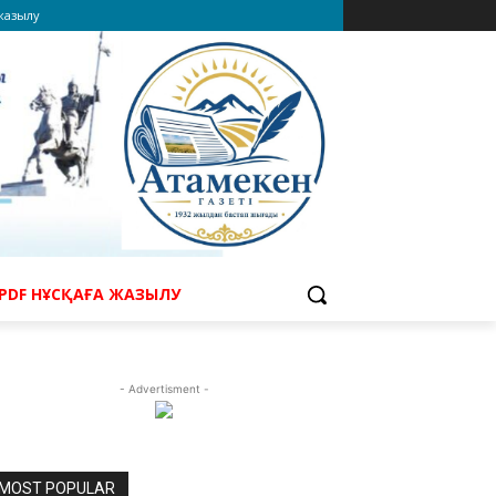
 жазылу
PDF НҰСҚАҒА ЖАЗЫЛУ
- Advertisment -
MOST POPULAR