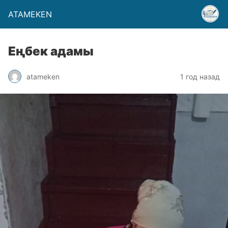
ATAMEKEN
Еңбек адамы
atameken
1 год назад