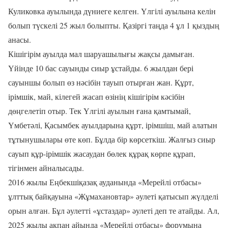
Куликовка ауылында дүниеге келген. Үлгілі ауылына келін
болып түскелі 25 жыл болыпты. Қазіргі таңда 4 ұл 1 қыздың
анасы.
Кішігірім ауылда мал шаруашылығы жақсы дамыған.
Үйінде 10 бас сауынды сиыр ұстайды. 6 жылдан бері
сауыншы болып өз нәсібін тауып отырған жан. Құрт,
ірімшік, май, кілегей жасап өзінің кішігірім кәсібін
дөңгелетіп отыр. Тек Үлгілі ауылын ғана қамтымай,
Үмбетәлі, Қасымбек ауылдарына құрт, ірімшіш, май алатын
тұтынушылары өте көп. Бұлда бір көрсеткіш. Жалғыз сиыр
сауып құр-ірімшік жасаудан бөлек құрақ көрпе құрап,
тігінмен айналысады.
2016 жылы Еңбекшіқазақ ауданында «Мерейлі отбасы»
ұлттық байқауына «Жұмахановтар» әулеті қатысып жүлделі
орын алған. Бұл әулетті «ұстаздар» әулеті деп те атайды. Ал,
2025 жылы ақпан айында «Мерейлі отбасы» форумына