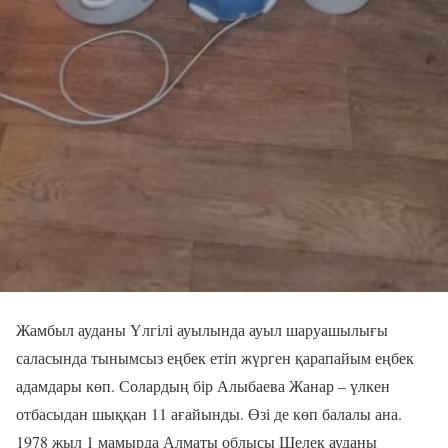
Жамбыл ауданы Үлгілі ауылында ауыл шаруашылығы
саласында тынымсыз еңбек етіп жүрген қарапайым еңбек
адамдары көп. Солардың бір Алыбаева Жанар – үлкен
отбасыдан шыққан 11 ағайынды. Өзі де көп балалы ана.
1978 жыл 1 мамырда Алматы облысы Шелек ауданы