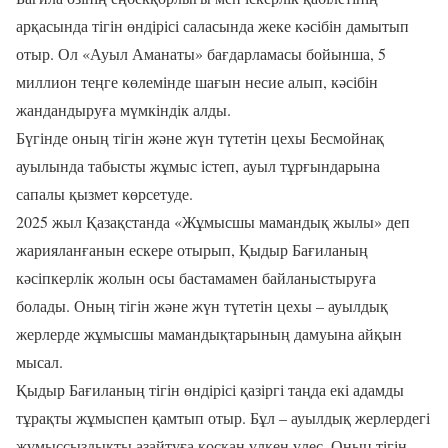
арқасында тігін өндірісі саласында жеке кәсібін дамытып
отыр. Ол «Ауыл Аманаты» бағдарламасы бойынша, 5
миллион теңге көлемінде шағын несие алып, кәсібін
жандандыруға мүмкіндік алды.
Бүгінде оның тігін және жүн түтетін цехы Бесмойнақ
ауылында табысты жұмыс істеп, ауыл тұрғындарына
сапалы қызмет көрсетуде.
2025 жыл Қазақстанда «Жұмысшы мамандық жылы» деп
жарияланғанын ескере отырып, Қыдыр Бағиланың
кәсіпкерлік жолын осы бастамамен байланыстыруға
болады. Оның тігін және жүн түтетін цехы – ауылдық
жерлерде жұмысшы мамандықтарының дамуына айқын
мысал.
Қыдыр Бағиланың тігін өндірісі қазіргі таңда екі адамды
тұрақты жұмыспен қамтып отыр. Бұл – ауылдық жерлердегі
жұмыссыздықты азайтуға қосқан үлкен үлес. Оның тігін