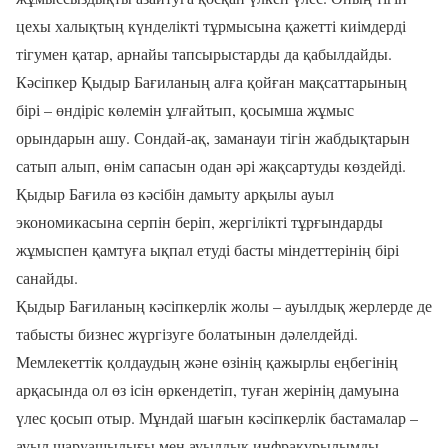
цехы халықтың күнделікті тұрмысына қажетті киімдерді
тігумен қатар, арнайы тапсырыстарды да қабылдайды.
Кәсіпкер Қыдыр Бағиланың алға қойған мақсаттарының
бірі – өндіріс көлемін ұлғайтып, қосымша жұмыс
орындарын ашу. Сондай-ақ, заманауи тігін жабдықтарын
сатып алып, өнім сапасын одан әрі жақсартуды көздейді.
Қыдыр Бағила өз кәсібін дамыту арқылы ауыл
экономикасына серпін беріп, жергілікті тұрғындарды
жұмыспен қамтуға ықпал етуді басты міндеттерінің бірі
санайды.
Қыдыр Бағиланың кәсіпкерлік жолы – ауылдық жерлерде де
табысты бизнес жүргізуге болатынын дәлелдейді.
Мемлекеттік қолдаудың және өзінің қажырлы еңбегінің
арқасында ол өз ісін өркендетіп, туған жерінің дамуына
үлес қосып отыр. Мұндай шағын кәсіпкерлік бастамалар –
ауыл шаруашылығы мен ауылдық инфрақұрылымды