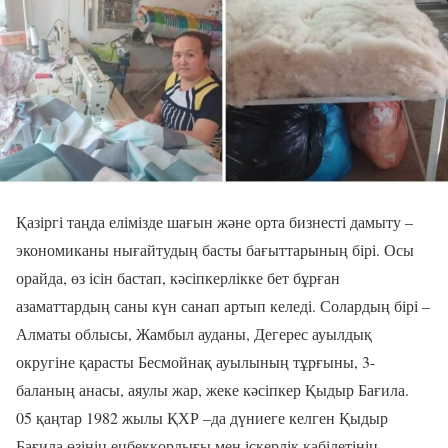
Қазіргі таңда елімізде шағын және орта бизнесті дамыту –
экономиканы нығайтудың басты бағыттарының бірі. Осы
орайда, өз ісін бастап, кәсіпкерлікке бет бұрған
азаматтардың саны күн санап артып келеді. Солардың бірі –
Алматы облысы, Жамбыл ауданы, Дегерес ауылдық
округіне қарасты Бесмойнақ ауылының тұрғыны, 3-
баланың анасы, аяулы жар, жеке кәсіпкер Қыдыр Бағила.
05 қаңтар 1982 жылы ҚХР –да дүниеге келген Қыдыр
Бағила өзінің еңбекқорлығы мен іскерлік қабілетінің