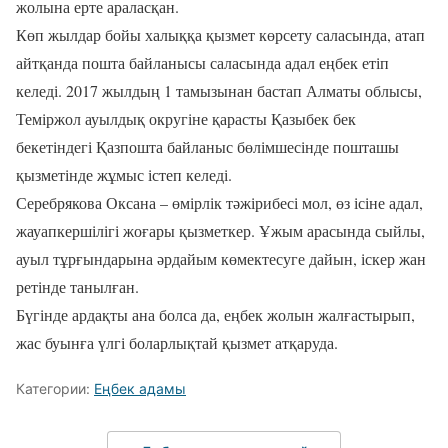
жолына ерте араласқан.
Көп жылдар бойы халыққа қызмет көрсету саласында, атап
айтқанда пошта байланысы саласында адал еңбек етіп
келеді. 2017 жылдың 1 тамызынан бастап Алматы облысы,
Теміржол ауылдық округіне қарасты Қазыбек бек
бекетіндегі Қазпошта байланыс бөлімшесінде пошташы
қызметінде жұмыс істеп келеді.
Серебрякова Оксана – өмірлік тәжірибесі мол, өз ісіне адал,
жауапкершілігі жоғары қызметкер. Ұжым арасында сыйлы,
ауыл тұрғындарына әрдайым көмектесуге дайын, іскер жан
ретінде танылған.
Бүгінде ардақты ана болса да, еңбек жолын жалғастырып,
жас буынға үлгі боларлықтай қызмет атқаруда.
Категории:
Еңбек адамы