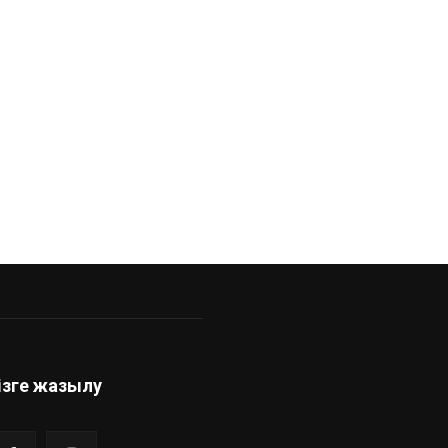
ндық
ізге жазылу