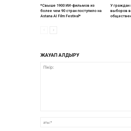
*Свыше 1900 ИИ-фильмов из
У граждан
более чем 90 стран поступило на
выборов в 
Astana AI Film Festival*
обществен
ЖАУАП ҚАЛДЫРУ
Пікір: