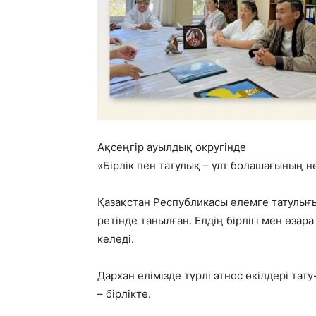
Ақсеңгір ауылдық округінде
«Бірлік пен татулық – ұлт болашағының не
Қазақстан Республикасы әлемге татулығы
ретінде танылған. Елдің бірлігі мен өз
келеді.
Дархан елімізде түрлі этнос өкілдері тат
– бірлікте.