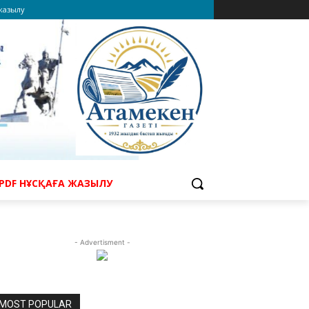
 жазылу
PDF НҰСҚАҒА ЖАЗЫЛУ
- Advertisment -
MOST POPULAR