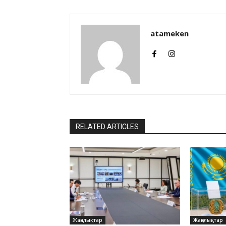
atameken
RELATED ARTICLES
Жаңалықтар
Жаңалықтар