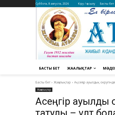
Суббота, 8 августа, 2026
Кіру / қосылу
Басты бет
БАСТЫ БЕТ
ЖАҢАЛЫҚТАР
МӘДЕ
Басты бет
Жаңалықтар
Ақсеңгір ауылдық округінде 
Жаңалықтар
Ақсеңгір ауылдық 
татулық – ұлт бо