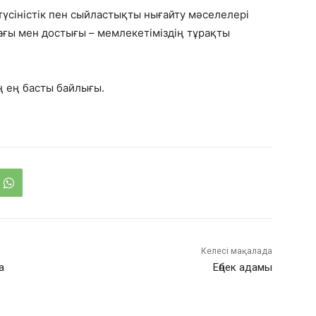
түсіністік пен сыйластықты нығайту мәселелері
ғы мен достығы – мемлекетіміздің тұрақты
ің ең басты байлығы.
Келесі мақалада
а
Еңбек адамы