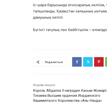
Іс-шара барысында этносаралық келісім, 
талқыланды. Қазақстан халқының ынтыма
дамуының кепілі.
Бүгінгі татулық пен бейбітшілік – елімізд
Поделиться
Алдыңғы мақала
Король Абдалла II наградил Касым-Жомарт
Токаева Высшим орденом Иорданского
Хашимитского Королевства «Аль-Нахда»