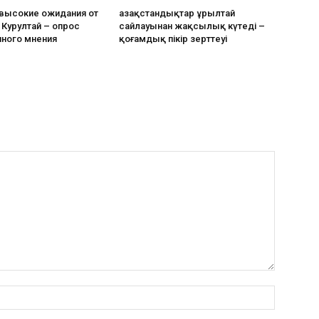
 высокие ожидания от
Қазақстандықтар Құрылтай
Курултай – опрос
сайлауынан жақсылық күтеді –
ного мнения
қоғамдық пікір зерттеуі
аты:*