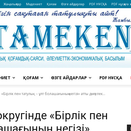
Жаңалықтар
Мәдениет
Қоғам
Өзге айдарлар
PDF НҰСҚА
PDF нұсқаға
НИЕТ
ҚОҒАМ
ӨЗГЕ АЙДАРЛАР
PDF НҰСҚА
«Бірлік пен татулық – ұлт болашағының негізі» атты дөңгелек...
округінде «Бірлік пен
лашағының негізі»