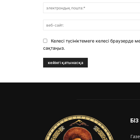
Келесі түсініктемеге келесі браузерде
сақтаңыз.
БІ
Газе