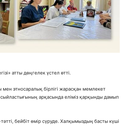
гізі» атты дөңгелек үстел өтті.
 мен этносаралық бірлігі жарасқан мемлекет
ара сыйластығының арқасында еліміз қарқынды дамып
у-тәтті, бейбіт өмір сүруде. Халқымыздың басты күші