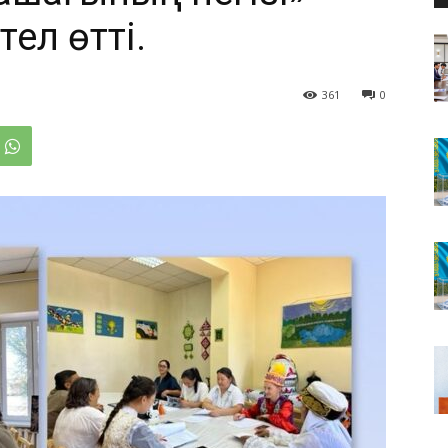
тел өтті.
361
0