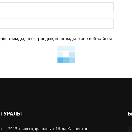
электро
пошта:*
веб-
сайт:
 менің атымды, электрондық поштамды және веб-сайтты
З ТУРАЛЫ
Б
т —2015 жылғы қарашаның 16-да Қазақстан