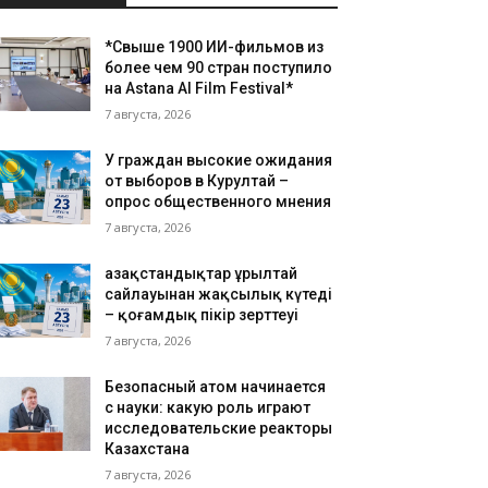
*Свыше 1900 ИИ-фильмов из
более чем 90 стран поступило
на Astana AI Film Festival*
7 августа, 2026
У граждан высокие ожидания
от выборов в Курултай –
опрос общественного мнения
7 августа, 2026
Қазақстандықтар Құрылтай
сайлауынан жақсылық күтеді
– қоғамдық пікір зерттеуі
7 августа, 2026
Безопасный атом начинается
с науки: какую роль играют
исследовательские реакторы
Казахстана
7 августа, 2026