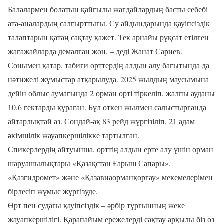
Балалармен болатын қайғылы жағдайлардың басты себебі
ата-аналардың салғырттығы. Су айдындарында қауіпсіздік
талаптарын қатаң сақтау қажет. Тек арнайы рұқсат етілген
жағажайларда демалған жөн, – деді Жанат Сариев.
Сонымен қатар, табиғи өрттердің алдын алу бағытында да
нәтижелі жұмыстар атқарылуда. 2025 жылдың маусымына
дейін облыс аумағында 2 орман өрті тіркеліп, жалпы ауданы
10,6 гектарды құраған. Бұл өткен жылмен салыстырғанда
айтарлықтай аз. Сондай-ақ 83 рейд жүргізіліп, 21 адам
әкімшілік жауапкершілікке тартылған.
Спикерлердің айтуынша, өрттің алдын ерте алу үшін орман
шаруашылықтары «Қазақстан Ғарыш Сапары»,
«Қазгидромет» және «Қазавиаорманқорғау» мекемелерімен
бірлесіп жұмыс жүргізуде.
Өрт пен судағы қауіпсіздік – әрбір тұрғынның жеке
жауапкершілігі. Қарапайым ережелерді сақтау арқылы біз өз