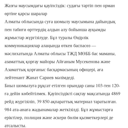
Жазғы маусымдағы қауіпсіздік: судағы тәртіп пен орман
өртіне қарсы шаралар
Алматы облысында суға шомылу маусымына дайындық
пен табиғи өрттердің алдын алу бойынша ауқымды
жұмыстар жүргізілуде. Бұл туралы Өңірлік
коммуникациялар алаңында өткен баспасөз —
мәслихатында Алматы облысы ТЖД МӨББ бас маманы,
азаматтық қорғау майоры Айғаным Мусекенова және
Азаматтық қорғаныс басқармасының офицері, аға
лейтенант Жанат Сариев мәлімдеді.
Биыл шомылуға рұқсат етілген орындар саны 103-тен 120-
ға дейін көбейтілмек. Қауіпсіздікті сақтау мақсатында 4869
рейд жүргізіліп, 39 850 ақпараттық материал таратылған.
984 ата-анаға жадынамалар жеткізілді. Бұл жұмыстарға
еріктілер, полиция және әскери бөлім қызметкерлері де
атсалысты.