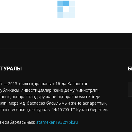
З ТУРАЛЫ
Б
т —2015 жылғы қарашаның 16-да Қазақстан
убликасы Инвестициялар және Даму министрлігі,
аныс,ақпараттандыру және ақпарат комитетінде
еліп, мерзімді баспасөз басылымын және ақпараттық
ттікті есепке қою туралы "№15705-Г" Куәлігі берілген.
ен хабарласыңыз:
atameken1932@bk.ru