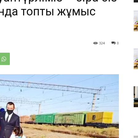
нда топтық жұмыс
324
0