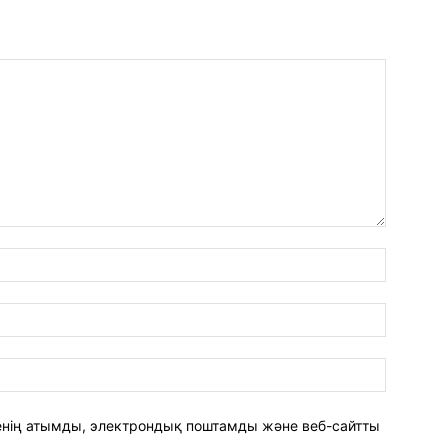
аты:*
электро
пошта:*
веб-
сайт:
 менің атымды, электрондық поштамды және веб-сайтты