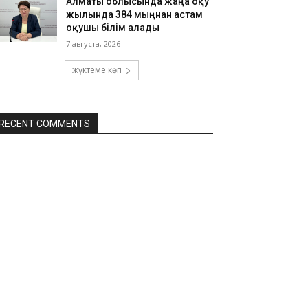
Алматы облысында жаңа оқу
жылында 384 мыңнан астам
оқушы білім алады
7 августа, 2026
жүктеме көп
RECENT COMMENTS