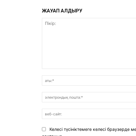
ЖАУАП ҚАЛДЫРУ
Пікір:
Келесі түсініктемеге келесі браузерде