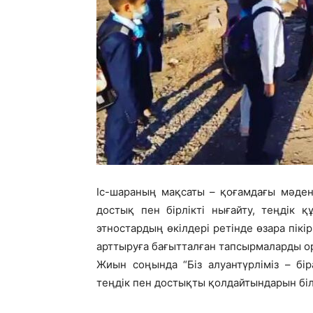
Іс-шараның мақсаты – қоғамдағы мәдени
достық пен бірлікті нығайту, теңдік 
этностардың өкілдері ретінде өзара пік
арттыруға бағытталған тапсырмаларды о
Жиын соңында “Біз алуантүрліміз – бі
теңдік пен достықты қолдайтындарын біл