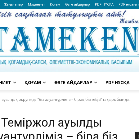
Жаңалықтар
Мәдениет
Қоғам
Өзге айдарлар
PDF НҰСҚА
PDF нұсқаға
НИЕТ
ҚОҒАМ
ӨЗГЕ АЙДАРЛАР
PDF НҰСҚА
уылдық округінде “Біз алуантүрліміз – бірақ біз теңбіз” тақырыбында...
Теміржол ауылдық
уантүрліміз – бірақ біз