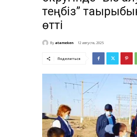
теңбіз” тақырыбы
өтті
By
atameken
12 августа, 2025
Поделиться