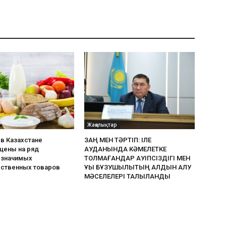
Жаңалықтар
в Казахстане
ЗАҢ МЕН ТӘРТІП: ІЛЕ
цены на ряд
АУДАНЫНДА КӘМЕЛЕТКЕ
 значимых
ТОЛМАҒАНДАР ҚАУІПСІЗДІГІ МЕН
ственных товаров
ҚҰҚЫҚ БҰЗУШЫЛЫҚТЫҢ АЛДЫН АЛУ
МӘСЕЛЕЛЕРІ ТАЛҚЫЛАНДЫ