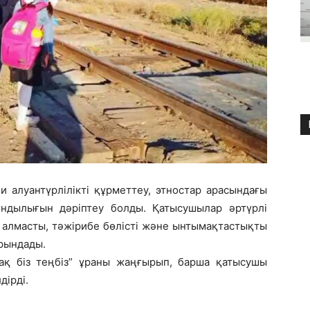
 алуантүрлілікті құрметтеу, этностар арасындағы
құндылығын дәріптеу болды. Қатысушылар әртүрлі
ір алмасты, тәжірибе бөлісті және ынтымақтастықты
рындады.
рақ біз теңбіз” ұраны жаңғырып, барша қатысушы
дірді.