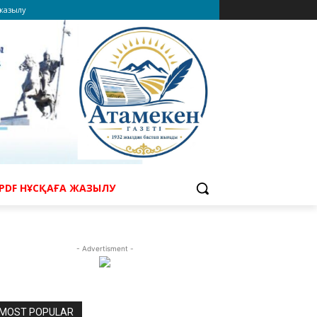
 жазылу
PDF НҰСҚАҒА ЖАЗЫЛУ
- Advertisment -
MOST POPULAR