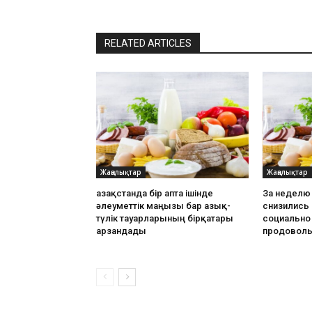
RELATED ARTICLES
Жаңалықтар
Жаңалықтар
Қазақстанда бір апта ішінде
За неделю 
әлеуметтік маңызы бар азық-
снизились 
түлік тауарларының бірқатары
социально
арзандады
продоволь