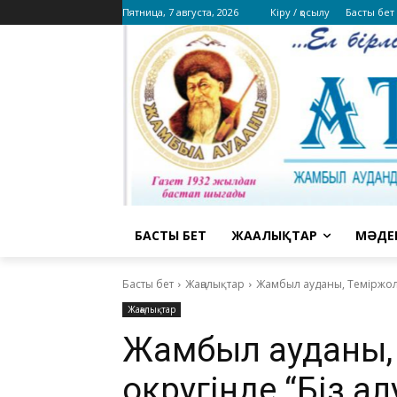
Пятница, 7 августа, 2026
Кіру / қосылу
Басты бет
БАСТЫ БЕТ
ЖАҢАЛЫҚТАР
МӘДЕ
Басты бет
Жаңалықтар
Жамбыл ауданы, Теміржол а
Жаңалықтар
Жамбыл ауданы, 
округінде “Біз ал