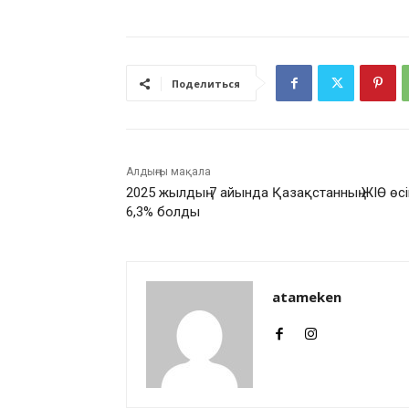
Поделиться
Алдыңғы мақала
2025 жылдың 7 айында Қазақстанның ЖІӨ өсі
6,3% болды
atameken