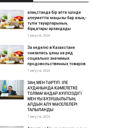
Қазақстанда бір апта ішінде
әлеуметтік маңызы бар азық-
түлік тауарларының
бірқатары арзандады
7 августа, 2026
За неделю в Казахстане
снизились цены на ряд
социально значимых
продовольственных товаров
7 августа, 2026
ЗАҢ МЕН ТӘРТІП: ІЛЕ
АУДАНЫНДА КӘМЕЛЕТКЕ
ТОЛМАҒАНДАР ҚАУІПСІЗДІГІ
МЕН ҚҰҚЫҚ БҰЗУШЫЛЫҚТЫҢ
АЛДЫН АЛУ МӘСЕЛЕЛЕРІ
ТАЛҚЫЛАНДЫ
7 августа, 2026