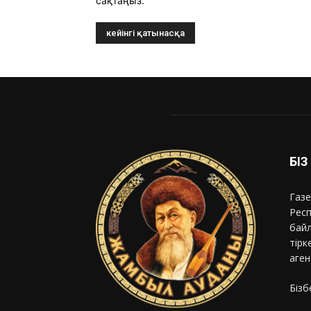
сақтаңыз.
БІ
Газе
Респ
байл
тірк
аген
Бізб