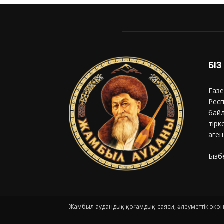
БІ
Газе
Респ
байл
тірк
аген
Бізб
Жамбыл аудандық қоғамдық-саяси, әлеуметтік-эк