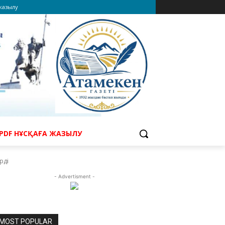
 жазылу
PDF НҰСҚАҒА ЖАЗЫЛУ
рді
- Advertisment -
MOST POPULAR