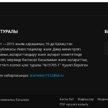
З ТУРАЛЫ
Б
т —2015 жылғы қарашаның 16-да Қазақстан
убликасы Инвестициялар және Даму министрлігі,
аныс,ақпараттандыру және ақпарат комитетінде
еліп, мерзімді баспасөз басылымын және ақпараттық
ттікті есепке қою туралы "№15705-Г" Куәлігі берілген.
ен хабарласыңыз:
atameken1932@bk.ru
Басты бет
Жаңалықтар
Мәден
ономикалық басылым
PDF нұсқаға жазылу