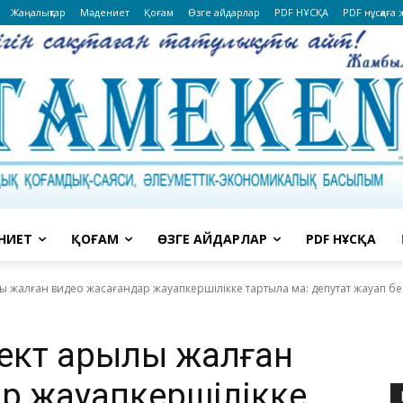
Жаңалықтар
Мәдениет
Қоғам
Өзге айдарлар
PDF НҰСҚА
PDF нұсқаға
НИЕТ
ҚОҒАМ
ӨЗГЕ АЙДАРЛАР
PDF НҰСҚА
 жалған видео жасағандар жауапкершілікке тартыла ма: депутат жауап бе
кт арқылы жалған
р жауапкершілікке