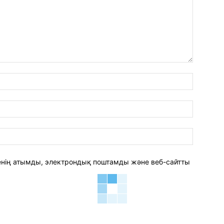
аты:*
электро
пошта:*
веб-
сайт:
 менің атымды, электрондық поштамды және веб-сайтты