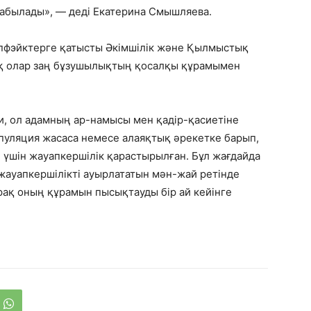
табылады», — деді Екатерина Смышляева.
ипфэйктерге қатысты Әкімшілік және Қылмыстық
ақ олар заң бұзушылықтың қосалқы құрамымен
ни, ол адамның ар-намысы мен қадір-қасиетіне
ипуляция жасаса немесе алаяқтық әрекетке барып,
гі үшін жауапкершілік қарастырылған. Бұл жағдайда
жауапкершілікті ауырлататын мән-жай ретінде
ірақ оның құрамын пысықтауды бір ай кейінге