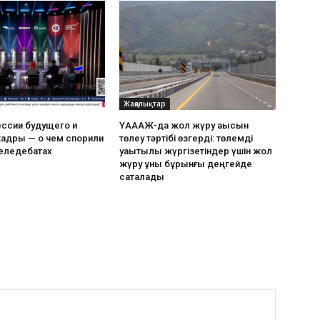
Жаңалықтар
фессии будущего и
ҮАААЖ-да жол жүру ақысын
кадры — о чем спорили
төлеу тәртібі өзгерді: төлемді
теледебатах
уақытылы жүргізетіндер үшін жол
жүру құны бұрынғы деңгейде
сақталады