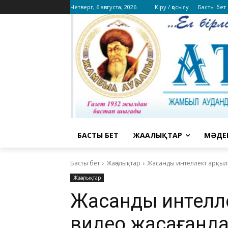
Четверг, 6 августа, 2026
Кіру / қосылу
Басты бет
БАСТЫ БЕТ
ЖАҢАЛЫҚТАР
МӘДЕ
Басты бет
Жаңалықтар
Жасанды интеллект арқылы
Жаңалықтар
Жасанды интелле
видео жасағанда