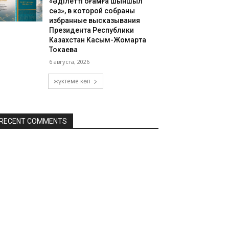
«Әділетті қоғамға шыншыл
сөз», в которой собраны
избранные высказывания
Президента Республики
Казахстан Касым-Жомарта
Токаева
6 августа, 2026
жүктеме көп
RECENT COMMENTS