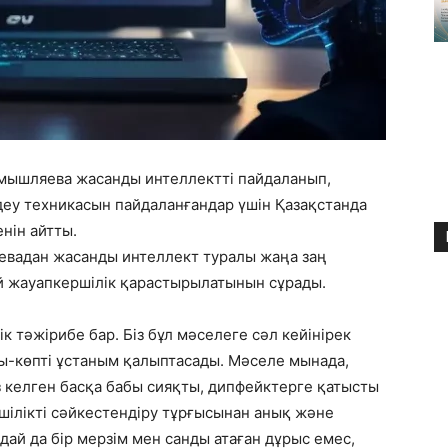
Смышляева жасанды интеллектті пайдаланып,
еу техникасын пайдаланғандар үшін Қазақстанда
енін айтты.
евадан жасанды интеллект туралы жаңа заң
 жауапкершілік қарастырылатынын сұрады.
к тәжірибе бар. Біз бұл мәселеге сәл кейінірек
ы-көпті ұстаным қалыптасады. Мәселе мынада,
 келген басқа бабы сияқты, дипфейктерге қатысты
шілікті сәйкестендіру тұрғысынан анық және
андай да бір мерзім мен санды атаған дұрыс емес,