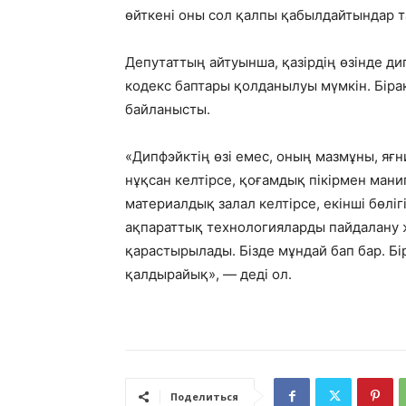
өйткені оны сол қалпы қабылдайтындар 
Депутаттың айтуынша, қазірдің өзінде д
кодекс баптары қолданылуы мүмкін. Бір
байланысты.
«Дипфэйктің өзі емес, оның мазмұны, яғ
нұқсан келтірсе, қоғамдық пікірмен ман
материалдық залал келтірсе, екінші бөлі
ақпараттық технологияларды пайдалану 
қарастырылады. Бізде мұндай бап бар. Б
қалдырайық», — деді ол.
Поделиться