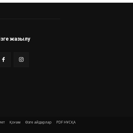
ізге жазылу
иет
Қоғам
Өзге айдарлар
PDF НҰСҚА