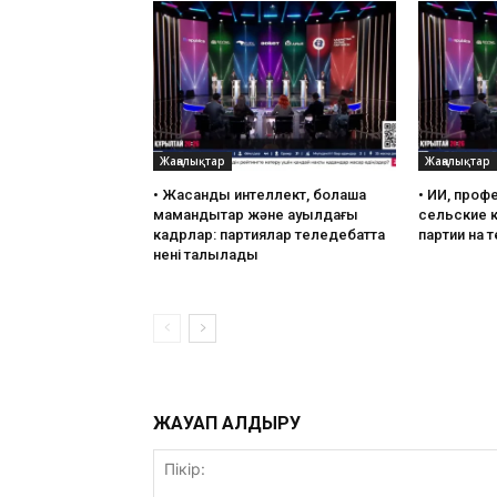
Жаңалықтар
Жаңалықтар
• ⁠Жасанды интеллект, болашақ
•⁠ ⁠ИИ, про
мамандықтар және ауылдағы
сельские 
кадрлар: партиялар теледебатта
партии на 
нені талқылады
ЖАУАП ҚАЛДЫРУ