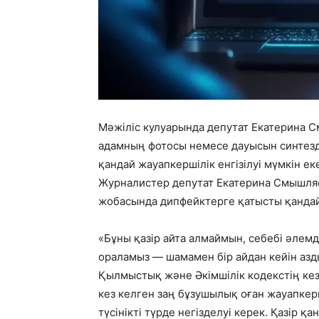
Мәжіліс кулуарында депутат Екатерина 
адамның фотосы немесе дауысын синтезд
қандай жауапкершілік енгізілуі мүмкін ек
Журналистер депутат Екатерина Смышля
жобасында дипфейктерге қатысты қандай
«Бұны қазір айта алмаймын, себебі әлемді
ораламыз — шамамен бір айдан кейін азд
Қылмыстық және Әкімшілік кодекстің кез
кез келген заң бұзушылық оған жауапкер
түсінікті түрде негізделуі керек. Қазір қ