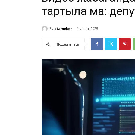
тартыла ма: депу
By
atameken
4 марта, 2025
Поделиться