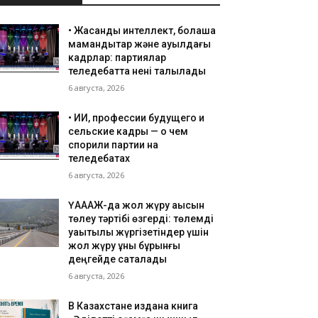
• ⁠Жасанды интеллект, болашақ
мамандықтар және ауылдағы
кадрлар: партиялар
теледебатта нені талқылады
6 августа, 2026
•⁠ ⁠ИИ, профессии будущего и
сельские кадры — о чем
спорили партии на
теледебатах
6 августа, 2026
ҮАААЖ-да жол жүру ақысын
төлеу тәртібі өзгерді: төлемді
уақытылы жүргізетіндер үшін
жол жүру құны бұрынғы
деңгейде сақталады
6 августа, 2026
В Казахстане издана книга