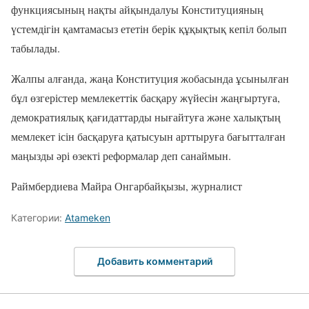
функциясының нақты айқындалуы Конституцияның
үстемдігін қамтамасыз ететін берік құқықтық кепіл болып
табылады.
Жалпы алғанда, жаңа Конституция жобасында ұсынылған
бұл өзгерістер мемлекеттік басқару жүйесін жаңғыртуға,
демократиялық қағидаттарды нығайтуға және халықтың
мемлекет ісін басқаруға қатысуын арттыруға бағытталған
маңызды әрі өзекті реформалар деп санаймын.
Раймбердиева Майра Онгарбайқызы, журналист
Категории:
Atameken
Добавить комментарий