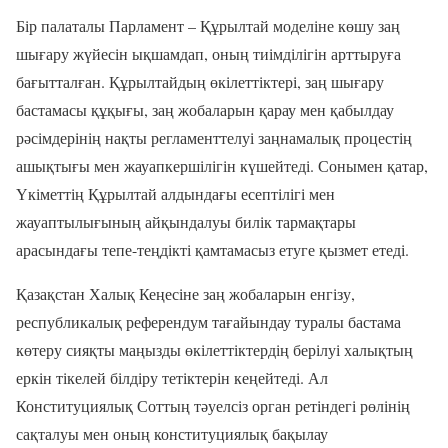
Бір палаталы Парламент – Құрылтай моделіне көшу заң
шығару жүйесін ықшамдап, оның тиімділігін арттыруға
бағытталған. Құрылтайдың өкілеттіктері, заң шығару
бастамасы құқығы, заң жобаларын қарау мен қабылдау
рәсімдерінің нақты регламенттелуі заңнамалық процестің
ашықтығы мен жауапкершілігін күшейтеді. Сонымен қатар,
Үкіметтің Құрылтай алдындағы есептілігі мен
жауаптылығының айқындалуы билік тармақтары
арасындағы тепе-теңдікті қамтамасыз етуге қызмет етеді.
Қазақстан Халық Кеңесіне заң жобаларын енгізу,
республикалық референдум тағайындау туралы бастама
көтеру сияқты маңызды өкілеттіктердің берілуі халықтың
еркін тікелей білдіру тетіктерін кеңейтеді. Ал
Конституциялық Соттың тәуелсіз орган ретіндегі рөлінің
сақталуы мен оның конституциялық бақылау