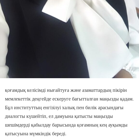
қоғамдық келісімді нығайтуға және азаматтардың пікірін
мемлекеттік деңгейде ескеруге бағытталған маңызды қадам.
Бұл институттың енгізілуі халық пен билік арасындағы
диалогты күшейтіп, ел дамуына қатысты маңызды
шешімдерді қабылдау барысында қоғамның кең ауқымды
қатысуына мүмкіндік береді.