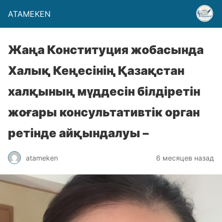
ATAMEKEN
Жаңа Конституция жобасында
Халық Кеңесінің Қазақстан
халқының мүддесін білдіретін
жоғары консультативтік орган
ретінде айқындалуы –
atameken
6 месяцев назад