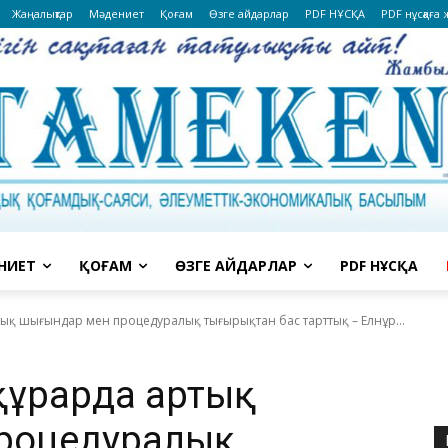
Жаңалықтар
Мәдениет
Қоғам
Өзге айдарлар
PDF НҰСҚА
PDF нұсқаға
НИЕТ
ҚОҒАМ
ӨЗГЕ АЙДАРЛАР
PDF НҰСҚА
тық шығындар мен процедуралық тығырықтан бас тарттық – Елнұр...
құрарда артық
роцедуралық