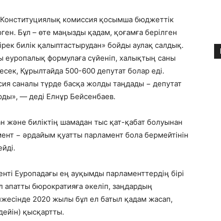
. Конституциялық комиссия қосымша бюджеттік
ен. Бұл – өте маңызды қадам, қоғамға берілген
бірек билік қалыптастырудан» бойды аулақ салдық.
ы еуропалық формулаға сүйеніп, халықтың саны
сек, Құрылтайда 500-600 депутат болар еді.
сия саналы түрде басқа жолды таңдады − депутат
рды», — деді Елнұр Бейсенбаев.
н және биліктің шамадан тыс қат-қабат болуынан
амент − әрдайым қуатты парламент бола бермейтінін
ейді.
нті Еуропадағы ең ауқымды парламенттердің бірі
ұл апатты бюрократияға әкеліп, заңдардың
жесінде 2020 жылы бұл ел батыл қадам жасап,
дейін) қысқартты.