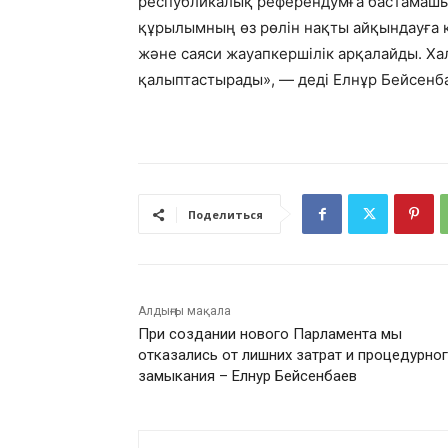
республикалық референдумға бастамашы 
құрылымның өз рөлін нақты айқындауға қ
және саяси жауапкершілік арқалайды. Хал
қалыптастырады», — деді Елнұр Бейсенб
Поделиться
Алдыңғы мақала
При создании нового Парламента мы
отказались от лишних затрат и процедурно
замыкания – Елнур Бейсенбаев