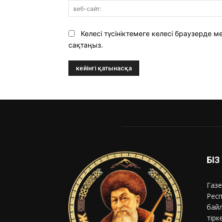
Келесі түсініктемеге келесі браузерде
сақтаңыз.
БІ
Газе
Респ
байл
тірк