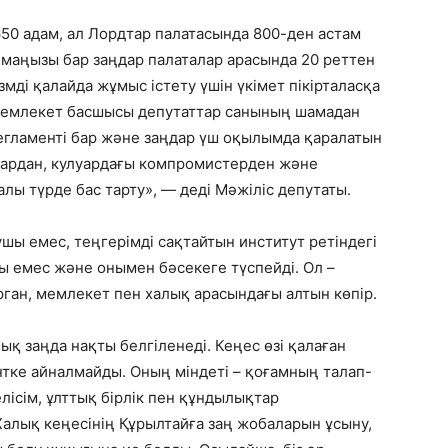
50 адам, ал Лордтар палатасында 800-ден астам
маңызы бар заңдар палаталар арасында 20 реттен
змді қалайда жұмыс істету үшін үкімет пікірталасқа
Мемлекет басшысы депутаттар санының шамадан
егламенті бар және заңдар үш оқылымда қаралатын
лардан, кулуардағы компромистерден және
лы түрде бас тарту», — деді Мәжіліс депутаты.
ушы емес, теңгерімді сақтайтын институт ретіндегі
ы емес және онымен бәсекеге түспейді. Ол –
рган, мемлекет пен халық арасындағы алтын көпір.
ық заңда нақты белгіленеді. Кеңес өзі қалаған
нтке айналмайды. Оның міндеті – қоғамның талап-
елісім, ұлттық бірлік пен құндылықтар
алық кеңесінің Құрылтайға заң жобаларын ұсыну,