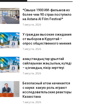
*Свыше 1900 ИИ-фильмов из
более чем 90 стран поступило
на Astana AI Film Festival*
7 августа, 2026
У граждан высокие ожидания
от выборов в Курултай –
опрос общественного мнения
7 августа, 2026
Қазақстандықтар Құрылтай
сайлауынан жақсылық күтеді
– қоғамдық пікір зерттеуі
7 августа, 2026
Безопасный атом начинается
с науки: какую роль играют
исследовательские реакторы
Казахстана
7 августа, 2026