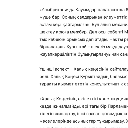
«Ұлыбританияда Қауымдар палатасында 6
мүше бар. Соның салдарынан әлеуметтік 
астам кері қайтарылған. Бұл алып механи
шектеу қоюға мәжбүр. Дәл осы себепті 
тыс көбеюін орынсыз деп атады. Нақты р
бірпалаталы Құрылтай – шексіз мақұлдау
жауапкершіліктің бұлыңғырлануынан сана
Үшінші аспект – Халық кеңесінің қайтала
рөлі. Халық Кеңесі Құрылтайдың баламас
тұрақты қызмет ететін консультативтік о
«Халық Кеңесінің өкілеттігі конституциял
кезде жиналмайды, әрі тағы бір Парламе
тілегін жинақтау, ішкі саясат, қоғамдық к
мәселелерінде ұсыныстар тұжырымдау. Х