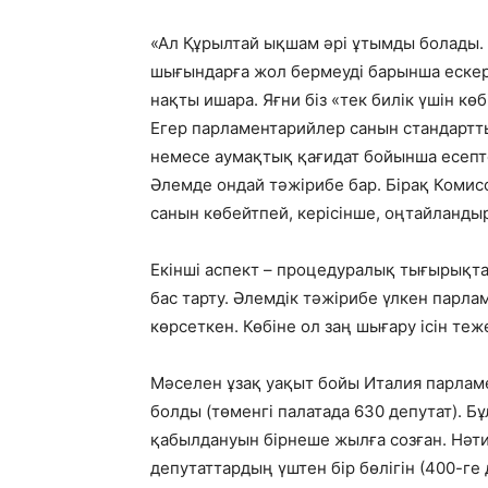
«Ал Құрылтай ықшам әрі ұтымды болады
шығындарға жол бермеуді барынша ескерг
нақты ишара. Яғни біз «тек билік үшін кө
Егер парламентарийлер санын стандартт
немесе аумақтық қағидат бойынша есепте
Әлемде ондай тәжірибе бар. Бірақ Комис
санын көбейтпей, керісінше, оңтайланды
Екінші аспект – процедуралық тығырықта
бас тарту. Әлемдік тәжірибе үлкен парл
көрсеткен. Көбіне ол заң шығару ісін теж
Мәселен ұзақ уақыт бойы Италия парламе
болды (төменгі палатада 630 депутат). Б
қабылдануын бірнеше жылға созған. Нәти
депутаттардың үштен бір бөлігін (400-ге 