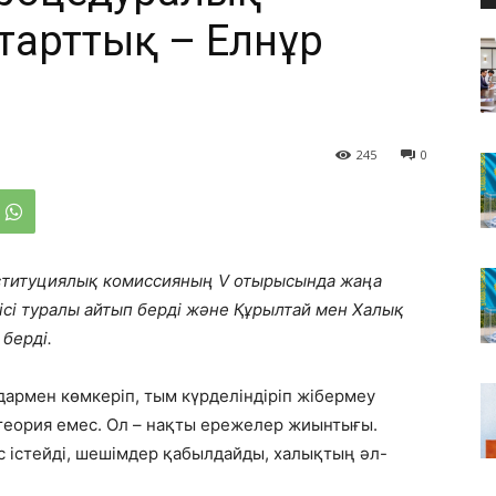
тарттық – Елнұр
245
0
нституциялық комиссияның V отырысында жаңа
сі туралы айтып берді және Құрылтай мен Халық
 берді.
дармен көмкеріп, тым күрделіндіріп жібермеу
 теория емес. Ол – нақты ережелер жиынтығы.
с істейді, шешімдер қабылдайды, халықтың әл-