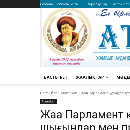
Суббота, 8 августа, 2026
Кіру / қосылу
Басты бет
БАСТЫ БЕТ
ЖАҢАЛЫҚТАР
МӘДЕ
Басты бет
Atameken
Жаңа Парламент құрарда ар
Atameken
Жаңа Парламент 
шығындар мен п