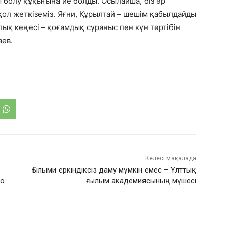
болу құқығына ие болды. Осылайша, біз әр
ол жеткіземіз. Яғни, Құрылтай – шешім қабылдайды
ық кеңесі – қоғамдық сұраныс пен күн тәртібін
аев.
Келесі мақалада
Ғылыми еркіндіксіз даму мүмкін емес – Ұлттық
го
ғылым академиясының мүшесі