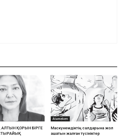
Atameken
Ң АЛТЫН ҚОРЫН БІРГЕ
Маскүнемдіктің салдарына жол
СТЫРАЙЫҚ
ашатын жалған түсініктер