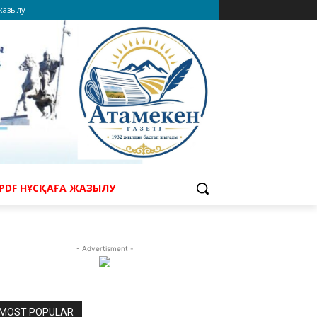
 жазылу
PDF НҰСҚАҒА ЖАЗЫЛУ
- Advertisment -
MOST POPULAR