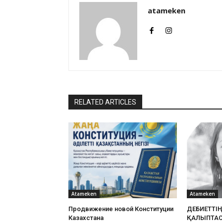
atameken
RELATED ARTICLES
Atameken
Atameken
Продвижение новой Конституции
ӘДЕБИЕТТІ
Казахстана
ҚАЛЫПТА