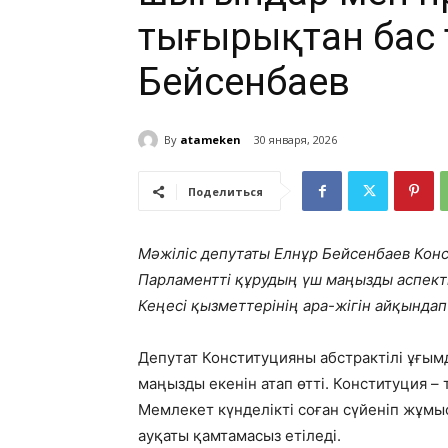
тығырықтан бас 
Бейсенбаев
By
atameken
30 января, 2026
Поделиться
Мәжіліс депутаты Елнұр Бейсенбаев Ко
Парламентті құрудың үш маңызды аспекті
Кеңесі қызметтерінің ара-жігін айқындап
Депутат Конституцияны абстрактілі ұғым
маңызды екенін атап өтті. Конституция –
Мемлекет күнделікті соған сүйеніп жұмы
ауқаты қамтамасыз етіледі.