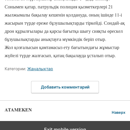
Сонымен қатар, патрульдік полиция қызметкерлері 21
жылжымалы бақылау кешенін қолдануда, оның ішінде 11-і
жасырын түрде ереже бұзушылықтарды тіркейді. Сондай-ақ
дрон құрылғылары да қарсы бағытқа шығу сияқты өрескел
бұзушылықтарды анықтауға мүмкіндік беріп отыр.
Жол қозғалысын қамтамасыз ету бағытындағы жұмыстар
жүйелі түрде жалғасып, қатаң бақылауда ұсталып отыр.
Категории:
Жаңалықтар
Добавить комментарий
ATAMEKEN
Наверх
Exit mobile version