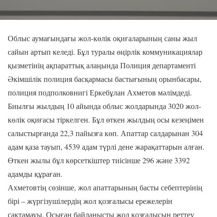
Облыс аумағындағы жол-көлік оқиғаларының саны жыл
сайын артып келеді. Бұл туралы өңірлік коммуникациялар
қызметінің ақпараттық алаңында Полиция департаменті
Әкімшілік полиция басқармасы бастығының орынбасары,
полиция подполковнигі Еркебұлан Ахметов мәлімдеді.
Биылғы жылдың 10 айында облыс жолдарында 3020 жол-
көлік оқиғасы тіркелген. Бұл өткен жылдың осы кезеңімен
салыстырғанда 22,3 пайызға көп. Апаттар салдарынан 304
адам қаза тауып, 4539 адам түрлі дене жарақаттарын алған.
Өткен жылы бұл көрсеткіштер тиісінше 296 және 3392
адамды құраған.
Ахметовтің сөзінше, жол апаттарының басты себептерінің
бірі – жүргізушілердің жол қозғалысы ережелерін
сақтамауы. Осыған байланысты жол қозғалысын реттеу