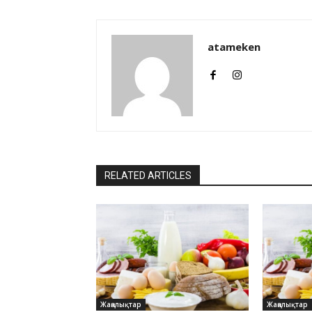
atameken
RELATED ARTICLES
Жаңалықтар
Жаңалықтар