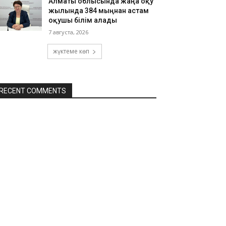
Алматы облысында жаңа оқу
жылында 384 мыңнан астам
оқушы білім алады
7 августа, 2026
жүктеме көп
RECENT COMMENTS