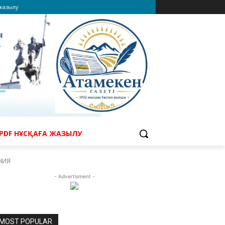
 жазылу
PDF НҰСҚАҒА ЖАЗЫЛУ
НИЯ
- Advertisment -
MOST POPULAR