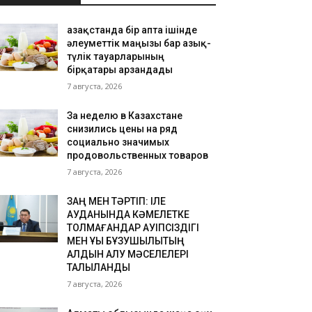
Қазақстанда бір апта ішінде
әлеуметтік маңызы бар азық-
түлік тауарларының
бірқатары арзандады
7 августа, 2026
За неделю в Казахстане
снизились цены на ряд
социально значимых
продовольственных товаров
7 августа, 2026
ЗАҢ МЕН ТӘРТІП: ІЛЕ
АУДАНЫНДА КӘМЕЛЕТКЕ
ТОЛМАҒАНДАР ҚАУІПСІЗДІГІ
МЕН ҚҰҚЫҚ БҰЗУШЫЛЫҚТЫҢ
АЛДЫН АЛУ МӘСЕЛЕЛЕРІ
ТАЛҚЫЛАНДЫ
7 августа, 2026