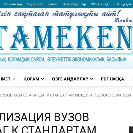
Жаңалықтар
Мәдениет
Қоғам
Өзге айдарлар
PDF НҰСҚА
PDF нұсқаға
НИЕТ
ҚОҒАМ
ӨЗГЕ АЙДАРЛАР
PDF НҰСҚА
ВУЗОВ КАЗАХСТАНА: ШАГ К СТАНДАРТАМ МЕЖДУНАРОДНОГО ОБРАЗОВА
ЛИЗАЦИЯ ВУЗОВ
АГ К СТАНДАРТАМ