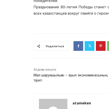
победителей.
Празднование 80-летия Победы станет 
всех казахстанцев вокруг памяти о геро
Поделиться
Алдыңғы мақала
Мал шаруашылығы – ауыл экономикасының
тірегі
atameken