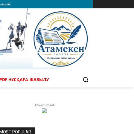
 жазылу
PDF НҰСҚАҒА ЖАЗЫЛУ
- Advertisment -
MOST POPULAR