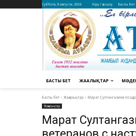
Суббота, 8 августа, 2026
Кіру / қосылу
Басты бет
БАСТЫ БЕТ
ЖАҢАЛЫҚТАР
МӘДЕ
Басты бет
Жаңалықтар
Марат Султангазиев позд
Жаңалықтар
Марат Султангаз
ветеранов с нас