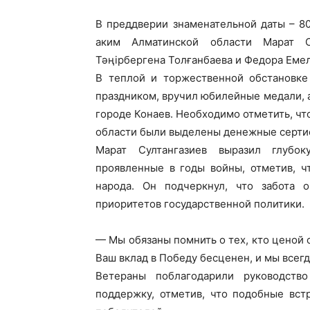
В преддверии знаменательной даты – 8
аким Алматинской области Марат С
Тәңірбергена Толғанбаева и Федора Еме
В теплой и торжественной обстановке
праздником, вручил юбилейные медали, 
городе Конаев. Необходимо отметить, ч
области были выделены денежные сертиф
Марат Султангазиев выразил глубо
проявленные в годы войны, отметив, ч
народа. Он подчеркнул, что забота
приоритетов государственной политики.
— Мы обязаны помнить о тех, кто ценой 
Ваш вклад в Победу бесценен, и мы всегд
Ветераны поблагодарили руководств
поддержку, отметив, что подобные вст