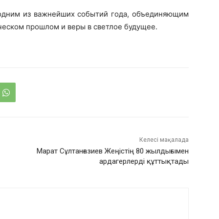
одним из важнейших событий года, объединяющим
ическом прошлом и веры в светлое будущее.
Келесі мақалада
Марат Сұлтанғазиев Жеңістің 80 жылдығымен
ардагерлерді құттықтады