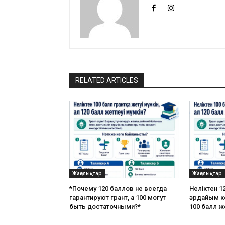
RELATED ARTICLES
Жаңалықтар
Жаңалықтар
*Почему 120 баллов не всегда
Неліктен 12
гарантируют грант, а 100 могут
әрдайым ке
быть достаточными?*
100 балл ж