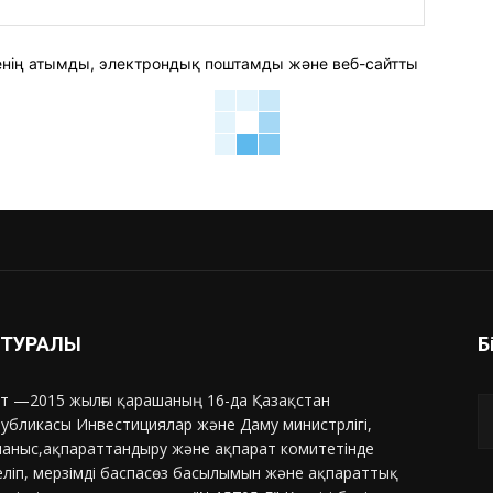
сайт:
 менің атымды, электрондық поштамды және веб-сайтты
З ТУРАЛЫ
Б
т —2015 жылғы қарашаның 16-да Қазақстан
убликасы Инвестициялар және Даму министрлігі,
аныс,ақпараттандыру және ақпарат комитетінде
еліп, мерзімді баспасөз басылымын және ақпараттық