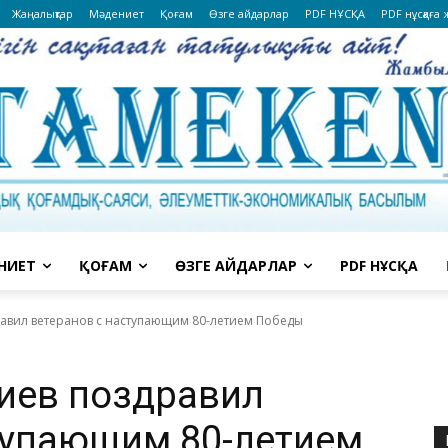
Жаңалықтар
Мәдениет
Қоғам
Өзге айдарлар
PDF НҰСҚА
PDF нұсқаға
НИЕТ
ҚОҒАМ
ӨЗГЕ АЙДАРЛАР
PDF НҰСҚА
равил ветеранов с наступающим 80-летием Победы
иев поздравил
тупающим 80-летием