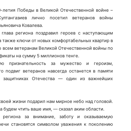
0-летия Победы в Великой Отечественной войне –
ултангазиев лично посетил ветеранов войны
льяновича Ковалева.
 глава региона поздравил героев с наступающим
а также ключи от новых комфортабельных квартир в
то всем ветеранам Великой Отечественной войны по
икаты на сумму 5 миллионов тенге.
кую признательность за мужество и героизм,
то подвиг ветеранов навсегда останется в памяти
 о защитниках Отечества — один из важнейших
своей жизни подарил нам мирное небо над головой.
а будем чтить ваше имя, — сказал аким области.
о региона за внимание, заботу и оказываемую
речи становятся символом уважения к поколению