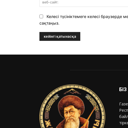
Келесі түсініктемеге келесі браузерде
сақтаңыз.
БІ
Газе
Респ
байл
тірк