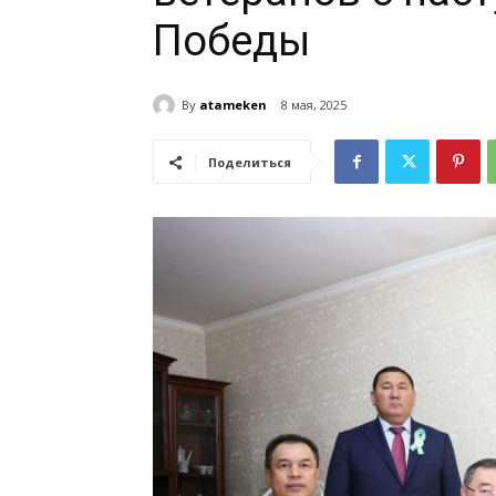
Победы
By
atameken
8 мая, 2025
Поделиться