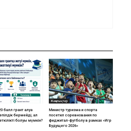
Жаңалықтар
0 балл грант алуға
Министр туризма и спорта
пілдік бермейді, ал
посетил соревнования по
еткілікті болуы мүмкін?
фиджитал-футболу в рамках «Игр
Будущего 2026»