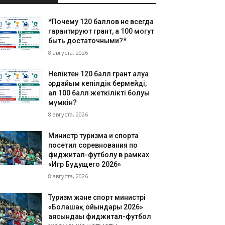
*Почему 120 баллов не всегда
гарантируют грант, а 100 могут
быть достаточными?*
8 августа, 2026
Неліктен 120 балл грант алуға
әрдайым кепілдік бермейді,
ал 100 балл жеткілікті болуы
мүмкін?
8 августа, 2026
Министр туризма и спорта
посетил соревнования по
фиджитал-футболу в рамках
«Игр Будущего 2026»
8 августа, 2026
Туризм және спорт министрі
«Болашақ ойындары 2026»
аясындағы фиджитал-футбол