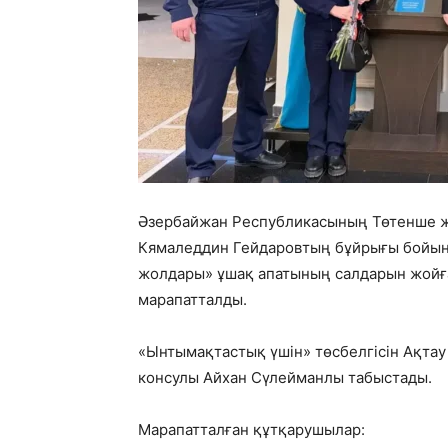
Әзербайжан Республикасының Төтенше ж
Кямаледдин Гейдаровтың бұйрығы бойын
жолдары» ұшақ апатының салдарын жойға
марапатталды.
«Ынтымақтастық үшін» төсбелгісін Ақта
консулы Айхан Сүлейманлы табыстады.
Марапатталған құтқарушылар: