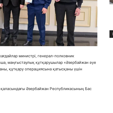
ағдайлар министрі, генерал-полковник
ша, маңғыстаулық құтқарушылар «Әзербайжан әуе
ны, құтқару операциясына қатысқаны үшін
у қаласындағы Әзербайжан Республикасының Бас