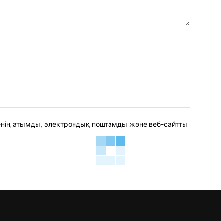
аты:*
электро
пошта:*
веб-
сайт:
 менің атымды, электрондық поштамды және веб-сайтты