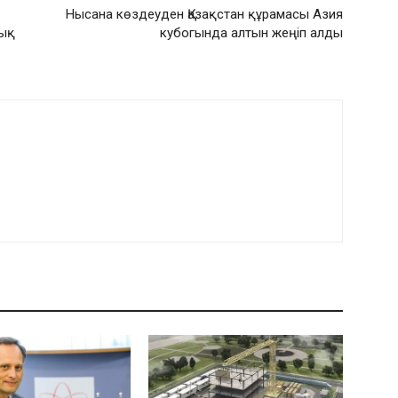
Нысана көздеуден Қазақстан құрамасы Азия
лық
кубогында алтын жеңіп алды