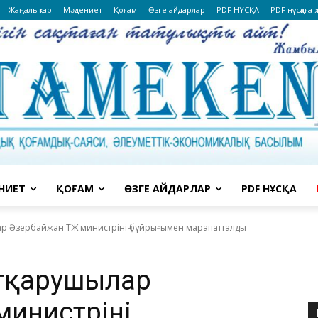
Жаңалықтар
Мәдениет
Қоғам
Өзге айдарлар
PDF НҰСҚА
PDF нұсқаға
НИЕТ
ҚОҒАМ
ӨЗГЕ АЙДАРЛАР
PDF НҰСҚА
ар Әзербайжан ТЖ министрінің бұйрығымен марапатталды
ұтқарушылар
инистрінің