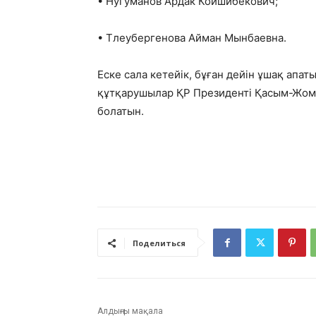
• Нугуманов Ардак Койшибекович;
• Тлеубергенова Айман Мынбаевна.
Еске сала кетейік, бұған дейін ұшақ ап
құтқарушылар ҚР Президенті Қасым-Жом
болатын.
Поделиться
Алдыңғы мақала