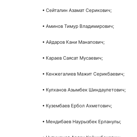
• Сейталин Азамат Серикович;
• Аминов Тимур Владимирович;
• Айдаров Кани Манапович;
• Караев Саясат Мусаевич;
• Кенжегалиев Мажит Серикбаевич;
• Кулханов Азымбек Шиндаулетович;
• Кузембаев Ербол Ахметович;
• Мендибаев Наурызбек Ерланулы;