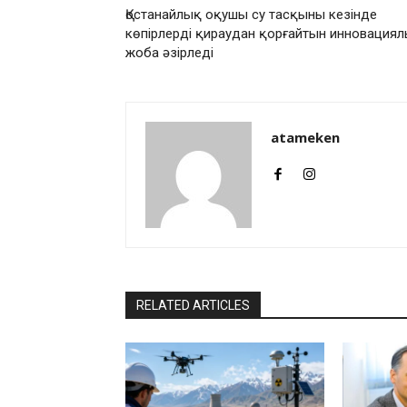
Қостанайлық оқушы су тасқыны кезінде
көпірлерді қираудан қорғайтын инновация
жоба әзірледі
atameken
RELATED ARTICLES