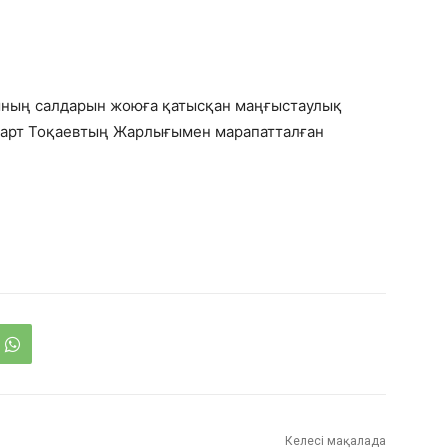
атының салдарын жоюға қатысқан маңғыстаулық
арт Тоқаевтың Жарлығымен марапатталған
Келесі мақалада