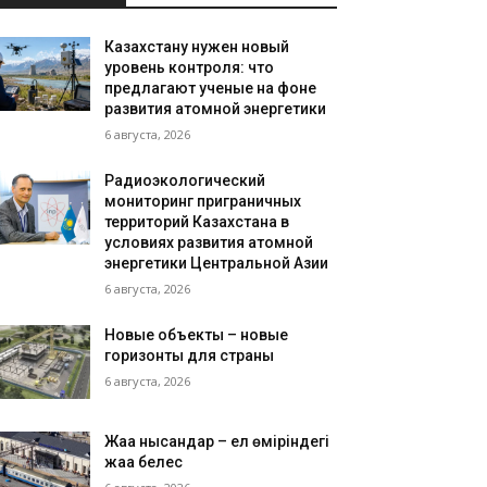
Казахстану нужен новый
уровень контроля: что
предлагают ученые на фоне
развития атомной энергетики
6 августа, 2026
Радиоэкологический
мониторинг приграничных
территорий Казахстана в
условиях развития атомной
энергетики Центральной Азии
6 августа, 2026
Новые объекты – новые
горизонты для страны
6 августа, 2026
Жаңа нысандар – ел өміріндегі
жаңа белес