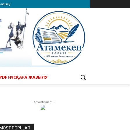
 жазылу
PDF НҰСҚАҒА ЖАЗЫЛУ
- Advertisment -
MOST POPULAR