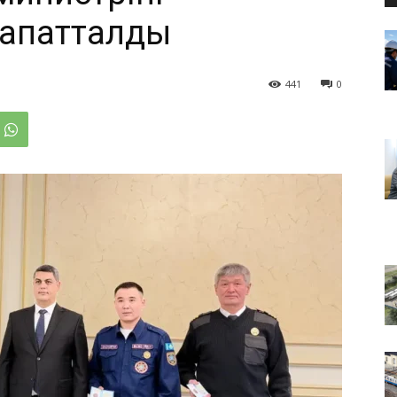
апатталды
441
0