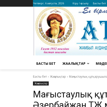
Четверг, 6 августа, 2026
Кіру / қосылу
Басты бет
БАСТЫ БЕТ
ЖАҢАЛЫҚТАР
МӘДЕ
Басты бет
Жаңалықтар
Маңғыстаулық құтқарушыл
Жаңалықтар
Маңғыстаулық қ
Әзербайжан ТЖ м