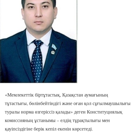
«Мемлекеттік біртұтастық, Қазақстан аумағының
тұтастығы, бөлінбейтіндігі және оған қол сұғылмаушылығы
туралы норма өзгеріссіз қалады» деген Конституциялық
комиссияның ұстанымы – елдің тұрақтылығы мен
қауіпсіздігіне берік кепіл екенін көрсетеді.