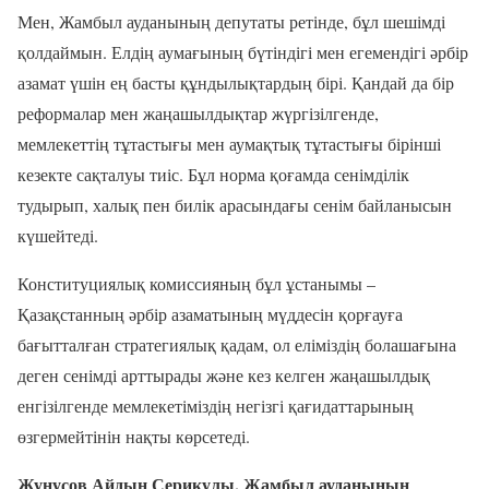
Мен, Жамбыл ауданының депутаты ретінде, бұл шешімді
қолдаймын. Елдің аумағының бүтіндігі мен егемендігі әрбір
азамат үшін ең басты құндылықтардың бірі. Қандай да бір
реформалар мен жаңашылдықтар жүргізілгенде,
мемлекеттің тұтастығы мен аумақтық тұтастығы бірінші
кезекте сақталуы тиіс. Бұл норма қоғамда сенімділік
тудырып, халық пен билік арасындағы сенім байланысын
күшейтеді.
Конституциялық комиссияның бұл ұстанымы –
Қазақстанның әрбір азаматының мүддесін қорғауға
бағытталған стратегиялық қадам, ол еліміздің болашағына
деген сенімді арттырады және кез келген жаңашылдық
енгізілгенде мемлекетіміздің негізгі қағидаттарының
өзгермейтінін нақты көрсетеді.
Жунусов Айдын Серикулы, Жамбыл ауданының