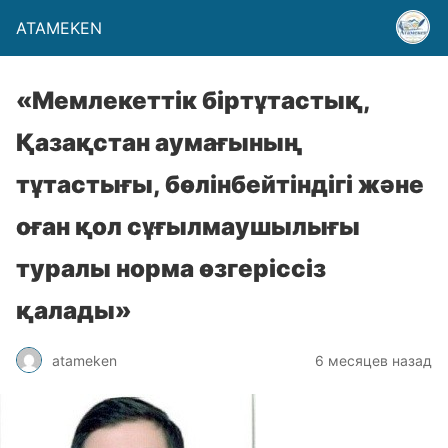
ATAMEKEN
«Мемлекеттік біртұтастық,
Қазақстан аумағының
тұтастығы, бөлінбейтіндігі және
оған қол сұғылмаушылығы
туралы норма өзгеріссіз
қалады»
atameken
6 месяцев назад