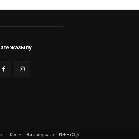
ізге жазылу
иет
Қоғам
Өзге айдарлар
PDF НҰСҚА