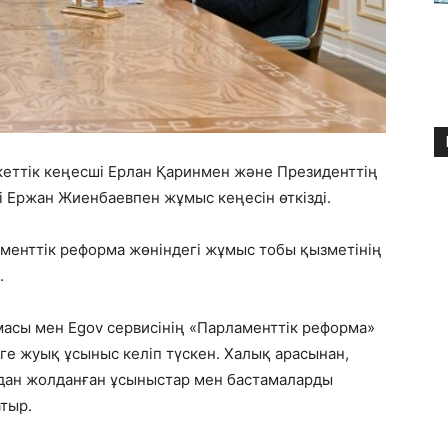
еттік кеңесші Ерлан Қаринмен және Президенттің
 Ержан Жиенбаевпен жұмыс кеңесін өткізді.
енттік реформа жөніндегі жұмыс тобы қызметінің
.
масы мен Egov сервисінің «Парламенттік реформа»
-ге жуық ұсыныс келіп түскен. Халық арасынан,
ан жолданған ұсыныстар мен бастамаларды
тыр.