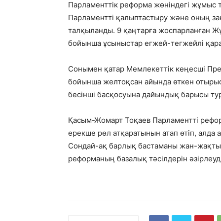
Парламенттік реформа жөніндегі жұмыс т
Парламентті қалыптастыру және оның з
талқыланды. 9 қаңтарға жоспарланған Ж
бойынша ұсыныстар егжей-тегжейлі қар
Сонымен қатар Мемлекеттік кеңесші Пр
бойынша желтоқсан айында өткен отыр
бесінші басқосуына дайындық барысы ту
Қасым-Жомарт Тоқаев Парламентті рефор
ерекше рөл атқаратынын атап өтіп, алда 
Сондай-ақ барлық бастаманы жан-жақты 
реформаның базалық тәсілдерін әзірлеуд