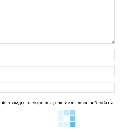
аты:*
электро
пошта:*
веб-
сайт:
 менің атымды, электрондық поштамды және веб-сайтты