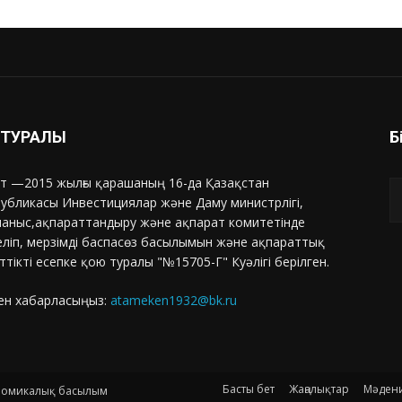
З ТУРАЛЫ
Б
т —2015 жылғы қарашаның 16-да Қазақстан
убликасы Инвестициялар және Даму министрлігі,
аныс,ақпараттандыру және ақпарат комитетінде
еліп, мерзімді баспасөз басылымын және ақпараттық
ттікті есепке қою туралы "№15705-Г" Куәлігі берілген.
ен хабарласыңыз:
atameken1932@bk.ru
Басты бет
Жаңалықтар
Мәден
ономикалық басылым