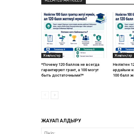
RELATED ARTICLES
Жаңалықтар
Жаңалықтар
*Почему 120 баллов не всегда
Неліктен 12
гарантируют грант, а 100 могут
әрдайым ке
быть достаточными?*
100 балл ж
ЖАУАП ҚАЛДЫРУ