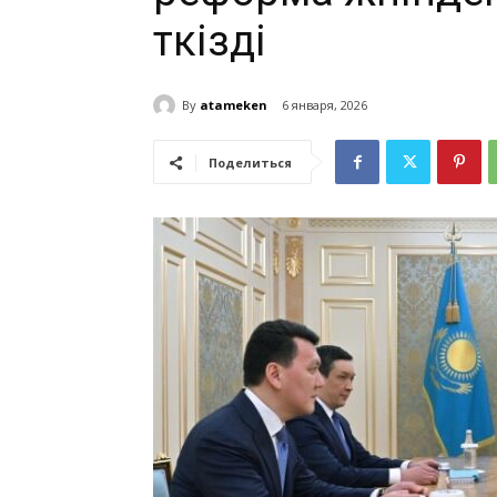
өткізді
By
atameken
6 января, 2026
Поделиться