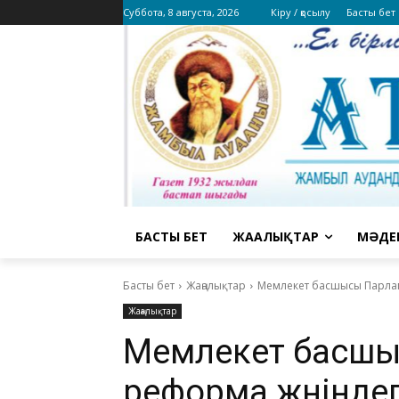
Суббота, 8 августа, 2026
Кіру / қосылу
Басты бет
БАСТЫ БЕТ
ЖАҢАЛЫҚТАР
МӘДЕ
Басты бет
Жаңалықтар
Мемлекет басшысы Парламе
Жаңалықтар
Мемлекет басшы
реформа жөнінде