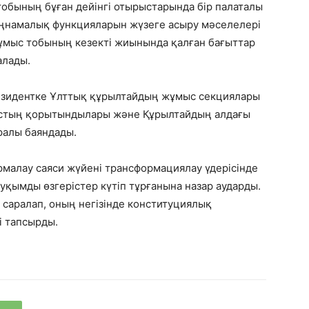
обының бұған дейінгі отырыстарында бір палаталы
аңнамалық функцияларын жүзеге асыру мәселелері
ұмыс тобының кезекті жиынында қалған бағыттар
алады.
езидентке Ұлттық құрылтайдың жұмыс секциялары
ыстың қорытындылары және Құрылтайдың алдағы
ралы баяндады.
малау саяси жүйені трансформациялау үдерісінде
ауқымды өзгерістер күтіп тұрғанына назар аударды.
саралап, оның негізінде конституциялық
і тапсырды.