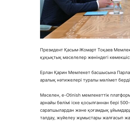
Президент Қасым-Жомарт Тоқаев Мемлек
құқықтық мәселелер жөніндегі көмекшісі
Ерлан Қарин Мемлекет басшысына Парлам
аралық нәтижелері туралы мәлімет берді
Мәселен, e-Otinish мемлекеттік платфор
арнайы бөлімі іске қосылғаннан бері 500
сарапшылардан және қоғамдық ұйымдард
талдау, жүйелеу жұмыстары жалғасып жа