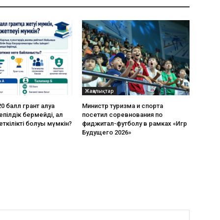
Жаңалықтар
0 балл грант алуға
Министр туризма и спорта
пілдік бермейді, ал
посетил соревнования по
еткілікті болуы мүмкін?
фиджитал-футболу в рамках «Игр
Будущего 2026»