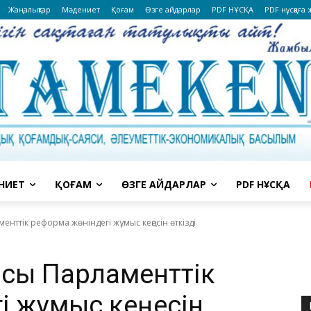
Жаңалықтар
Мәдениет
Қоғам
Өзге айдарлар
PDF НҰСҚА
PDF нұсқаға
НИЕТ
ҚОҒАМ
ӨЗГЕ АЙДАРЛАР
PDF НҰСҚА
нттік реформа жөніндегі жұмыс кеңесін өткізді
сы Парламенттік
гі жұмыс кеңесін