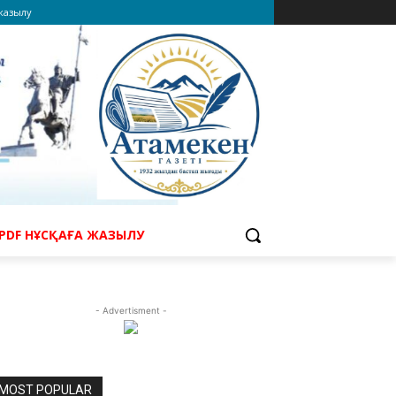
 жазылу
PDF НҰСҚАҒА ЖАЗЫЛУ
- Advertisment -
MOST POPULAR