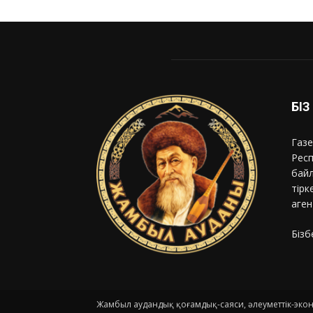
БІ
Газе
Респ
байл
тірк
аген
Бізб
Жамбыл аудандық қоғамдық-саяси, әлеуметтік-эк