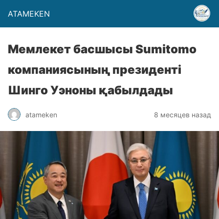
ATAMEKEN
Мемлекет басшысы Sumitomo
компаниясының президенті
Шинго Уэноны қабылдады
atameken
8 месяцев назад