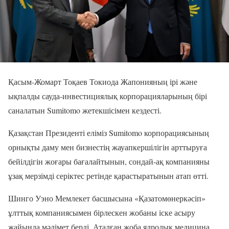
Қасым-Жомарт Тоқаев Токиода Жапонияның ірі және
ықпалды сауда-инвестициялық корпорацияларының бірі
саналатын Sumitomo жетекшісімен кездесті.
Қазақстан Президенті еліміз Sumitomo корпорациясының
орнықты даму мен бизнестің жауапкершілігін арттыруға
бейілдігін жоғары бағалайтынын, сондай-ақ компанияны
ұзақ мерзімді серіктес ретінде қарастыратынын атап өтті.
Шинго Уэно Мемлекет басшысына «Қазатомөнеркәсіп»
ұлттық компаниясымен бірлескен жобаны іске асыру
жайында мәлімет берді. Аталған жоба ядролық медицина