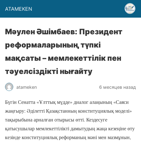
ATAMEKEN
Мәулен Әшімбаев: Президент
реформаларының түпкі
мақсаты – мемлекеттілік пен
тәуелсіздікті нығайту
atameken
6 месяцев назад
Бүгін Сенатта «Ұлттық мүдде» диалог алаңының «Саяси
жаңғыру: Әділетті Қазақстанның конституциялық моделі»
тақырыбына арналған отырысы өтті. Кездесуге
қатысушылар мемлекеттілікті дамытудың жаңа кезеңіне өту
кезінде конституциялық реформаның мәні мен мазмұнын,