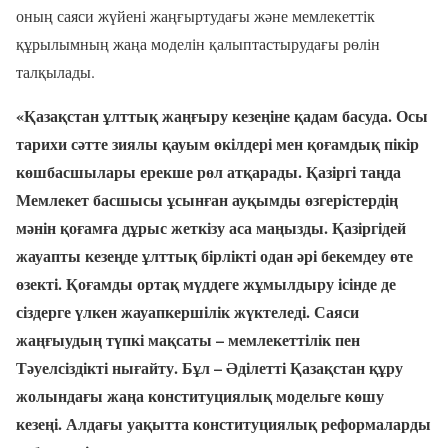
оның саяси жүйені жаңғыртудағы және мемлекеттік
құрылымның жаңа моделін қалыптастырудағы рөлін
талқылады.
«Қазақстан ұлттық жаңғыру кезеңіне қадам басуда. Осы
тарихи сәтте зиялы қауым өкілдері мен қоғамдық пікір
көшбасшылары ерекше рөл атқарады. Қазіргі таңда
Мемлекет басшысы ұсынған ауқымды өзгерістердің
мәнін қоғамға дұрыс жеткізу аса маңызды. Қазіргідей
жауапты кезеңде ұлттық бірлікті одан әрі бекемдеу өте
өзекті. Қоғамды ортақ мүддеге жұмылдыру ісінде де
сіздерге үлкен жауапкершілік жүктеледі. Саяси
жаңғыудың түпкі мақсаты – мемлекеттілік пен
Тәуелсіздікті нығайту. Бұл – Әділетті Қазақстан құру
жолындағы жаңа конституциялық модельге көшу
кезеңі. Алдағы уақытта конституциялық реформаларды