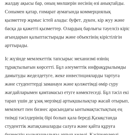
жалдау ақысы бар, оның мөлшерін иесінің өзі анықтайды.
Сонымен қатар, ғимарат аумағында коммерциялық
қызметтер жұмыс істей алады: буфет, дүкен, кір жуу және
басқа да қажетті қызметтер. Олардың барлығы тәуелсіз кіріс
ағындарын қалыптастырады және объектінің кірістілігін
арттырады.
Іс жүзінде мемлекеттік тапсырыс механизмі өзінің
тұрақтылығын көрсетті. Бұл әлеуметтік инфрақұрылымды
дамытуды жеделдетуге, жеке инвестицияларды тартуға
және студенттерді заманауи және қолжетімді өмір сүру
жағдайларымен қамтамасыз етуге көмектеседі. Бұл тәсіл екі
тарап үшін де ұзақ мерзімді артықшылықтар жасай отырып,
мемлекет пен бизнес арасындағы ынтымақтастықтың ең
тиімді тәсілдерінің бірі болып қала береді.Қазақстанда
студенттік жатақханаларды салуға және қайта құруға
бизнестің қызығушылығы артып келеді. Кәсіпкерлерді