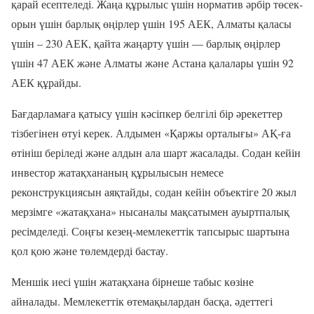
қарай есептеледі. Жаңа құрылыс үшін норматив әрбір төсек-
орын үшін барлық өңірлер үшін 195 АЕК, Алматы қаласы
үшін – 230 АЕК, қайта жаңарту үшін — барлық өңірлер
үшін 47 АЕК және Алматы және Астана қалалары үшін 92
АЕК құрайды.
Бағдарламаға қатысу үшін кәсіпкер белгілі бір әрекеттер
тізбегінен өтуі керек. Алдымен «Қаржы орталығы» АҚ-ға
өтініш беріледі және алдын ала шарт жасалады. Содан кейін
инвестор жатақхананың құрылысын немесе
реконструкциясын аяқтайды, содан кейін объектіге 20 жыл
мерзімге «жатақхана» нысаналы мақсатымен ауыртпалық
ресімделеді. Соңғы кезең-мемлекеттік тапсырыс шартына
қол қою және төлемдерді бастау.
Меншік иесі үшін жатақхана бірнеше табыс көзіне
айналады. Мемлекеттік өтемақылардан басқа, әдеттегі