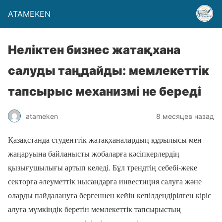
ATAMEKEN
Неліктен бизнес жатақхана
салуды таңдайды: мемлекеттік
тапсырыс механизмі не береді
atameken
8 месяцев назад
Қазақстанда студенттік жатақханалардың құрылысы мен
жаңаруына байланысты жобаларға кәсіпкерлердің
қызығушылығы артып келеді. Бұл трендтің себебі-жеке
секторға әлеуметтік нысандарға инвестиция салуға және
оларды пайдалануға бергеннен кейін кепілдендірілген кіріс
алуға мүмкіндік беретін мемлекеттік тапсырыстың