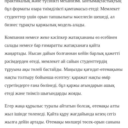
практикалық және түсінікті механизмі. ынтымақтастықтың
бұл форматы өзара тиімділікті қамтамасыз етеді: Мемлекет
студенттер үшін орын тапшылығы мәселесін шешеді, ал
бизнес тұрақты қаржылық модель алады.
Компания немесе жеке кәсіпкер жатақхананы өз есебінен
салады немесе бар ғимаратты жатақханаға қайта
жаңартады. Нысан дайын болғаннан кейін барлық қажетті
рәсімдерден өтеді, мемлекет ай сайын студенттердің
тұруына ақы төлей бастайды. Маңызды қағидат-өтемақыны
нақты толтыру бойынша есептеу: қаражат нақты өмір
сүретіндерге ғана бөлінеді, бұл қаржы ағындарын ашық
етеді және тиімсіз шығындарды жояды.
Егер жаңа құрылыс туралы айтатын болсақ, өтемақы алты
жыл ішінде төленеді. Қайта құру жағдайында кезең сегіз
жылға дейін артады. Өтемақы мөлшері төсек-орын санына