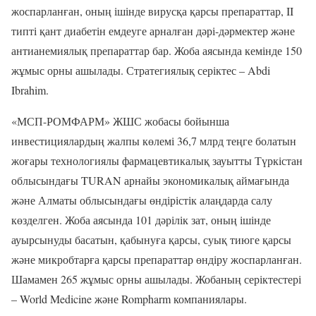
жоспарланған, оның ішінде вирусқа қарсы препараттар, II
типті қант диабетін емдеуге арналған дәрі-дәрмектер және
антианемиялық препараттар бар. Жоба аясында кемінде 150
жұмыс орны ашылады. Стратегиялық серіктес – Abdi
Ibrahim.
«МСП-РОМФАРМ» ЖШС жобасы бойынша
инвестициялардың жалпы көлемі 36,7 млрд теңге болатын
жоғары технологиялы фармацевтикалық зауытты Түркістан
облысындағы TURAN арнайы экономикалық аймағында
және Алматы облысындағы өндірістік алаңдарда салу
көзделген. Жоба аясында 101 дәрілік зат, оның ішінде
ауырсынуды басатын, қабынуға қарсы, суық тиюге қарсы
және микробтарға қарсы препараттар өндіру жоспарланған.
Шамамен 265 жұмыс орны ашылады. Жобаның серіктестері
– World Medicine және Rompharm компаниялары.