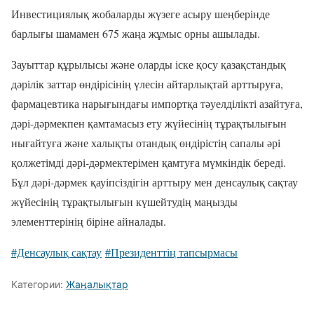
Инвестициялық жобаларды жүзеге асыру шеңберінде
барлығы шамамен 675 жаңа жұмыс орны ашылады.
Зауыттар құрылысы және оларды іске қосу қазақстандық
дәрілік заттар өндірісінің үлесін айтарлықтай арттыруға,
фармацевтика нарығындағы импортқа тәуелділікті азайтуға,
дәрі-дәрмекпен қамтамасыз ету жүйесінің тұрақтылығын
нығайтуға және халықты отандық өндірістің сапалы әрі
қолжетімді дәрі-дәрмектерімен қамтуға мүмкіндік береді.
Бұл дәрі-дәрмек қауіпсіздігін арттыру мен денсаулық сақтау
жүйесінің тұрақтылығын күшейтудің маңызды
элементтерінің біріне айналады.
#Денсаулық сақтау
#Президенттің тапсырмасы
Категории:
Жаңалықтар