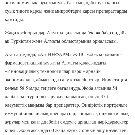
антианемиялық, ауырсынуды басатын, қабынуға қарсы,
суық тиюге қарсы және микробтарға қарсы препараттарды
қамтиды.
Жаңа кәсіпорындар Алматы қаласында (екі жоба), сондай-
ақ Түркістан және Алматы облыстарында орналасады.
Атап айтқанда, «АлтИНФАРМ» ЖШС жобасы бойынша
фармацевтикалық зауытты Алматы қаласындағы
«Инновациялық технологиялар паркі» арнайы
экономикалық аймағында салу көзделіп отыр. Инвестиция
көлемі 58,5 млрд теңгеге бағалануда. Жоба аясында 54
дәрілік зат түрін шығару жоспарланған, оның 35-і –
әлеуметтік маңызы бар препараттар. Өндірістік портфельге
иммунобиологиялық препараттар, сондай-ақ онкологиялық
аурулар мен қант диабетін емдеуге арналған дәрі-дәрмектер
кіреді. Жоба аясында 60 жаңа жұмыс орнын ашу көзделген.