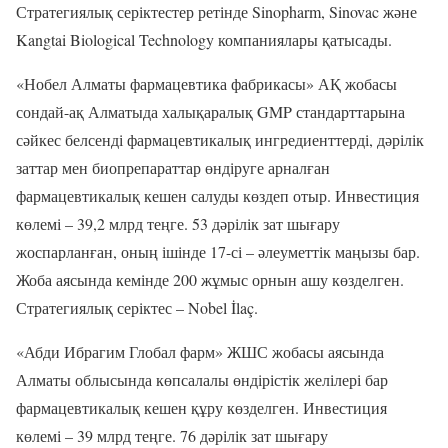
Стратегиялық серіктестер ретінде Sinopharm, Sinovac және
Kangtai Biological Technology компаниялары қатысады.
«Нобел Алматы фармацевтика фабрикасы» АҚ жобасы
сондай-ақ Алматыда халықаралық GMP стандарттарына
сәйкес белсенді фармацевтикалық ингредиенттерді, дәрілік
заттар мен биопрепараттар өндіруге арналған
фармацевтикалық кешен салуды көздеп отыр. Инвестиция
көлемі – 39,2 млрд теңге. 53 дәрілік зат шығару
жоспарланған, оның ішінде 17-сі – әлеуметтік маңызы бар.
Жоба аясында кемінде 200 жұмыс орнын ашу көзделген.
Стратегиялық серіктес – Nobel İlaç.
«Абди Ибрагим Глобал фарм» ЖШС жобасы аясында
Алматы облысында көпсалалы өндірістік желілері бар
фармацевтикалық кешен құру көзделген. Инвестиция
көлемі – 39 млрд теңге. 76 дәрілік зат шығару