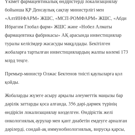
Үкімет фармацевтикалық өндірістерді локализациялау
бойынша ҚР Денсаулық сақтау министрлігі мен
«АлтИНФАРМ» ЖШС, «МСП-РОМФАРМ» ЖШС, «Абди
Ибрагим Глобал фарм» ЖШС және «Нобел Алматы
фармацевтика фабрикасы» АҚ арасында инвестициялар
туралы келісімдер жасасуды мақұлдады. Бекітілген
жобаларға тартылған инвестициялардың жалпы көлемі 173
млрд теңге.
Премьер-министр Олжас Бектенов тиісті қаулыларға қол
қойды.
Жобаларды жүзеге асыру арқылы әлеуметтік маңызы бар
дәрілік заттарды қоса алғанда, 356 дәрі-дәрмек түрінің
өндірісін локализациялау көзделген. Өндірістік желі
онкологиялық аурулар мен қант диабетін емдеуге арналған
дәрілерді, сондай-ақ иммунобиологиялық, вирусқа қарсы,