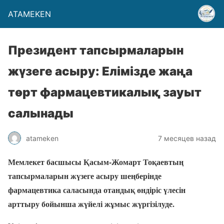
ATAMEKEN
Президент тапсырмаларын
жүзеге асыру: Елімізде жаңа
төрт фармацевтикалық зауыт
салынады
atameken
7 месяцев назад
Мемлекет басшысы Қасым-Жомарт Тоқаевтың
тапсырмаларын жүзеге асыру шеңберінде
фармацевтика саласында отандық өндіріс үлесін
арттыру бойынша жүйелі жұмыс жүргізілуде.