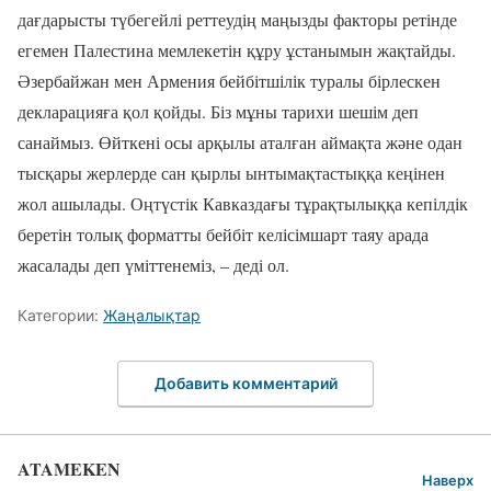
дағдарысты түбегейлі реттеудің маңызды факторы ретінде
егемен Палестина мемлекетін құру ұстанымын жақтайды.
Әзербайжан мен Армения бейбітшілік туралы бірлескен
декларацияға қол қойды. Біз мұны тарихи шешім деп
санаймыз. Өйткені осы арқылы аталған аймақта және одан
тысқары жерлерде сан қырлы ынтымақтастыққа кеңінен
жол ашылады. Оңтүстік Кавказдағы тұрақтылыққа кепілдік
беретін толық форматты бейбіт келісімшарт таяу арада
жасалады деп үміттенеміз, – деді ол.
Категории:
Жаңалықтар
Добавить комментарий
ATAMEKEN
Наверх