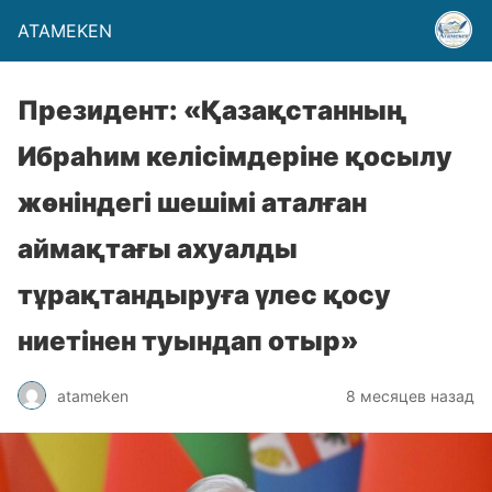
ATAMEKEN
Президент: «Қазақстанның
Ибраһим келісімдеріне қосылу
жөніндегі шешімі аталған
аймақтағы ахуалды
тұрақтандыруға үлес қосу
ниетінен туындап отыр»
atameken
8 месяцев назад