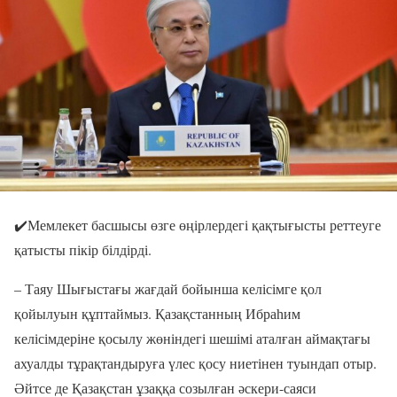
✔️Мемлекет басшысы өзге өңірлердегі қақтығысты реттеуге
қатысты пікір білдірді.
– Таяу Шығыстағы жағдай бойынша келісімге қол
қойылуын құптаймыз. Қазақстанның Ибраһим
келісімдеріне қосылу жөніндегі шешімі аталған аймақтағы
ахуалды тұрақтандыруға үлес қосу ниетінен туындап отыр.
Әйтсе де Қазақстан ұзаққа созылған әскери-саяси