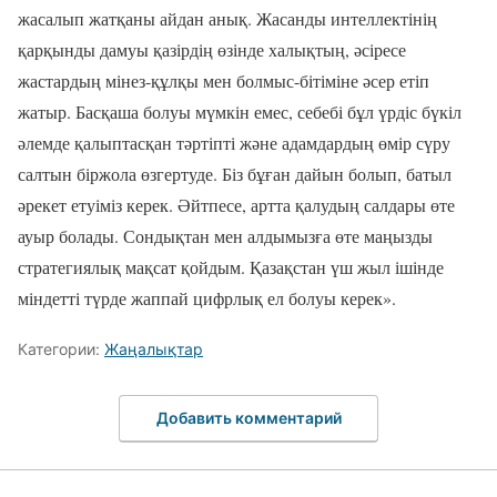
жасалып жатқаны айдан анық. Жасанды интеллектінің
қарқынды дамуы қазірдің өзінде халықтың, әсіресе
жастардың мінез-құлқы мен болмыс-бітіміне әсер етіп
жатыр. Басқаша болуы мүмкін емес, себебі бұл үрдіс бүкіл
әлемде қалыптасқан тәртіпті және адамдардың өмір сүру
салтын біржола өзгертуде. Біз бұған дайын болып, батыл
әрекет етуіміз керек. Әйтпесе, артта қалудың салдары өте
ауыр болады. Сондықтан мен алдымызға өте маңызды
стратегиялық мақсат қойдым. Қазақстан үш жыл ішінде
міндетті түрде жаппай цифрлық ел болуы керек».
Категории:
Жаңалықтар
Добавить комментарий