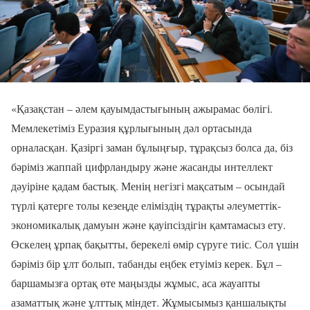
«Қазақстан – әлем қауымдастығының ажырамас бөлігі.
Мемлекетіміз Еуразия құрлығының дәл ортасында
орналасқан. Қазіргі заман бұлыңғыр, тұрақсыз болса да, біз
бәріміз жаппай цифрландыру және жасанды интеллект
дәуіріне қадам бастық. Менің негізгі мақсатым – осындай
түрлі қатерге толы кезеңде еліміздің тұрақты әлеуметтік-
экономикалық дамуын және қауіпсіздігін қамтамасыз ету.
Өскелең ұрпақ бақытты, берекелі өмір сүруге тиіс. Сол үшін
бәріміз бір ұлт болып, табанды еңбек етуіміз керек. Бұл –
баршамызға ортақ өте маңызды жұмыс, аса жауапты
азаматтық және ұлттық міндет. Жұмысымыз қаншалықты