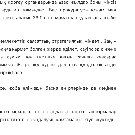
ұқық қорғау органдарында ұзақ жылдар бойы мінсіз
 ардагер мамандар. Бас прокуратура қоғам мен
өрсете алатын 26 білікті маманнан құралған арнайы
емлекеттік саясаттың стратегиялық міндеті. Заң –
Заңға құрмет болған жерде әділет, қауіпсіздік және
а құқық пен тәртіпке деген саналы көзқарас
ызымыз. Жаңа оқу курсы дәл осы құндылықтарды
Қырықбаев.
се, жоба еліміздің басқа өңірлерінде де кеңінен
пты мемлекеттік органдарға нақты тапсырмалар
рі нәтижелі орындалуын қамтамасыз етуді жүктеді.