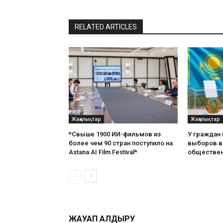
RELATED ARTICLES
Жаңалықтар
Жаңалықтар
*Свыше 1900 ИИ-фильмов из
У граждан
более чем 90 стран поступило на
выборов в 
Astana AI Film Festival*
обществен
ЖАУАП ҚАЛДЫРУ