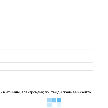
аты:*
электро
пошта:*
веб-
сайт:
 менің атымды, электрондық поштамды және веб-сайтты