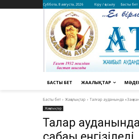
Суббота, 8 августа, 2026
Кіру / қосылу
Басты бет
БАСТЫ БЕТ
ЖАҢАЛЫҚТАР
МӘДЕ
Басты бет
Жаңалықтар
Талғар ауданында «Заң және
Жаңалықтар
Талғар ауданында
сабағы енгізіледі