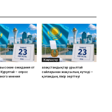
Жаңалықтар
 высокие ожидания от
Қазақстандықтар Құрылтай
Курултай – опрос
сайлауынан жақсылық күтеді –
ного мнения
қоғамдық пікір зерттеуі