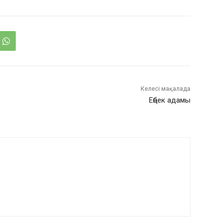
Келесі мақалада
Еңбек адамы