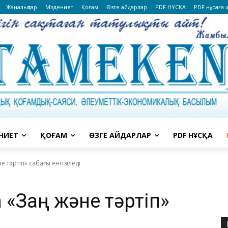
Жаңалықтар
Мәдениет
Қоғам
Өзге айдарлар
PDF НҰСҚА
PDF нұсқаға
НИЕТ
ҚОҒАМ
ӨЗГЕ АЙДАРЛАР
PDF НҰСҚА
 тәртіп» сабағы енгізіледі
 «Заң және тәртіп»