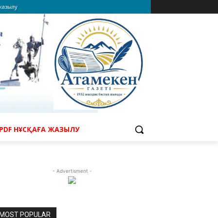
 жазылу
PDF НҰСҚАҒА ЖАЗЫЛУ
- Advertisment -
MOST POPULAR