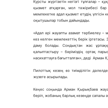
Курсты жүргізетін негізгі тұлғалар – қ
қызмет атқарған, мол тәжірибесі бар
мемлекетке адал қызмет етудің үлгісін к
оқытушылар тобын дайындады.
«Адал әрі жауапты азамат тәрбиелеу – м
кез келген мемлекеттің берік іргетасы. 
даму болады. Сондықтан жас ұрпаққ
қалыптастыру – бәріміздің ортақ пар
насихаттауға бағытталған», деді Арман 
Пилоттық кезең өз тиімділігін дәлелде
жүзеге асырылады.
Кеңес соңында Арман Қырықбаев жауа
беріп, жобаның барлық кезеңде сапалы ә