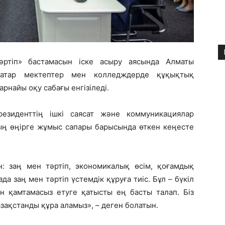
ртіп» бастамасын іске асыру аясында Алматы
қатар мектептер мен колледждерде құқықтық
рнайы оқу сабағы енгізіледі.
езиденттің ішкі саясат және коммуникациялар
ың өңірге жұмыс сапары барысында өткен кеңесте
: заң мен тәртіп, экономикалық өсім, қоғамдық
 заң мен тәртіп үстемдік құруға тиіс. Бұл – бүкіл
ін қамтамасыз етуге қатысты ең басты талап. Біз
Қазақстанды құра аламыз», – деген болатын.