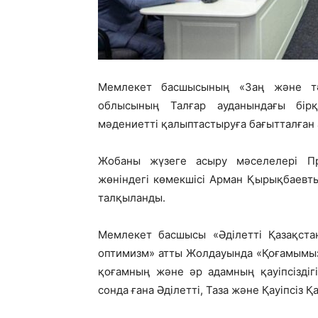
Мемлекет басшысының «Заң және тә
облысының Талғар ауданындағы бір
мәдениетті қалыптастыруға бағытталған а
Жобаны жүзеге асыру мәселелері Пр
жөніндегі көмекшісі Арман Қырықбаевт
талқыланды.
Мемлекет басшысы «Әділетті Қазақстан
оптимизм» атты Жолдауында «Қоғамымызда
қоғамның және әр адамның қауіпсіздіг
сонда ғана Әділетті, Таза және Қауіпсіз 