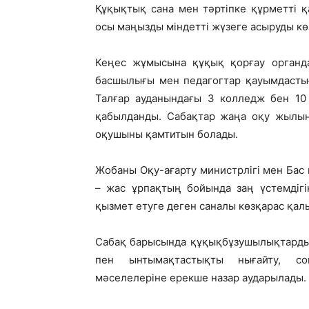
Құқықтық сана мен тәртіпке құрметті қ
осы маңызды міндетті жүзеге асыруды кө
Кеңес жұмысына құқық қорғау органда
басшылығы мен педагогтар қауымдаст
Талғар ауданындағы 3 колледж бен 10 
қабылданды. Сабақтар жаңа оқу жылын
оқушыны қамтитын болады.
Жобаны Оқу-ағарту министрлігі мен Бас 
– жас ұрпақтың бойында заң үстемдігі
қызмет етуге деген саналы көзқарас қал
Сабақ барысында құқықбұзушылықтардың
пен ынтымақтастықты нығайту, сон
мәселелеріне ерекше назар аударылады.