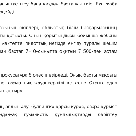
алыптастыру бала кезден басталуы тиіс. Бұл жоба
здейді.
рының өкілдері, облыстық білім басқармасының
ығы қатысты. Оның қорытындысы бойынша жобаны
мектепте пилоттық негізде енгізу туралы шешім
ан бастап 7–10-сыныпта оқитын 7 500-ден астам
прокуратура бірлесіп әзірледі. Оның басты мақсаты
не, азаматтық жауапкершілікке және Отанға адал
ыптастыру.
 алдын алу, буллингке қарсы күрес, өзара құрмет
дай-ақ гуманистік құндылықтарды дәріптеу