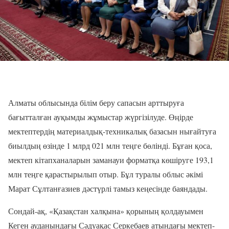
Алматы облысында білім беру сапасын арттыруға
бағытталған ауқымды жұмыстар жүргізілуде. Өңірде
мектептердің материалдық-техникалық базасын нығайтуға
биылдың өзінде 1 млрд 021 млн теңге бөлінді. Бұған қоса,
мектеп кітапханаларын заманауи форматқа көшіруге 193,1
млн теңге қарастырылып отыр. Бұл туралы облыс әкімі
Марат Сұлтанғазиев дәстүрлі тамыз кеңесінде баяндады.
Сондай-ақ, «Қазақстан халқына» қорының қолдауымен
Кеген ауданындағы Сәдуақас Серкебаев атындағы мектеп-