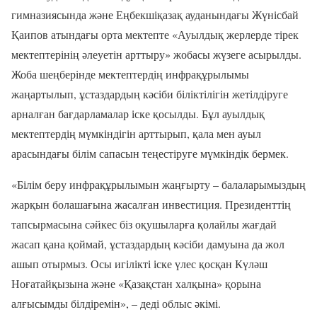
гимназиясында және Еңбекшіқазақ ауданындағы Жүнісбай
Қаипов атындағы орта мектепте «Ауылдық жерлерде тірек
мектептерінің әлеуетін арттыру» жобасы жүзеге асырылды.
Жоба шеңберінде мектептердің инфрақұрылымы
жаңартылып, ұстаздардың кәсіби біліктілігін жетілдіруге
арналған бағдарламалар іске қосылды. Бұл ауылдық
мектептердің мүмкіндігін арттырып, қала мен ауыл
арасындағы білім сапасын теңестіруге мүмкіндік бермек.
«Білім беру инфрақұрылымын жаңғырту – балаларымыздың
жарқын болашағына жасалған инвестиция. Президенттің
тапсырмасына сәйкес біз оқушыларға қолайлы жағдай
жасап қана қоймай, ұстаздардың кәсіби дамуына да жол
ашып отырмыз. Осы игілікті іске үлес қосқан Күләш
Ноғатайқызына және «Қазақстан халқына» қорына
алғысымды білдіремін», – деді облыс әкімі.