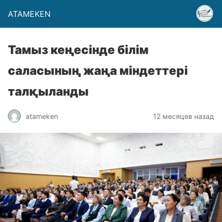
ATAMEKEN
Тамыз кеңесінде білім
саласының жаңа міндеттері
талқыланды
atameken
12 месяцев назад