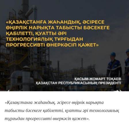
«Қазақстанға жаһандық, әсіресе өңірлік нарықта
табысты бәсекеге қабілетті, қуатты әрі технологиялық
тұрғыдан прогрессивті өнеркәсіп қажет».