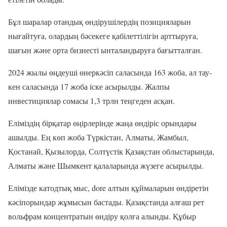
Бұл шаралар отандық өндірушілердің позицияларын
нығайтуға, олардың бәсекеге қабілеттілігін арттыруға,
шағын және орта бизнесті ынталандыруға бағытталған.
2024 жылы өңдеуші өнеркәсіп саласында 163 жоба, ал тау-
кен саласында 17 жоба іске асырылды. Жалпы
инвестициялар сомасы 1,3 трлн теңгеден асқан.
Еліміздің бірқатар өңірлерінде жаңа өндіріс орындары
ашылды. Ең көп жоба Түркістан, Алматы, Жамбыл,
Қостанай, Қызылорда, Солтүстік Қазақстан облыстарында,
Алматы және Шымкент қалаларында жүзеге асырылды.
Елімізде катодтық мыс, dore алтын құймаларын өндіретін
кәсіпорындар жұмысын бастады. Қазақстанда алғаш рет
вольфрам концентратын өндіру қолға алынды. Құбыр