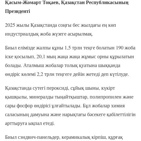
Қасым-Жомарт Тоқаев, Қазақстан Республикасының
Президенті
2025 жылы Қазақстанда соңғы бес жылдағы ең көп
индустриалдық жоба жүзеге асырылмақ.
Биыл елімізде жалпы құны 1,5 трлн теңге болатын 190 жоба
іске қосылып, 20,1 мың жаңа жаңа жұмыс орны құрылатын
болады. Аталмыш жобалар толық қуатына шыққанда
өндіріс көлемі 2,2 трлн теңгеге дейін жетеді деп күтілуде.
Қазақстанда сутегі пероксиді, сұйық шыны, күкірт
қышқылы, минералды тыңайтқыштар, полипропилен және
сары фосфор өндірісі ұлғайтылады. Бұл жобалар химия
саласының дамуына және нарықтағы бәсекеге қабілеттілігін
арттыруға ықпал етеді.
Биыл сэндвич-панельдер, керамикалық кірпіш, құрғақ