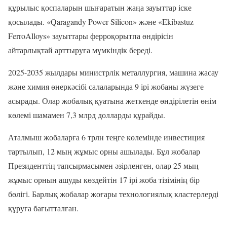
құрылыс қоспаларын шығаратын жаңа зауыттар іске
қосылады. «Qaragandy Power Silicon» және «Ekibastuz
FerroAlloys» зауыттары ферроқорытпа өндірісін
айтарлықтай арттыруға мүмкіндік береді.
2025-2035 жылдары министрлік металлургия, машина жасау
және химия өнеркәсібі салаларында 9 ірі жобаны жүзеге
асырады. Олар жобалық қуатына жеткенде өндірілетін өнім
көлемі шамамен 7,3 млрд долларды құрайды.
Аталмыш жобаларға 6 трлн теңге көлемінде инвестиция
тартылып, 12 мың жұмыс орны ашылады. Бұл жобалар
Президенттің тапсырмасымен әзірленген, олар 25 мың
жұмыс орнын ашуды көздейтін 17 ірі жоба тізімінің бір
бөлігі. Барлық жобалар жоғары технологиялық кластерлерді
құруға бағытталған.