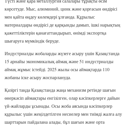
Түсті және қара металлургия салалары тұрақты өсім
көрсетуде. Мыс, алюминий, цинк және қорғасын өндірісі
мен қайта өңдеу көлемдері ұлғаюда. Құрылыс
материалдары өндірісі де қарқынды дамып, ішкі нарықтың
қажеттіліктерін қанағаттандырып, өнімді экспортқа
шығаруға мүмкіндік беруде.
Индустриалды жобаларды жүзеге асыру үшін Қазақстанда
15 арнайы экономикалық аймақ және 51 индустриалды
аймақ жұмыс істейді. 2025 жылы осы аймақтарда 110
жобаны іске асыру жоспарлануда.
Қазіргі таңда Қазақстанда жаңа механизм ретінде шағын
өнеркәсіп аймақтары енгізілген, олар кәсіпкерлерге дайын
үй-жайларды ұсынады. Осы жоба аясында кәсіпкерлер
құрылыс үшін жеңілдетілген несиелер мен тиімді жалға алу
шарттарын пайдалана алады, бұл шағын және орта