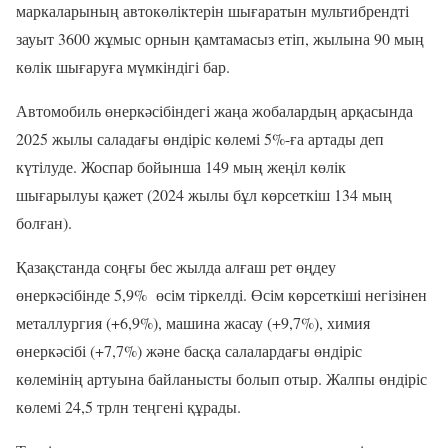
маркаларының автокөліктерін шығаратын мультибрендті
зауыт 3600 жұмыс орнын қамтамасыз етіп, жылына 90 мың
көлік шығаруға мүмкіндігі бар.
Автомобиль өнеркәсібіндегі жаңа жобалардың арқасында
2025 жылы саладағы өндіріс көлемі 5%-ға артады деп
күтілуде. Жоспар бойынша 149 мың жеңіл көлік
шығарылуы қажет (2024 жылы бұл көрсеткіш 134 мың
болған).
Қазақстанда соңғы бес жылда алғаш рет өңдеу
өнеркәсібінде 5,9% өсім тіркелді. Өсім көрсеткіші негізінен
металлургия (+6,9%), машина жасау (+9,7%), химия
өнеркәсібі (+7,7%) және басқа салалардағы өндіріс
көлемінің артуына байланысты болып отыр. Жалпы өндіріс
көлемі 24,5 трлн теңгені құрады.