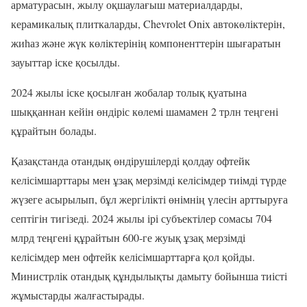
арматурасын, жылу оқшаулағыш материалдарды,
керамикалық плиткаларды, Chevrolet Onix автокөліктерін,
жиһаз және жүк көліктерінің компоненттерін шығаратын
зауыттар іске қосылды.
2024 жылы іске қосылған жобалар толық қуатына
шыққаннан кейін өндіріс көлемі шамамен 2 трлн теңгені
құрайтын болады.
Қазақстанда отандық өндірушілерді қолдау офтейк
келісімшарттары мен ұзақ мерзімді келісімдер тиімді түрде
жүзеге асырылып, бұл жергілікті өнімнің үлесін арттыруға
септігін тигізеді. 2024 жылы ірі субъектілер сомасы 704
млрд теңгені құрайтын 600-ге жуық ұзақ мерзімді
келісімдер мен офтейк келісімшарттарға қол қойды.
Министрлік отандық құндылықты дамыту бойынша тиісті
жұмыстарды жалғастырады.