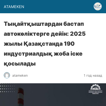
ATAMEKEN
Тыңайтқыштардан бастап
автокөліктерге дейін: 2025
жылы Қазақстанда 190
индустриалдық жоба іске
қосылады
atameken
1 год назад