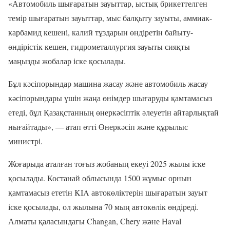
«Автомобиль шығаратын зауыттар, ыстық брикеттелген
темір шығаратын зауыттар, мыс балқыту зауыты, аммиак-
карбамид кешені, калий тұздарын өндіретін байыту-
өндірістік кешен, гидрометаллургия зауыты сияқты
маңызды жобалар іске қосылады.
Бұл кәсіпорындар машина жасау және автомобиль жасау
кәсіпорындары үшін жаңа өнімдер шығаруды қамтамасыз
етеді, бұл Қазақстанның өнеркәсіптік әлеуетін айтарлықтай
нығайтады», — атап өтті Өнеркәсіп және құрылыс
министрі.
Жоғарыда аталған тоғыз жобаның екеуі 2025 жылы іске
қосылады. Костанай облысында 1500 жұмыс орнын
қамтамасыз ететін KIA автокөліктерін шығаратын зауыт
іске қосылады, ол жылына 70 мың автокөлік өндіреді.
Алматы қаласындағы Changan, Chery және Haval