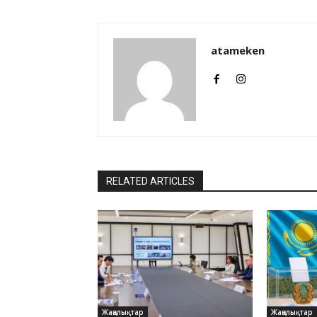
atameken
RELATED ARTICLES
Жаңалықтар
Жаңалықтар