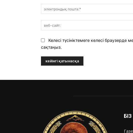
Келесі түсініктемеге келесі браузерде
сақтаңыз.
БІ
Газе