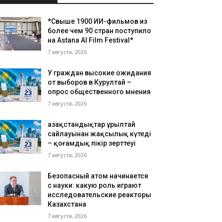
*Свыше 1900 ИИ-фильмов из
более чем 90 стран поступило
на Astana AI Film Festival*
7 августа, 2026
У граждан высокие ожидания
от выборов в Курултай –
опрос общественного мнения
7 августа, 2026
Қазақстандықтар Құрылтай
сайлауынан жақсылық күтеді
– қоғамдық пікір зерттеуі
7 августа, 2026
Безопасный атом начинается
с науки: какую роль играют
исследовательские реакторы
Казахстана
7 августа, 2026