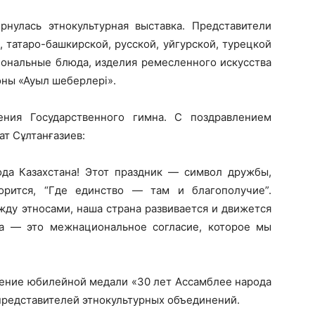
нулась этнокультурная выставка. Представители
, татаро-башкирской, русской, уйгурской, турецкой
иональные блюда, изделия ремесленного искусства
оны «Ауыл шеберлері».
ения Государственного гимна. С поздравлением
т Сұлтанғазиев:
да Казахстана! Этот праздник — символ дружбы,
орится, “Где единство — там и благополучие”.
ду этносами, наша страна развивается и движется
на — это межнациональное согласие, которое мы
чение юбилейной медали «30 лет Ассамблее народа
представителей этнокультурных объединений.