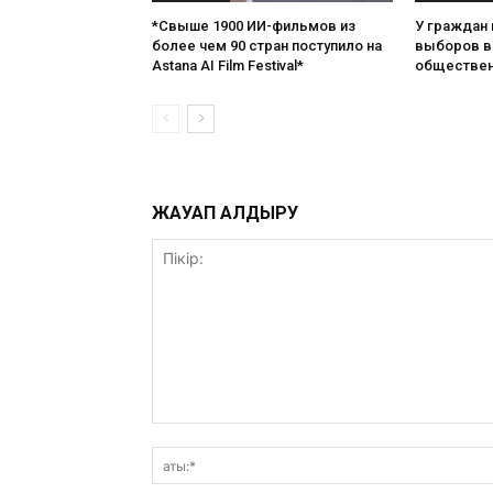
*Свыше 1900 ИИ-фильмов из
У граждан
более чем 90 стран поступило на
выборов в 
Astana AI Film Festival*
обществен
ЖАУАП ҚАЛДЫРУ
Пікір: