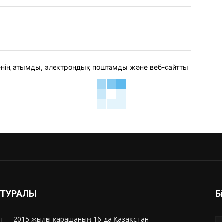
электро
пошта:*
веб-
сайт:
 менің атымды, электрондық поштамды және веб-сайтты
З ТУРАЛЫ
Б
т —2015 жылғы қарашаның 16-да Қазақстан