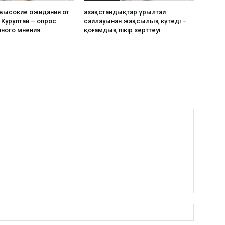
 высокие ожидания от
Қазақстандықтар Құрылтай
Курултай – опрос
сайлауынан жақсылық күтеді –
ного мнения
қоғамдық пікір зерттеуі
аты:*