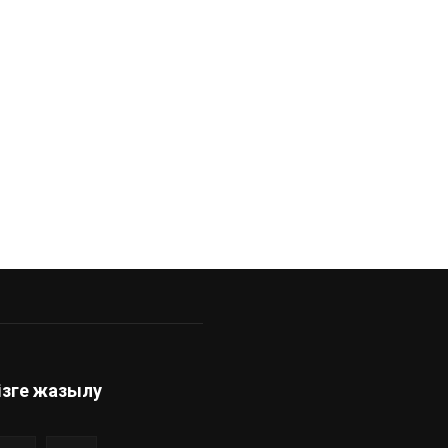
ндық
ізге жазылу