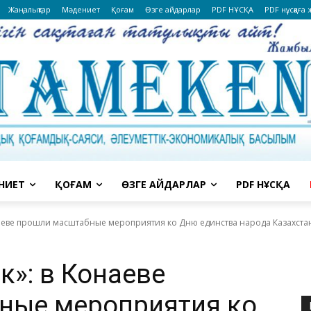
Жаңалықтар
Мәдениет
Қоғам
Өзге айдарлар
PDF НҰСҚА
PDF нұсқаға
НИЕТ
ҚОҒАМ
ӨЗГЕ АЙДАРЛАР
PDF НҰСҚА
онаеве прошли масштабные мероприятия ко Дню единства народа Казахста
к»: в Конаеве
ные мероприятия ко