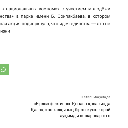
 в национальных костюмах с участием молодёжи
нства» в парке имени Б. Сокпакбаева, в котором
ная акция подчеркнула, что идея единства — это не
жизни
Келесі мақалада
«Бірлік» фестивалі: Қонаев қаласында
Қазақстан халқының бірлігі күніне орай
ауқымды іс-шаралар өтті