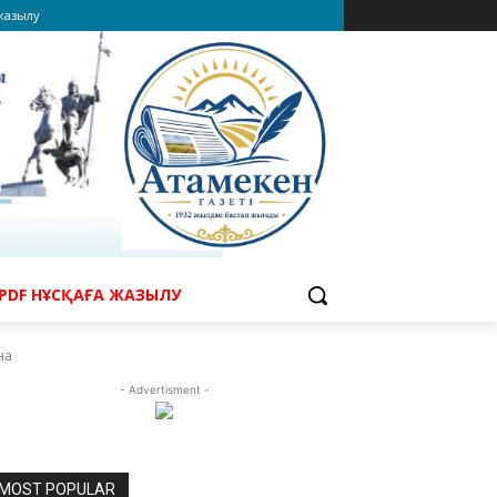
 жазылу
PDF НҰСҚАҒА ЖАЗЫЛУ
на
- Advertisment -
MOST POPULAR