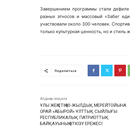
Завершением программы стали дефиле
разных этносов и массовый «Забег еди
участвовали около 300 человек. Спортив
только культурная ценность, но и стиль 
Поделиться
Алдыңғы мақала
ҰЛЫ ЖЕҢІСТІҢ 80-ЖЫЛДЫҚ МЕРЕЙТОЙЫНА
ОРАЙ «АБЫРОЙ» ҰЛТТЫҚ СЫЙЛЫҒЫ
РЕСПУБЛИКАЛЫҚ ПАТРИОТТЫҚ
БАЙҚАУЫНЫҢ ӨТКІЗУ ЕРЕЖЕСІ