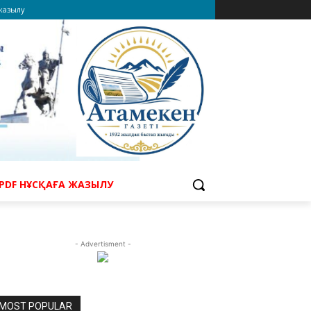
 жазылу
PDF НҰСҚАҒА ЖАЗЫЛУ
- Advertisment -
MOST POPULAR