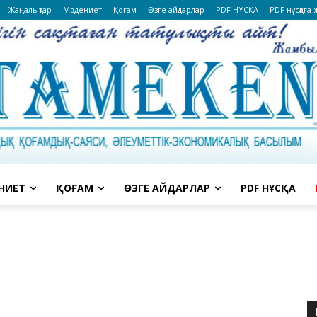
Жаңалықтар
Мәдениет
Қоғам
Өзге айдарлар
PDF НҰСҚА
PDF нұсқаға
НИЕТ
ҚОҒАМ
ӨЗГЕ АЙДАРЛАР
PDF НҰСҚА