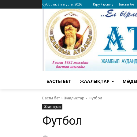
Суббота, 8 августа, 2026
Кіру / қосылу
Басты бет
БАСТЫ БЕТ
ЖАҢАЛЫҚТАР
МӘДЕ
Басты бет
Жаңалықтар
Футбол
Жаңалықтар
Футбол