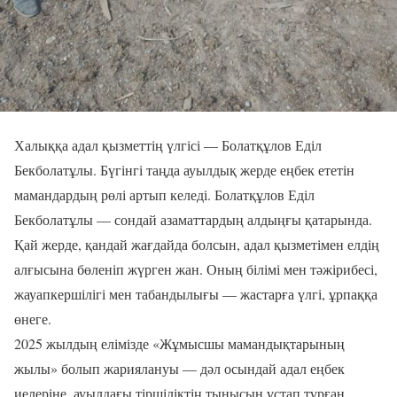
Халыққа адал қызметтің үлгісі — Болатқұлов Еділ
Бекболатұлы. Бүгінгі таңда ауылдық жерде еңбек ететін
мамандардың рөлі артып келеді. Болатқұлов Еділ
Бекболатұлы — сондай азаматтардың алдыңғы қатарында.
Қай жерде, қандай жағдайда болсын, адал қызметімен елдің
алғысына бөленіп жүрген жан. Оның білімі мен тәжірибесі,
жауапкершілігі мен табандылығы — жастарға үлгі, ұрпаққа
өнеге.
2025 жылдың елімізде «Жұмысшы мамандықтарының
жылы» болып жариялануы — дәл осындай адал еңбек
иелеріне, ауылдағы тіршіліктің тынысын ұстап тұрған