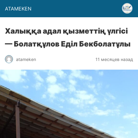
ATAMEKEN
Халыққа адал қызметтің үлгісі
— Болатқұлов Еділ Бекболатұлы
atameken
11 месяцев назад