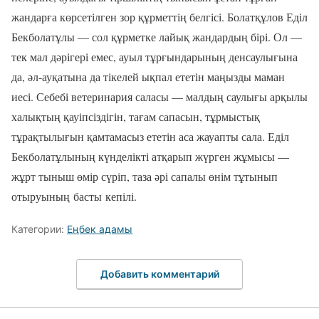
жандарға көрсетілген зор құрметтің белгісі. Болатқұлов Еділ
Бекболатұлы — сол құрметке лайық жандардың бірі. Ол —
тек мал дәрігері емес, ауыл тұрғындарының денсаулығына
да, әл-ауқатына да тікелей ықпал ететін маңызды маман
иесі. Себебі ветеринария саласы — малдың саулығы арқылы
халықтың қауіпсіздігін, тағам сапасын, тұрмыстық
тұрақтылығын қамтамасыз ететін аса жауапты сала. Еділ
Бекболатұлының күнделікті атқарып жүрген жұмысы —
жұрт тыныш өмір сүріп, таза әрі сапалы өнім тұтынып
отыруының басты кепілі.
Категории:
Еңбек адамы
Добавить комментарий